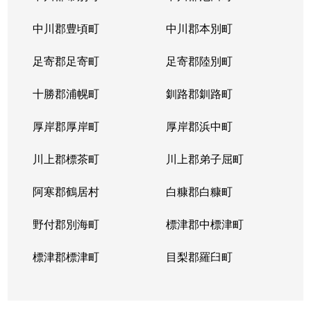
山の手５条
290万円
琴似(札幌市営)
徒歩
中川郡豊頃町
中川郡本別町
足寄郡足寄町
足寄郡陸別町
十勝郡浦幌町
釧路郡釧路町
厚岸郡厚岸町
厚岸郡浜中町
川上郡標茶町
川上郡弟子屈町
阿寒郡鶴居村
白糠郡白糠町
野付郡別海町
標津郡中標津町
標津郡標津町
目梨郡羅臼町