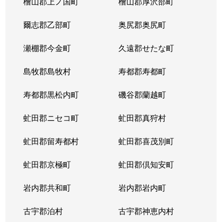
檜山郡上ノ国町
檜山郡厚沢部町
八軒４条西
1,800万円
琴似(ＪＲ)
徒歩
爾志郡乙部町
奥尻郡奥尻町
八軒５条西
1,400万円
琴似(ＪＲ)
徒歩
瀬棚郡今金町
久遠郡せたな町
八軒５条西
850万円
発寒中央
徒歩
島牧郡島牧村
寿都郡寿都町
八軒５条西
1,100万円
発寒中央
徒歩
寿都郡黒松内町
磯谷郡蘭越町
八軒５条東
800万円
八軒
徒歩
虻田郡ニセコ町
虻田郡真狩村
八軒５条東
2,400万円
八軒
徒歩
虻田郡留寿都村
虻田郡喜茂別町
八軒５条東
2,800万円
八軒
徒歩
虻田郡京極町
虻田郡倶知安町
八軒６条西
750万円
八軒
徒歩
岩内郡共和町
岩内郡岩内町
八軒７条西
1,600万円
琴似(ＪＲ)
徒歩
古宇郡泊村
古宇郡神恵内村