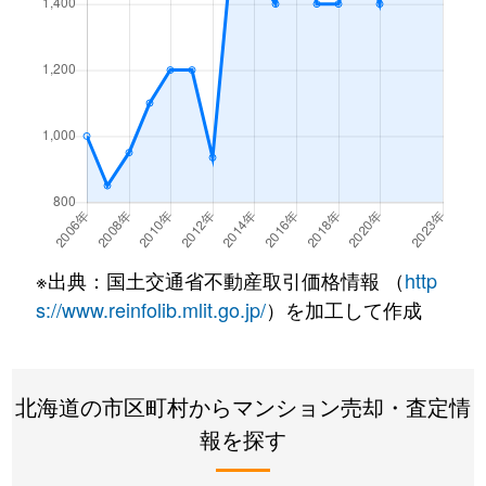
西野１条
2,200万円
発寒南
徒歩
西野１条
620万円
発寒南
徒歩
西野１条
2,000万円
発寒南
徒歩
西野１条
270万円
発寒南
徒歩
西野３条
1,300万円
発寒南
徒歩
※出典：国土交通省不動産取引価格情報 （
http
西野３条
1,300万円
宮の沢
徒歩
s://www.reinfolib.mlit.go.jp/
）を加工して作成
西町北
3,400万円
発寒南
徒歩
北海道の市区町村からマンション売却・査定情
西町北
2,000万円
発寒南
徒歩
報を探す
西町北
1,700万円
宮の沢
徒歩