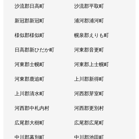
沙流郡日高町
沙流郡平取町
山の手２条
680万円
琴似(札幌市営)
徒歩
新冠郡新冠町
浦河郡浦河町
山の手２条
2,300万円
琴似(札幌市営)
徒歩
様似郡様似町
幌泉郡えりも町
山の手３条
2,600万円
琴似(札幌市営)
徒歩
日高郡新ひだか町
河東郡音更町
山の手３条
2,400万円
琴似(札幌市営)
徒歩
河東郡士幌町
河東郡上士幌町
山の手３条
2,700万円
琴似(札幌市営)
徒歩
河東郡鹿追町
上川郡新得町
山の手３条
3,100万円
琴似(札幌市営)
徒歩
上川郡清水町
河西郡芽室町
山の手４条
1,500万円
琴似(札幌市営)
徒歩
河西郡中札内村
河西郡更別村
山の手５条
290万円
琴似(札幌市営)
徒歩
広尾郡大樹町
広尾郡広尾町
山の手５条
420万円
琴似(札幌市営)
徒歩
中川郡幕別町
中川郡池田町