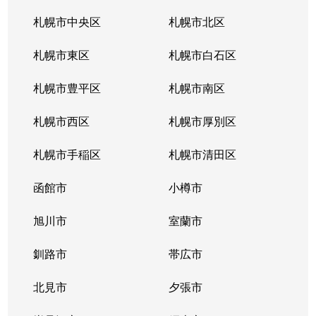
西町南
1,600万円
発寒南
徒歩
札幌市中央区
札幌市北区
西町南
900万円
発寒南
徒歩
札幌市東区
札幌市白石区
西町南
720万円
発寒南
徒歩
札幌市豊平区
札幌市南区
二十四軒１条
1,500万円
二十四軒
徒歩
札幌市西区
札幌市厚別区
二十四軒１条
3,300万円
二十四軒
徒歩
札幌市手稲区
札幌市清田区
二十四軒１条
1,200万円
二十四軒
徒歩
函館市
小樽市
二十四軒１条
2,600万円
二十四軒
徒歩
旭川市
室蘭市
二十四軒１条
780万円
二十四軒
徒歩
釧路市
帯広市
二十四軒２条
750万円
二十四軒
徒歩
北見市
夕張市