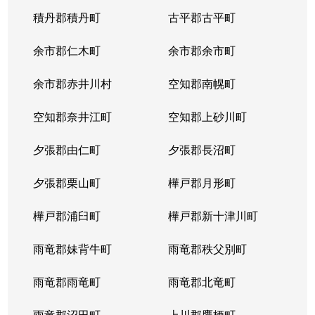
八軒７条西
3,100万円
八軒
徒歩
積丹郡積丹町
古平郡古平町
八軒８条東
200万円
八軒
徒歩
余市郡仁木町
余市郡余市町
発寒４条
220万円
発寒南
徒歩
余市郡赤井川村
空知郡南幌町
発寒５条
980万円
発寒南
徒歩
空知郡奈井江町
空知郡上砂川町
発寒５条
710万円
発寒南
徒歩
夕張郡由仁町
夕張郡長沼町
発寒５条
4,000万円
宮の沢
徒歩
夕張郡栗山町
樺戸郡月形町
発寒５条
3,300万円
宮の沢
徒歩
樺戸郡浦臼町
樺戸郡新十津川町
発寒６条
1,200万円
発寒
徒歩
雨竜郡妹背牛町
雨竜郡秩父別町
発寒６条
1,600万円
発寒中央
徒歩
雨竜郡雨竜町
雨竜郡北竜町
発寒６条
1,700万円
発寒中央
徒歩
雨竜郡沼田町
上川郡鷹栖町