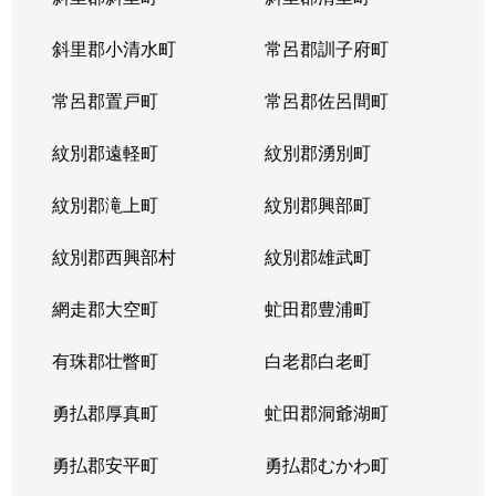
宮の沢１条
2,900万円
宮の沢
徒歩
斜里郡小清水町
常呂郡訓子府町
宮の沢２条
3,000万円
宮の沢
徒歩
常呂郡置戸町
常呂郡佐呂間町
宮の沢２条
2,500万円
宮の沢
徒歩
紋別郡遠軽町
紋別郡湧別町
宮の沢３条
1,000万円
宮の沢
徒歩
紋別郡滝上町
紋別郡興部町
宮の沢４条
1,600万円
宮の沢
徒歩
紋別郡西興部村
紋別郡雄武町
宮の沢４条
2,000万円
宮の沢
徒歩
網走郡大空町
虻田郡豊浦町
宮の沢４条
2,000万円
宮の沢
徒歩
有珠郡壮瞥町
白老郡白老町
山の手１条
2,800万円
琴似(札幌市営)
徒歩
勇払郡厚真町
虻田郡洞爺湖町
山の手１条
1,500万円
西28丁目
徒歩
勇払郡安平町
勇払郡むかわ町
山の手１条
2,000万円
西28丁目
徒歩