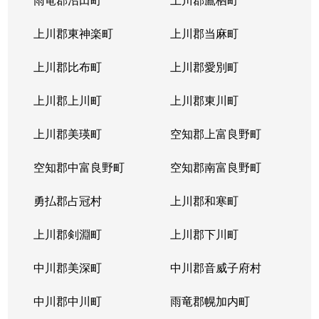
発寒６条
600万円
宮の沢
徒歩
上川郡東神楽町
上川郡当麻町
発寒６条
3,100万円
宮の沢
徒歩
上川郡比布町
上川郡愛別町
発寒７条
2,300万円
宮の沢
徒歩
上川郡上川町
上川郡東川町
発寒７条
2,500万円
宮の沢
徒歩
上川郡美瑛町
空知郡上富良野町
発寒８条
850万円
発寒中央
徒歩
空知郡中富良野町
空知郡南富良野町
発寒８条
2,000万円
発寒中央
徒歩
勇払郡占冠村
上川郡和寒町
発寒８条
2,700万円
宮の沢
徒歩
上川郡剣淵町
上川郡下川町
発寒８条
2,800万円
宮の沢
徒歩
中川郡美深町
中川郡音威子府村
発寒８条
2,500万円
宮の沢
徒歩
中川郡中川町
雨竜郡幌加内町