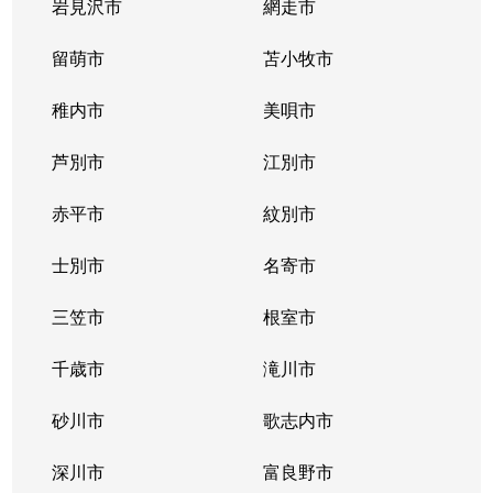
二十四軒２条
700万円
二十四軒
徒歩
岩見沢市
網走市
二十四軒２条
留萌市
1,400万円
苫小牧市
二十四軒
徒歩
稚内市
美唄市
二十四軒２条
3,700万円
二十四軒
徒歩
芦別市
江別市
二十四軒２条
880万円
二十四軒
徒歩
赤平市
紋別市
二十四軒３条
1,300万円
琴似(札幌市営)
徒歩
士別市
名寄市
二十四軒３条
1,700万円
二十四軒
徒歩
三笠市
根室市
二十四軒３条
2,800万円
二十四軒
徒歩
千歳市
滝川市
二十四軒３条
1,900万円
二十四軒
徒歩
砂川市
歌志内市
二十四軒４条
1,200万円
琴似(札幌市営)
徒歩
深川市
富良野市
二十四軒４条
600万円
琴似(札幌市営)
徒歩