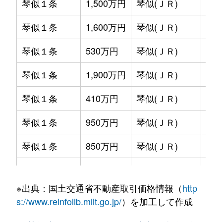
琴似１条
1,500万円
琴似(ＪＲ)
徒歩
琴似１条
1,600万円
琴似(ＪＲ)
徒歩
琴似１条
530万円
琴似(ＪＲ)
徒歩
琴似１条
1,900万円
琴似(ＪＲ)
徒歩
琴似１条
410万円
琴似(ＪＲ)
徒歩
琴似１条
950万円
琴似(ＪＲ)
徒歩
琴似１条
850万円
琴似(ＪＲ)
徒歩
琴似１条
2,800万円
琴似(ＪＲ)
徒歩
※出典：国土交通省不動産取引価格情報（
http
琴似１条
2,000万円
琴似(ＪＲ)
徒歩
s://www.reinfolib.mlit.go.jp/
）を加工して作成
琴似１条
580万円
琴似(ＪＲ)
徒歩