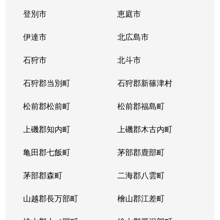
登別市
恵庭市
二十四軒４条
1,900万円
琴似(札幌市営)
徒歩
伊達市
北広島市
二十四軒４条
900万円
琴似(札幌市営)
徒歩
石狩市
北斗市
二十四軒４条
2,000万円
琴似(札幌市営)
徒歩
石狩郡当別町
石狩郡新篠津村
八軒１条西
2,400万円
琴似(ＪＲ)
徒歩
松前郡松前町
松前郡福島町
八軒２条西
3,700万円
琴似(ＪＲ)
徒歩
上磯郡知内町
上磯郡木古内町
八軒２条西
3,900万円
琴似(ＪＲ)
徒歩
亀田郡七飯町
茅部郡鹿部町
八軒２条東
1,500万円
琴似(ＪＲ)
徒歩
茅部郡森町
二海郡八雲町
八軒３条西
2,200万円
琴似(ＪＲ)
徒歩
山越郡長万部町
檜山郡江差町
八軒３条東
1,300万円
八軒
徒歩