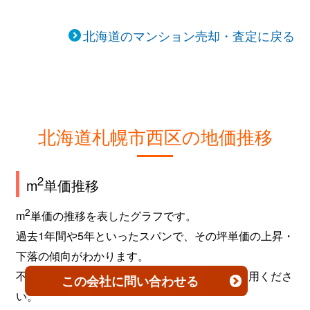
北海道のマンション売却・査定に戻る
北海道札幌市西区の地価推移
2
m
単価推移
2
m
単価の推移を表したグラフです。
過去1年間や5年といったスパンで、その坪単価の上昇・
下落の傾向がわかります。
不動産を売買するタイミングなどの参考にご活用くださ
この会社
に問い合わせる
い。