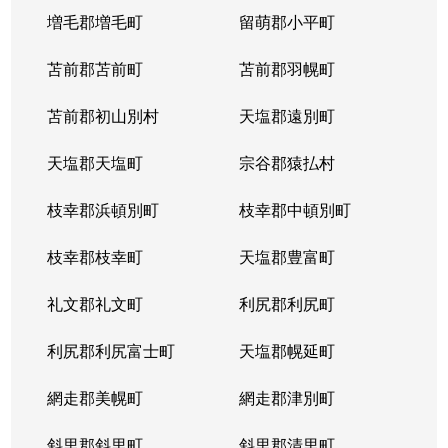
発寒９条
1,700万円
発寒
徒歩
増毛郡増毛町
留萌郡小平町
発寒９条
苫前郡苫前町
2,800万円
苫前郡羽幌町
発寒
徒歩
苫前郡初山別村
天塩郡遠別町
発寒９条
3,500万円
発寒
徒歩
天塩郡天塩町
宗谷郡猿払村
発寒９条
2,500万円
宮の沢
徒歩
枝幸郡浜頓別町
枝幸郡中頓別町
発寒９条
2,000万円
宮の沢
徒歩
枝幸郡枝幸町
天塩郡豊富町
発寒１１条
1,900万円
発寒
徒歩
礼文郡礼文町
利尻郡利尻町
発寒１１条
1,700万円
発寒中央
徒歩
利尻郡利尻富士町
天塩郡幌延町
発寒１５条
300万円
発寒中央
徒歩
網走郡美幌町
網走郡津別町
宮の沢１条
3,900万円
宮の沢
徒歩
斜里郡斜里町
斜里郡清里町