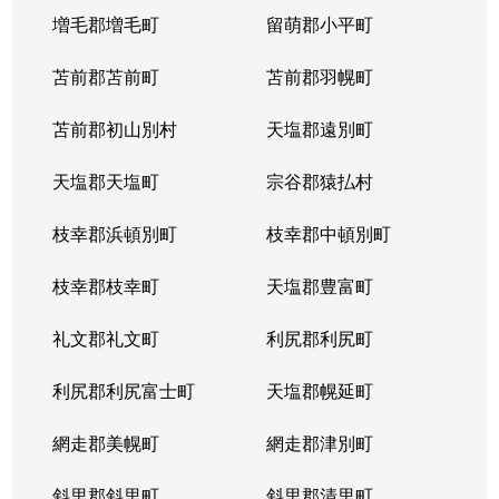
発寒９条
1,700万円
発寒
徒歩
増毛郡増毛町
留萌郡小平町
発寒９条
苫前郡苫前町
2,800万円
苫前郡羽幌町
発寒
徒歩
苫前郡初山別村
天塩郡遠別町
発寒９条
3,500万円
発寒
徒歩
天塩郡天塩町
宗谷郡猿払村
発寒９条
2,500万円
宮の沢
徒歩
枝幸郡浜頓別町
枝幸郡中頓別町
発寒９条
2,000万円
宮の沢
徒歩
枝幸郡枝幸町
天塩郡豊富町
発寒１１条
1,900万円
発寒
徒歩
礼文郡礼文町
利尻郡利尻町
発寒１１条
1,700万円
発寒中央
徒歩
利尻郡利尻富士町
天塩郡幌延町
発寒１５条
300万円
発寒中央
徒歩
網走郡美幌町
網走郡津別町
宮の沢１条
3,900万円
宮の沢
徒歩
斜里郡斜里町
斜里郡清里町