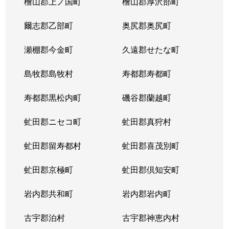
檜山郡上ノ国町
檜山郡厚沢部町
八軒４条西
1,800万円
琴似(ＪＲ)
徒歩
爾志郡乙部町
奥尻郡奥尻町
八軒５条西
1,400万円
琴似(ＪＲ)
徒歩
瀬棚郡今金町
久遠郡せたな町
八軒５条西
850万円
発寒中央
徒歩
島牧郡島牧村
寿都郡寿都町
八軒５条西
1,100万円
発寒中央
徒歩
寿都郡黒松内町
磯谷郡蘭越町
八軒５条東
800万円
八軒
徒歩
虻田郡ニセコ町
虻田郡真狩村
八軒５条東
2,400万円
八軒
徒歩
虻田郡留寿都村
虻田郡喜茂別町
八軒５条東
2,800万円
八軒
徒歩
虻田郡京極町
虻田郡倶知安町
八軒６条西
750万円
八軒
徒歩
岩内郡共和町
岩内郡岩内町
八軒７条西
1,600万円
琴似(ＪＲ)
徒歩
古宇郡泊村
古宇郡神恵内村