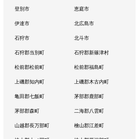
登別市
恵庭市
二十四軒４条
1,900万円
琴似(札幌市営)
徒歩
伊達市
北広島市
二十四軒４条
900万円
琴似(札幌市営)
徒歩
石狩市
北斗市
二十四軒４条
2,000万円
琴似(札幌市営)
徒歩
石狩郡当別町
石狩郡新篠津村
八軒１条西
2,400万円
琴似(ＪＲ)
徒歩
松前郡松前町
松前郡福島町
八軒２条西
3,700万円
琴似(ＪＲ)
徒歩
上磯郡知内町
上磯郡木古内町
八軒２条西
3,900万円
琴似(ＪＲ)
徒歩
亀田郡七飯町
茅部郡鹿部町
八軒２条東
1,500万円
琴似(ＪＲ)
徒歩
茅部郡森町
二海郡八雲町
八軒３条西
2,200万円
琴似(ＪＲ)
徒歩
山越郡長万部町
檜山郡江差町
八軒３条東
1,300万円
八軒
徒歩