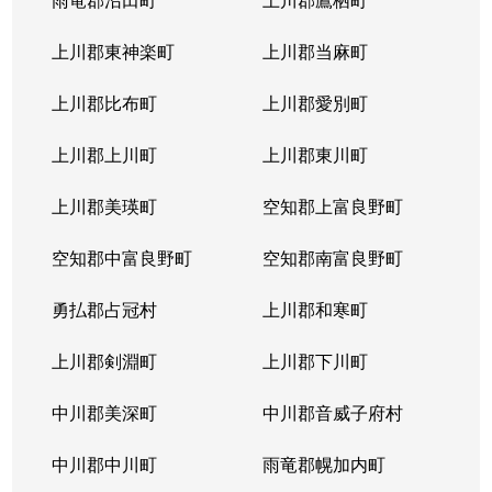
発寒６条
600万円
宮の沢
徒歩
上川郡東神楽町
上川郡当麻町
発寒６条
3,100万円
宮の沢
徒歩
上川郡比布町
上川郡愛別町
発寒７条
2,300万円
宮の沢
徒歩
上川郡上川町
上川郡東川町
発寒７条
2,500万円
宮の沢
徒歩
上川郡美瑛町
空知郡上富良野町
発寒８条
850万円
発寒中央
徒歩
空知郡中富良野町
空知郡南富良野町
発寒８条
2,000万円
発寒中央
徒歩
勇払郡占冠村
上川郡和寒町
発寒８条
2,700万円
宮の沢
徒歩
上川郡剣淵町
上川郡下川町
発寒８条
2,800万円
宮の沢
徒歩
中川郡美深町
中川郡音威子府村
発寒８条
2,500万円
宮の沢
徒歩
中川郡中川町
雨竜郡幌加内町