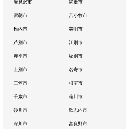
二十四軒２条
700万円
二十四軒
徒歩
岩見沢市
網走市
二十四軒２条
留萌市
1,400万円
苫小牧市
二十四軒
徒歩
稚内市
美唄市
二十四軒２条
3,700万円
二十四軒
徒歩
芦別市
江別市
二十四軒２条
880万円
二十四軒
徒歩
赤平市
紋別市
二十四軒３条
1,300万円
琴似(札幌市営)
徒歩
士別市
名寄市
二十四軒３条
1,700万円
二十四軒
徒歩
三笠市
根室市
二十四軒３条
2,800万円
二十四軒
徒歩
千歳市
滝川市
二十四軒３条
1,900万円
二十四軒
徒歩
砂川市
歌志内市
二十四軒４条
1,200万円
琴似(札幌市営)
徒歩
深川市
富良野市
二十四軒４条
600万円
琴似(札幌市営)
徒歩