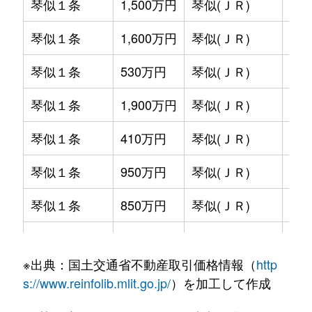
琴似１条
1,500万円
琴似(ＪＲ)
徒歩
琴似１条
1,600万円
琴似(ＪＲ)
徒歩
琴似１条
530万円
琴似(ＪＲ)
徒歩
琴似１条
1,900万円
琴似(ＪＲ)
徒歩
琴似１条
410万円
琴似(ＪＲ)
徒歩
琴似１条
950万円
琴似(ＪＲ)
徒歩
琴似１条
850万円
琴似(ＪＲ)
徒歩
琴似１条
2,800万円
琴似(ＪＲ)
徒歩
※出典：国土交通省不動産取引価格情報（
http
琴似１条
2,000万円
琴似(ＪＲ)
徒歩
s://www.reinfolib.mlit.go.jp/
）を加工して作成
琴似１条
580万円
琴似(ＪＲ)
徒歩