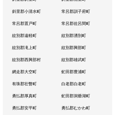
宮の沢１条
2,900万円
宮の沢
徒歩
斜里郡小清水町
常呂郡訓子府町
宮の沢２条
3,000万円
宮の沢
徒歩
常呂郡置戸町
常呂郡佐呂間町
宮の沢２条
2,500万円
宮の沢
徒歩
紋別郡遠軽町
紋別郡湧別町
宮の沢３条
1,000万円
宮の沢
徒歩
紋別郡滝上町
紋別郡興部町
宮の沢４条
1,600万円
宮の沢
徒歩
紋別郡西興部村
紋別郡雄武町
宮の沢４条
2,000万円
宮の沢
徒歩
網走郡大空町
虻田郡豊浦町
宮の沢４条
2,000万円
宮の沢
徒歩
有珠郡壮瞥町
白老郡白老町
山の手１条
2,800万円
琴似(札幌市営)
徒歩
勇払郡厚真町
虻田郡洞爺湖町
山の手１条
1,500万円
西28丁目
徒歩
勇払郡安平町
勇払郡むかわ町
山の手１条
2,000万円
西28丁目
徒歩