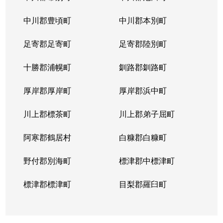
山の手５条
290万円
琴似(札幌市営)
徒歩
中川郡豊頃町
中川郡本別町
足寄郡足寄町
足寄郡陸別町
十勝郡浦幌町
釧路郡釧路町
厚岸郡厚岸町
厚岸郡浜中町
川上郡標茶町
川上郡弟子屈町
阿寒郡鶴居村
白糠郡白糠町
野付郡別海町
標津郡中標津町
標津郡標津町
目梨郡羅臼町