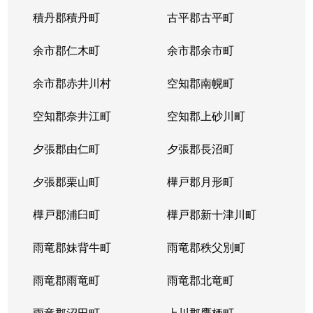
八軒７条西
3,100万円
八軒
徒歩
積丹郡積丹町
古平郡古平町
八軒８条東
200万円
八軒
徒歩
余市郡仁木町
余市郡余市町
発寒４条
220万円
発寒南
徒歩
余市郡赤井川村
空知郡南幌町
発寒５条
980万円
発寒南
徒歩
空知郡奈井江町
空知郡上砂川町
発寒５条
710万円
発寒南
徒歩
夕張郡由仁町
夕張郡長沼町
発寒５条
4,000万円
宮の沢
徒歩
夕張郡栗山町
樺戸郡月形町
発寒５条
3,300万円
宮の沢
徒歩
樺戸郡浦臼町
樺戸郡新十津川町
発寒６条
1,200万円
発寒
徒歩
雨竜郡妹背牛町
雨竜郡秩父別町
発寒６条
1,600万円
発寒中央
徒歩
雨竜郡雨竜町
雨竜郡北竜町
発寒６条
1,700万円
発寒中央
徒歩
雨竜郡沼田町
上川郡鷹栖町