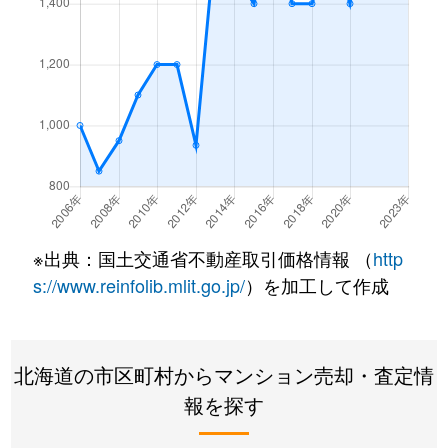
西野１条
2,200万円
発寒南
徒歩
西野１条
620万円
発寒南
徒歩
西野１条
2,000万円
発寒南
徒歩
西野１条
270万円
発寒南
徒歩
西野３条
1,300万円
発寒南
徒歩
※出典：国土交通省不動産取引価格情報 （
http
西野３条
1,300万円
宮の沢
徒歩
s://www.reinfolib.mlit.go.jp/
）を加工して作成
西町北
3,400万円
発寒南
徒歩
北海道の市区町村からマンション売却・査定情
西町北
2,000万円
発寒南
徒歩
報を探す
西町北
1,700万円
宮の沢
徒歩