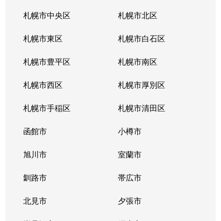
西町南
1,600万円
発寒南
徒歩
札幌市中央区
札幌市北区
西町南
900万円
発寒南
徒歩
札幌市東区
札幌市白石区
西町南
720万円
発寒南
徒歩
札幌市豊平区
札幌市南区
二十四軒１条
1,500万円
二十四軒
徒歩
札幌市西区
札幌市厚別区
二十四軒１条
3,300万円
二十四軒
徒歩
札幌市手稲区
札幌市清田区
二十四軒１条
1,200万円
二十四軒
徒歩
函館市
小樽市
二十四軒１条
2,600万円
二十四軒
徒歩
旭川市
室蘭市
二十四軒１条
780万円
二十四軒
徒歩
釧路市
帯広市
二十四軒２条
750万円
二十四軒
徒歩
北見市
夕張市