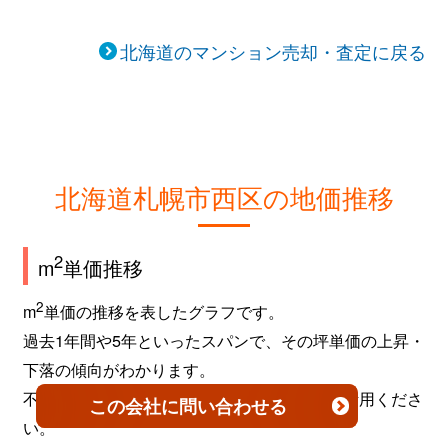
北海道のマンション売却・査定に戻る
北海道札幌市西区の地価推移
2
m
単価推移
2
m
単価の推移を表したグラフです。
過去1年間や5年といったスパンで、その坪単価の上昇・
下落の傾向がわかります。
不動産を売買するタイミングなどの参考にご活用くださ
この会社
に問い合わせる
い。