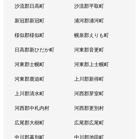
沙流郡日高町
沙流郡平取町
山の手２条
680万円
琴似(札幌市営)
徒歩
新冠郡新冠町
浦河郡浦河町
山の手２条
2,300万円
琴似(札幌市営)
徒歩
様似郡様似町
幌泉郡えりも町
山の手３条
2,600万円
琴似(札幌市営)
徒歩
日高郡新ひだか町
河東郡音更町
山の手３条
2,400万円
琴似(札幌市営)
徒歩
河東郡士幌町
河東郡上士幌町
山の手３条
2,700万円
琴似(札幌市営)
徒歩
河東郡鹿追町
上川郡新得町
山の手３条
3,100万円
琴似(札幌市営)
徒歩
上川郡清水町
河西郡芽室町
山の手４条
1,500万円
琴似(札幌市営)
徒歩
河西郡中札内村
河西郡更別村
山の手５条
290万円
琴似(札幌市営)
徒歩
広尾郡大樹町
広尾郡広尾町
山の手５条
420万円
琴似(札幌市営)
徒歩
中川郡幕別町
中川郡池田町