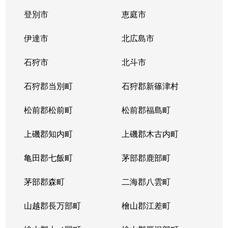
登別市
恵庭市
二十四軒４条
1,900万円
琴似(札幌市営)
徒歩
伊達市
北広島市
二十四軒４条
900万円
琴似(札幌市営)
徒歩
石狩市
北斗市
二十四軒４条
2,000万円
琴似(札幌市営)
徒歩
石狩郡当別町
石狩郡新篠津村
八軒１条西
2,400万円
琴似(ＪＲ)
徒歩
松前郡松前町
松前郡福島町
八軒２条西
3,700万円
琴似(ＪＲ)
徒歩
上磯郡知内町
上磯郡木古内町
八軒２条西
3,900万円
琴似(ＪＲ)
徒歩
亀田郡七飯町
茅部郡鹿部町
八軒２条東
1,500万円
琴似(ＪＲ)
徒歩
茅部郡森町
二海郡八雲町
八軒３条西
2,200万円
琴似(ＪＲ)
徒歩
山越郡長万部町
檜山郡江差町
八軒３条東
1,300万円
八軒
徒歩