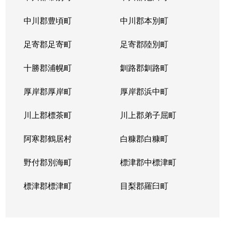
山の手５条
290万円
琴似(札幌市営)
徒歩
中川郡豊頃町
中川郡本別町
足寄郡足寄町
足寄郡陸別町
十勝郡浦幌町
釧路郡釧路町
厚岸郡厚岸町
厚岸郡浜中町
川上郡標茶町
川上郡弟子屈町
阿寒郡鶴居村
白糠郡白糠町
野付郡別海町
標津郡中標津町
標津郡標津町
目梨郡羅臼町