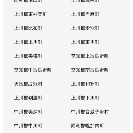
発寒６条
600万円
宮の沢
徒歩
上川郡東神楽町
上川郡当麻町
発寒６条
3,100万円
宮の沢
徒歩
上川郡比布町
上川郡愛別町
発寒７条
2,300万円
宮の沢
徒歩
上川郡上川町
上川郡東川町
発寒７条
2,500万円
宮の沢
徒歩
上川郡美瑛町
空知郡上富良野町
発寒８条
850万円
発寒中央
徒歩
空知郡中富良野町
空知郡南富良野町
発寒８条
2,000万円
発寒中央
徒歩
勇払郡占冠村
上川郡和寒町
発寒８条
2,700万円
宮の沢
徒歩
上川郡剣淵町
上川郡下川町
発寒８条
2,800万円
宮の沢
徒歩
中川郡美深町
中川郡音威子府村
発寒８条
2,500万円
宮の沢
徒歩
中川郡中川町
雨竜郡幌加内町