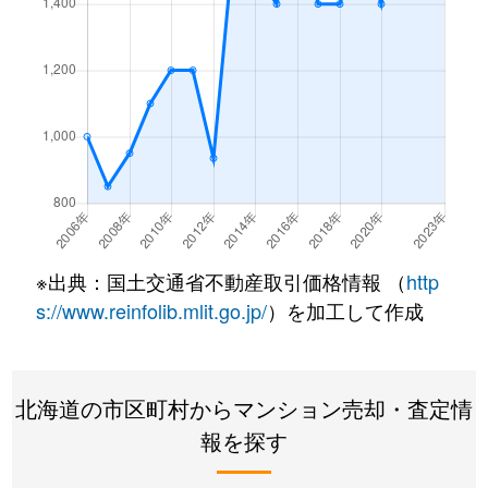
西野１条
2,200万円
発寒南
徒歩
西野１条
620万円
発寒南
徒歩
西野１条
2,000万円
発寒南
徒歩
西野１条
270万円
発寒南
徒歩
西野３条
1,300万円
発寒南
徒歩
※出典：国土交通省不動産取引価格情報 （
http
西野３条
1,300万円
宮の沢
徒歩
s://www.reinfolib.mlit.go.jp/
）を加工して作成
西町北
3,400万円
発寒南
徒歩
北海道の市区町村からマンション売却・査定情
西町北
2,000万円
発寒南
徒歩
報を探す
西町北
1,700万円
宮の沢
徒歩