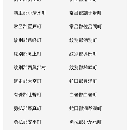
宮の沢１条
2,900万円
宮の沢
徒歩
斜里郡小清水町
常呂郡訓子府町
宮の沢２条
3,000万円
宮の沢
徒歩
常呂郡置戸町
常呂郡佐呂間町
宮の沢２条
2,500万円
宮の沢
徒歩
紋別郡遠軽町
紋別郡湧別町
宮の沢３条
1,000万円
宮の沢
徒歩
紋別郡滝上町
紋別郡興部町
宮の沢４条
1,600万円
宮の沢
徒歩
紋別郡西興部村
紋別郡雄武町
宮の沢４条
2,000万円
宮の沢
徒歩
網走郡大空町
虻田郡豊浦町
宮の沢４条
2,000万円
宮の沢
徒歩
有珠郡壮瞥町
白老郡白老町
山の手１条
2,800万円
琴似(札幌市営)
徒歩
勇払郡厚真町
虻田郡洞爺湖町
山の手１条
1,500万円
西28丁目
徒歩
勇払郡安平町
勇払郡むかわ町
山の手１条
2,000万円
西28丁目
徒歩