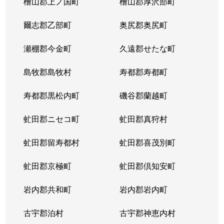
檜山郡上ノ国町
檜山郡厚沢部町
八軒４条西
1,800万円
琴似(ＪＲ)
徒歩
爾志郡乙部町
奥尻郡奥尻町
八軒５条西
1,400万円
琴似(ＪＲ)
徒歩
瀬棚郡今金町
久遠郡せたな町
八軒５条西
850万円
発寒中央
徒歩
島牧郡島牧村
寿都郡寿都町
八軒５条西
1,100万円
発寒中央
徒歩
寿都郡黒松内町
磯谷郡蘭越町
八軒５条東
800万円
八軒
徒歩
虻田郡ニセコ町
虻田郡真狩村
八軒５条東
2,400万円
八軒
徒歩
虻田郡留寿都村
虻田郡喜茂別町
八軒５条東
2,800万円
八軒
徒歩
虻田郡京極町
虻田郡倶知安町
八軒６条西
750万円
八軒
徒歩
岩内郡共和町
岩内郡岩内町
八軒７条西
1,600万円
琴似(ＪＲ)
徒歩
古宇郡泊村
古宇郡神恵内村