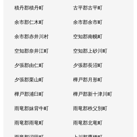
八軒７条西
3,100万円
八軒
徒歩
積丹郡積丹町
古平郡古平町
八軒８条東
200万円
八軒
徒歩
余市郡仁木町
余市郡余市町
発寒４条
220万円
発寒南
徒歩
余市郡赤井川村
空知郡南幌町
発寒５条
980万円
発寒南
徒歩
空知郡奈井江町
空知郡上砂川町
発寒５条
710万円
発寒南
徒歩
夕張郡由仁町
夕張郡長沼町
発寒５条
4,000万円
宮の沢
徒歩
夕張郡栗山町
樺戸郡月形町
発寒５条
3,300万円
宮の沢
徒歩
樺戸郡浦臼町
樺戸郡新十津川町
発寒６条
1,200万円
発寒
徒歩
雨竜郡妹背牛町
雨竜郡秩父別町
発寒６条
1,600万円
発寒中央
徒歩
雨竜郡雨竜町
雨竜郡北竜町
発寒６条
1,700万円
発寒中央
徒歩
雨竜郡沼田町
上川郡鷹栖町