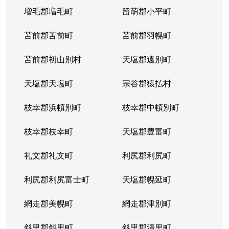
発寒９条
1,700万円
発寒
徒歩
増毛郡増毛町
留萌郡小平町
発寒９条
苫前郡苫前町
2,800万円
苫前郡羽幌町
発寒
徒歩
苫前郡初山別村
天塩郡遠別町
発寒９条
3,500万円
発寒
徒歩
天塩郡天塩町
宗谷郡猿払村
発寒９条
2,500万円
宮の沢
徒歩
枝幸郡浜頓別町
枝幸郡中頓別町
発寒９条
2,000万円
宮の沢
徒歩
枝幸郡枝幸町
天塩郡豊富町
発寒１１条
1,900万円
発寒
徒歩
礼文郡礼文町
利尻郡利尻町
発寒１１条
1,700万円
発寒中央
徒歩
利尻郡利尻富士町
天塩郡幌延町
発寒１５条
300万円
発寒中央
徒歩
網走郡美幌町
網走郡津別町
宮の沢１条
3,900万円
宮の沢
徒歩
斜里郡斜里町
斜里郡清里町