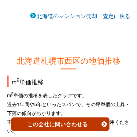
北海道のマンション売却・査定に戻る
北海道札幌市西区の地価推移
2
m
単価推移
2
m
単価の推移を表したグラフです。
過去1年間や5年といったスパンで、その坪単価の上昇・
下落の傾向がわかります。
不動産を売買するタイミングなどの参考にご活用くださ
この会社
に問い合わせる
い。