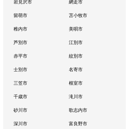
二十四軒２条
700万円
二十四軒
徒歩
岩見沢市
網走市
二十四軒２条
留萌市
1,400万円
苫小牧市
二十四軒
徒歩
稚内市
美唄市
二十四軒２条
3,700万円
二十四軒
徒歩
芦別市
江別市
二十四軒２条
880万円
二十四軒
徒歩
赤平市
紋別市
二十四軒３条
1,300万円
琴似(札幌市営)
徒歩
士別市
名寄市
二十四軒３条
1,700万円
二十四軒
徒歩
三笠市
根室市
二十四軒３条
2,800万円
二十四軒
徒歩
千歳市
滝川市
二十四軒３条
1,900万円
二十四軒
徒歩
砂川市
歌志内市
二十四軒４条
1,200万円
琴似(札幌市営)
徒歩
深川市
富良野市
二十四軒４条
600万円
琴似(札幌市営)
徒歩