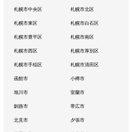
西町南
1,600万円
発寒南
徒歩
札幌市中央区
札幌市北区
西町南
900万円
発寒南
徒歩
札幌市東区
札幌市白石区
西町南
720万円
発寒南
徒歩
札幌市豊平区
札幌市南区
二十四軒１条
1,500万円
二十四軒
徒歩
札幌市西区
札幌市厚別区
二十四軒１条
3,300万円
二十四軒
徒歩
札幌市手稲区
札幌市清田区
二十四軒１条
1,200万円
二十四軒
徒歩
函館市
小樽市
二十四軒１条
2,600万円
二十四軒
徒歩
旭川市
室蘭市
二十四軒１条
780万円
二十四軒
徒歩
釧路市
帯広市
二十四軒２条
750万円
二十四軒
徒歩
北見市
夕張市