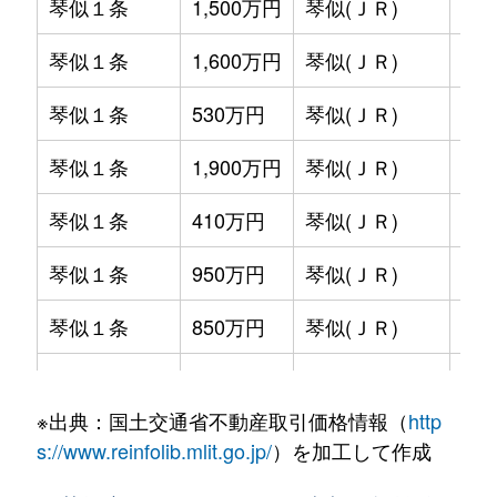
琴似１条
1,500万円
琴似(ＪＲ)
徒歩
琴似１条
1,600万円
琴似(ＪＲ)
徒歩
琴似１条
530万円
琴似(ＪＲ)
徒歩
琴似１条
1,900万円
琴似(ＪＲ)
徒歩
琴似１条
410万円
琴似(ＪＲ)
徒歩
琴似１条
950万円
琴似(ＪＲ)
徒歩
琴似１条
850万円
琴似(ＪＲ)
徒歩
琴似１条
2,800万円
琴似(ＪＲ)
徒歩
※出典：国土交通省不動産取引価格情報（
http
琴似１条
2,000万円
琴似(ＪＲ)
徒歩
s://www.reinfolib.mlit.go.jp/
）を加工して作成
琴似１条
580万円
琴似(ＪＲ)
徒歩