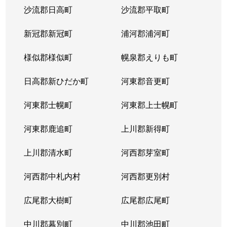
沙流郡日高町
沙流郡平取町
山の手２条
680万円
琴似(札幌市営)
徒歩
新冠郡新冠町
浦河郡浦河町
山の手２条
2,300万円
琴似(札幌市営)
徒歩
様似郡様似町
幌泉郡えりも町
山の手３条
2,600万円
琴似(札幌市営)
徒歩
日高郡新ひだか町
河東郡音更町
山の手３条
2,400万円
琴似(札幌市営)
徒歩
河東郡士幌町
河東郡上士幌町
山の手３条
2,700万円
琴似(札幌市営)
徒歩
河東郡鹿追町
上川郡新得町
山の手３条
3,100万円
琴似(札幌市営)
徒歩
上川郡清水町
河西郡芽室町
山の手４条
1,500万円
琴似(札幌市営)
徒歩
河西郡中札内村
河西郡更別村
山の手５条
290万円
琴似(札幌市営)
徒歩
広尾郡大樹町
広尾郡広尾町
山の手５条
420万円
琴似(札幌市営)
徒歩
中川郡幕別町
中川郡池田町