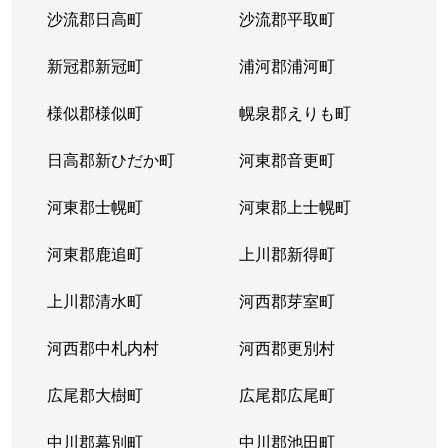
沙流郡日高町
沙流郡平取町
山の手２条
680万円
琴似(札幌市営)
徒歩
新冠郡新冠町
浦河郡浦河町
山の手２条
2,300万円
琴似(札幌市営)
徒歩
様似郡様似町
幌泉郡えりも町
山の手３条
2,600万円
琴似(札幌市営)
徒歩
日高郡新ひだか町
河東郡音更町
山の手３条
2,400万円
琴似(札幌市営)
徒歩
河東郡士幌町
河東郡上士幌町
山の手３条
2,700万円
琴似(札幌市営)
徒歩
河東郡鹿追町
上川郡新得町
山の手３条
3,100万円
琴似(札幌市営)
徒歩
上川郡清水町
河西郡芽室町
山の手４条
1,500万円
琴似(札幌市営)
徒歩
河西郡中札内村
河西郡更別村
山の手５条
290万円
琴似(札幌市営)
徒歩
広尾郡大樹町
広尾郡広尾町
山の手５条
420万円
琴似(札幌市営)
徒歩
中川郡幕別町
中川郡池田町