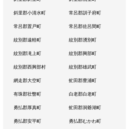
宮の沢１条
2,900万円
宮の沢
徒歩
斜里郡小清水町
常呂郡訓子府町
宮の沢２条
3,000万円
宮の沢
徒歩
常呂郡置戸町
常呂郡佐呂間町
宮の沢２条
2,500万円
宮の沢
徒歩
紋別郡遠軽町
紋別郡湧別町
宮の沢３条
1,000万円
宮の沢
徒歩
紋別郡滝上町
紋別郡興部町
宮の沢４条
1,600万円
宮の沢
徒歩
紋別郡西興部村
紋別郡雄武町
宮の沢４条
2,000万円
宮の沢
徒歩
網走郡大空町
虻田郡豊浦町
宮の沢４条
2,000万円
宮の沢
徒歩
有珠郡壮瞥町
白老郡白老町
山の手１条
2,800万円
琴似(札幌市営)
徒歩
勇払郡厚真町
虻田郡洞爺湖町
山の手１条
1,500万円
西28丁目
徒歩
勇払郡安平町
勇払郡むかわ町
山の手１条
2,000万円
西28丁目
徒歩