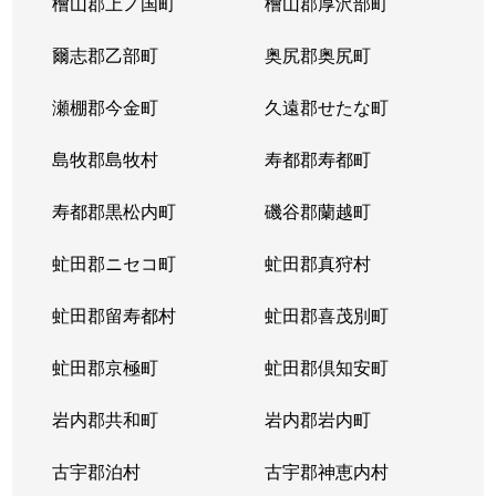
檜山郡上ノ国町
檜山郡厚沢部町
八軒４条西
1,800万円
琴似(ＪＲ)
徒歩
爾志郡乙部町
奥尻郡奥尻町
八軒５条西
1,400万円
琴似(ＪＲ)
徒歩
瀬棚郡今金町
久遠郡せたな町
八軒５条西
850万円
発寒中央
徒歩
島牧郡島牧村
寿都郡寿都町
八軒５条西
1,100万円
発寒中央
徒歩
寿都郡黒松内町
磯谷郡蘭越町
八軒５条東
800万円
八軒
徒歩
虻田郡ニセコ町
虻田郡真狩村
八軒５条東
2,400万円
八軒
徒歩
虻田郡留寿都村
虻田郡喜茂別町
八軒５条東
2,800万円
八軒
徒歩
虻田郡京極町
虻田郡倶知安町
八軒６条西
750万円
八軒
徒歩
岩内郡共和町
岩内郡岩内町
八軒７条西
1,600万円
琴似(ＪＲ)
徒歩
古宇郡泊村
古宇郡神恵内村