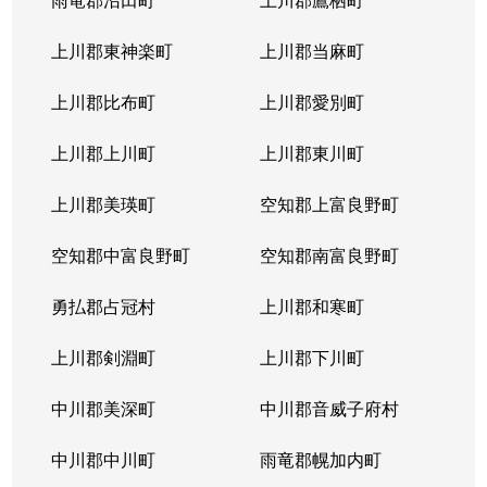
発寒６条
600万円
宮の沢
徒歩
上川郡東神楽町
上川郡当麻町
発寒６条
3,100万円
宮の沢
徒歩
上川郡比布町
上川郡愛別町
発寒７条
2,300万円
宮の沢
徒歩
上川郡上川町
上川郡東川町
発寒７条
2,500万円
宮の沢
徒歩
上川郡美瑛町
空知郡上富良野町
発寒８条
850万円
発寒中央
徒歩
空知郡中富良野町
空知郡南富良野町
発寒８条
2,000万円
発寒中央
徒歩
勇払郡占冠村
上川郡和寒町
発寒８条
2,700万円
宮の沢
徒歩
上川郡剣淵町
上川郡下川町
発寒８条
2,800万円
宮の沢
徒歩
中川郡美深町
中川郡音威子府村
発寒８条
2,500万円
宮の沢
徒歩
中川郡中川町
雨竜郡幌加内町