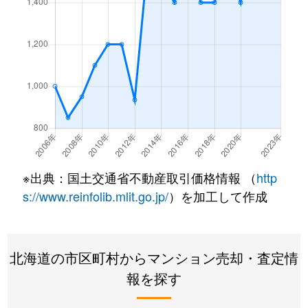
西野１条
2,200万円
発寒南
徒歩
西野１条
620万円
発寒南
徒歩
西野１条
2,000万円
発寒南
徒歩
西野１条
270万円
発寒南
徒歩
西野３条
1,300万円
発寒南
徒歩
※出典：国土交通省不動産取引価格情報 （
http
西野３条
1,300万円
宮の沢
徒歩
s://www.reinfolib.mlit.go.jp/
）を加工して作成
西町北
3,400万円
発寒南
徒歩
北海道の市区町村からマンション売却・査定情
西町北
2,000万円
発寒南
徒歩
報を探す
西町北
1,700万円
宮の沢
徒歩