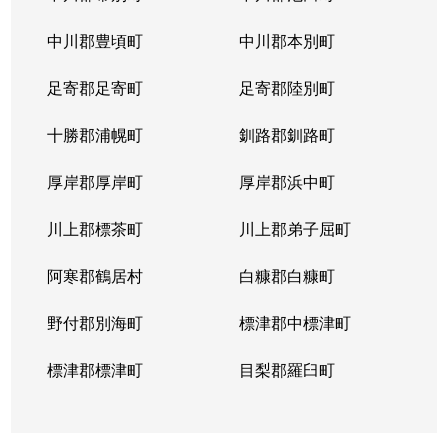
山の手５条
290万円
琴似(札幌市営)
徒歩
中川郡豊頃町
中川郡本別町
足寄郡足寄町
足寄郡陸別町
十勝郡浦幌町
釧路郡釧路町
厚岸郡厚岸町
厚岸郡浜中町
川上郡標茶町
川上郡弟子屈町
阿寒郡鶴居村
白糠郡白糠町
野付郡別海町
標津郡中標津町
標津郡標津町
目梨郡羅臼町