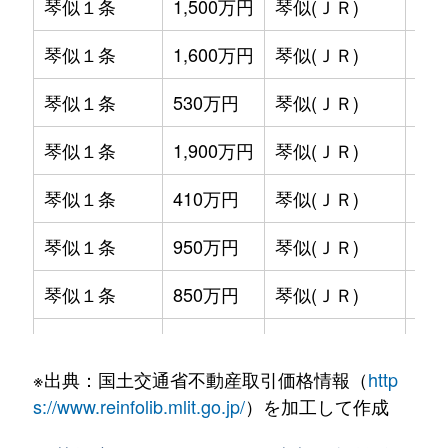
琴似１条
1,500万円
琴似(ＪＲ)
徒歩
琴似１条
1,600万円
琴似(ＪＲ)
徒歩
琴似１条
530万円
琴似(ＪＲ)
徒歩
琴似１条
1,900万円
琴似(ＪＲ)
徒歩
琴似１条
410万円
琴似(ＪＲ)
徒歩
琴似１条
950万円
琴似(ＪＲ)
徒歩
琴似１条
850万円
琴似(ＪＲ)
徒歩
琴似１条
2,800万円
琴似(ＪＲ)
徒歩
※出典：国土交通省不動産取引価格情報（
http
琴似１条
2,000万円
琴似(ＪＲ)
徒歩
s://www.reinfolib.mlit.go.jp/
）を加工して作成
琴似１条
580万円
琴似(ＪＲ)
徒歩