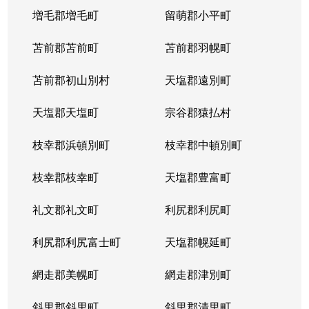
発寒９条
1,700万円
発寒
徒歩
増毛郡増毛町
留萌郡小平町
発寒９条
苫前郡苫前町
2,800万円
苫前郡羽幌町
発寒
徒歩
苫前郡初山別村
天塩郡遠別町
発寒９条
3,500万円
発寒
徒歩
天塩郡天塩町
宗谷郡猿払村
発寒９条
2,500万円
宮の沢
徒歩
枝幸郡浜頓別町
枝幸郡中頓別町
発寒９条
2,000万円
宮の沢
徒歩
枝幸郡枝幸町
天塩郡豊富町
発寒１１条
1,900万円
発寒
徒歩
礼文郡礼文町
利尻郡利尻町
発寒１１条
1,700万円
発寒中央
徒歩
利尻郡利尻富士町
天塩郡幌延町
発寒１５条
300万円
発寒中央
徒歩
網走郡美幌町
網走郡津別町
宮の沢１条
3,900万円
宮の沢
徒歩
斜里郡斜里町
斜里郡清里町