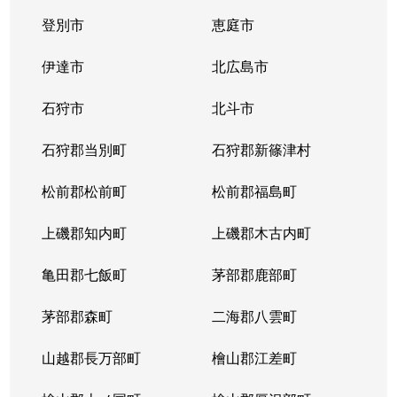
登別市
恵庭市
二十四軒４条
1,900万円
琴似(札幌市営)
徒歩
伊達市
北広島市
二十四軒４条
900万円
琴似(札幌市営)
徒歩
石狩市
北斗市
二十四軒４条
2,000万円
琴似(札幌市営)
徒歩
石狩郡当別町
石狩郡新篠津村
八軒１条西
2,400万円
琴似(ＪＲ)
徒歩
松前郡松前町
松前郡福島町
八軒２条西
3,700万円
琴似(ＪＲ)
徒歩
上磯郡知内町
上磯郡木古内町
八軒２条西
3,900万円
琴似(ＪＲ)
徒歩
亀田郡七飯町
茅部郡鹿部町
八軒２条東
1,500万円
琴似(ＪＲ)
徒歩
茅部郡森町
二海郡八雲町
八軒３条西
2,200万円
琴似(ＪＲ)
徒歩
山越郡長万部町
檜山郡江差町
八軒３条東
1,300万円
八軒
徒歩