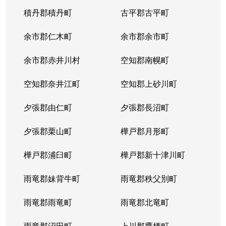
八軒７条西
3,100万円
八軒
徒歩
積丹郡積丹町
古平郡古平町
八軒８条東
200万円
八軒
徒歩
余市郡仁木町
余市郡余市町
発寒４条
220万円
発寒南
徒歩
余市郡赤井川村
空知郡南幌町
発寒５条
980万円
発寒南
徒歩
空知郡奈井江町
空知郡上砂川町
発寒５条
710万円
発寒南
徒歩
夕張郡由仁町
夕張郡長沼町
発寒５条
4,000万円
宮の沢
徒歩
夕張郡栗山町
樺戸郡月形町
発寒５条
3,300万円
宮の沢
徒歩
樺戸郡浦臼町
樺戸郡新十津川町
発寒６条
1,200万円
発寒
徒歩
雨竜郡妹背牛町
雨竜郡秩父別町
発寒６条
1,600万円
発寒中央
徒歩
雨竜郡雨竜町
雨竜郡北竜町
発寒６条
1,700万円
発寒中央
徒歩
雨竜郡沼田町
上川郡鷹栖町