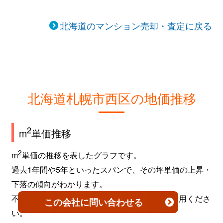
北海道のマンション売却・査定に戻る
北海道札幌市西区の地価推移
2
m
単価推移
2
m
単価の推移を表したグラフです。
過去1年間や5年といったスパンで、その坪単価の上昇・
下落の傾向がわかります。
不動産を売買するタイミングなどの参考にご活用くださ
この会社
に問い合わせる
い。