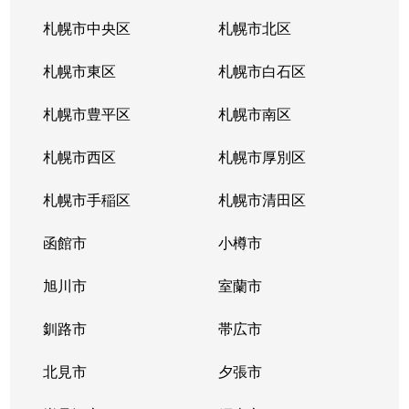
西町南
1,600万円
発寒南
徒歩
札幌市中央区
札幌市北区
西町南
900万円
発寒南
徒歩
札幌市東区
札幌市白石区
西町南
720万円
発寒南
徒歩
札幌市豊平区
札幌市南区
二十四軒１条
1,500万円
二十四軒
徒歩
札幌市西区
札幌市厚別区
二十四軒１条
3,300万円
二十四軒
徒歩
札幌市手稲区
札幌市清田区
二十四軒１条
1,200万円
二十四軒
徒歩
函館市
小樽市
二十四軒１条
2,600万円
二十四軒
徒歩
旭川市
室蘭市
二十四軒１条
780万円
二十四軒
徒歩
釧路市
帯広市
二十四軒２条
750万円
二十四軒
徒歩
北見市
夕張市