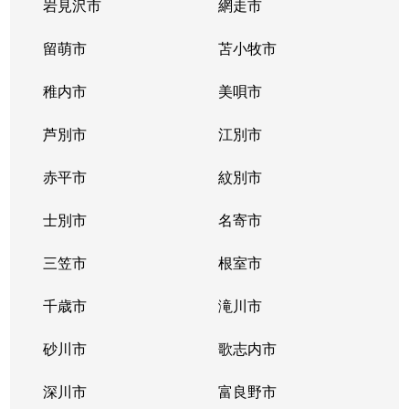
二十四軒２条
700万円
二十四軒
徒歩
岩見沢市
網走市
二十四軒２条
留萌市
1,400万円
苫小牧市
二十四軒
徒歩
稚内市
美唄市
二十四軒２条
3,700万円
二十四軒
徒歩
芦別市
江別市
二十四軒２条
880万円
二十四軒
徒歩
赤平市
紋別市
二十四軒３条
1,300万円
琴似(札幌市営)
徒歩
士別市
名寄市
二十四軒３条
1,700万円
二十四軒
徒歩
三笠市
根室市
二十四軒３条
2,800万円
二十四軒
徒歩
千歳市
滝川市
二十四軒３条
1,900万円
二十四軒
徒歩
砂川市
歌志内市
二十四軒４条
1,200万円
琴似(札幌市営)
徒歩
深川市
富良野市
二十四軒４条
600万円
琴似(札幌市営)
徒歩