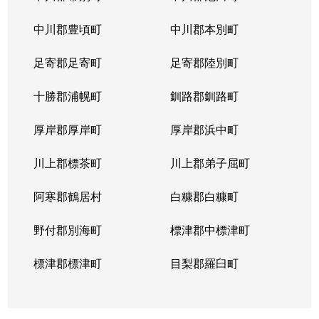
山の手５条
290万円
琴似(札幌市営)
徒歩
中川郡豊頃町
中川郡本別町
足寄郡足寄町
足寄郡陸別町
十勝郡浦幌町
釧路郡釧路町
厚岸郡厚岸町
厚岸郡浜中町
川上郡標茶町
川上郡弟子屈町
阿寒郡鶴居村
白糠郡白糠町
野付郡別海町
標津郡中標津町
標津郡標津町
目梨郡羅臼町