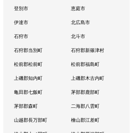
登別市
恵庭市
二十四軒４条
1,900万円
琴似(札幌市営)
徒歩
伊達市
北広島市
二十四軒４条
900万円
琴似(札幌市営)
徒歩
石狩市
北斗市
二十四軒４条
2,000万円
琴似(札幌市営)
徒歩
石狩郡当別町
石狩郡新篠津村
八軒１条西
2,400万円
琴似(ＪＲ)
徒歩
松前郡松前町
松前郡福島町
八軒２条西
3,700万円
琴似(ＪＲ)
徒歩
上磯郡知内町
上磯郡木古内町
八軒２条西
3,900万円
琴似(ＪＲ)
徒歩
亀田郡七飯町
茅部郡鹿部町
八軒２条東
1,500万円
琴似(ＪＲ)
徒歩
茅部郡森町
二海郡八雲町
八軒３条西
2,200万円
琴似(ＪＲ)
徒歩
山越郡長万部町
檜山郡江差町
八軒３条東
1,300万円
八軒
徒歩