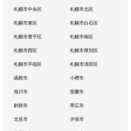
西町南
1,600万円
発寒南
徒歩
札幌市中央区
札幌市北区
西町南
900万円
発寒南
徒歩
札幌市東区
札幌市白石区
西町南
720万円
発寒南
徒歩
札幌市豊平区
札幌市南区
二十四軒１条
1,500万円
二十四軒
徒歩
札幌市西区
札幌市厚別区
二十四軒１条
3,300万円
二十四軒
徒歩
札幌市手稲区
札幌市清田区
二十四軒１条
1,200万円
二十四軒
徒歩
函館市
小樽市
二十四軒１条
2,600万円
二十四軒
徒歩
旭川市
室蘭市
二十四軒１条
780万円
二十四軒
徒歩
釧路市
帯広市
二十四軒２条
750万円
二十四軒
徒歩
北見市
夕張市