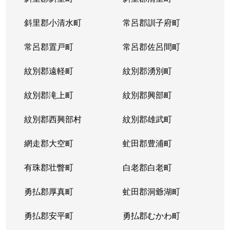
宮の沢１条
2,900万円
宮の沢
徒歩
斜里郡小清水町
常呂郡訓子府町
宮の沢２条
3,000万円
宮の沢
徒歩
常呂郡置戸町
常呂郡佐呂間町
宮の沢２条
2,500万円
宮の沢
徒歩
紋別郡遠軽町
紋別郡湧別町
宮の沢３条
1,000万円
宮の沢
徒歩
紋別郡滝上町
紋別郡興部町
宮の沢４条
1,600万円
宮の沢
徒歩
紋別郡西興部村
紋別郡雄武町
宮の沢４条
2,000万円
宮の沢
徒歩
網走郡大空町
虻田郡豊浦町
宮の沢４条
2,000万円
宮の沢
徒歩
有珠郡壮瞥町
白老郡白老町
山の手１条
2,800万円
琴似(札幌市営)
徒歩
勇払郡厚真町
虻田郡洞爺湖町
山の手１条
1,500万円
西28丁目
徒歩
勇払郡安平町
勇払郡むかわ町
山の手１条
2,000万円
西28丁目
徒歩