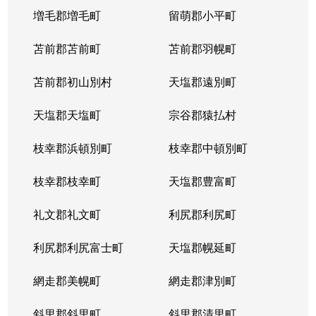
発寒９条
1,700万円
発寒
徒歩
増毛郡増毛町
留萌郡小平町
発寒９条
苫前郡苫前町
2,800万円
苫前郡羽幌町
発寒
徒歩
苫前郡初山別村
天塩郡遠別町
発寒９条
3,500万円
発寒
徒歩
天塩郡天塩町
宗谷郡猿払村
発寒９条
2,500万円
宮の沢
徒歩
枝幸郡浜頓別町
枝幸郡中頓別町
発寒９条
2,000万円
宮の沢
徒歩
枝幸郡枝幸町
天塩郡豊富町
発寒１１条
1,900万円
発寒
徒歩
礼文郡礼文町
利尻郡利尻町
発寒１１条
1,700万円
発寒中央
徒歩
利尻郡利尻富士町
天塩郡幌延町
発寒１５条
300万円
発寒中央
徒歩
網走郡美幌町
網走郡津別町
宮の沢１条
3,900万円
宮の沢
徒歩
斜里郡斜里町
斜里郡清里町