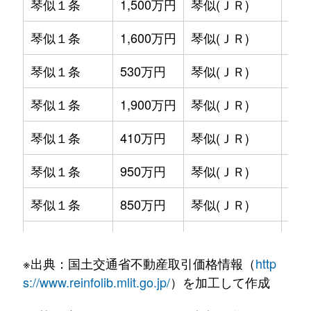
琴似１条
1,500万円
琴似(ＪＲ)
徒歩
琴似１条
1,600万円
琴似(ＪＲ)
徒歩
琴似１条
530万円
琴似(ＪＲ)
徒歩
琴似１条
1,900万円
琴似(ＪＲ)
徒歩
琴似１条
410万円
琴似(ＪＲ)
徒歩
琴似１条
950万円
琴似(ＪＲ)
徒歩
琴似１条
850万円
琴似(ＪＲ)
徒歩
琴似１条
2,800万円
琴似(ＪＲ)
徒歩
※出典：国土交通省不動産取引価格情報（
http
琴似１条
2,000万円
琴似(ＪＲ)
徒歩
s://www.reinfolib.mlit.go.jp/
）を加工して作成
琴似１条
580万円
琴似(ＪＲ)
徒歩