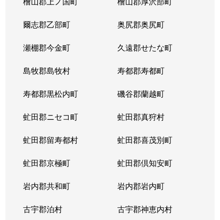
檜山郡上ノ国町
檜山郡厚沢部町
八軒４条西
1,800万円
琴似(ＪＲ)
徒歩
爾志郡乙部町
奥尻郡奥尻町
八軒５条西
1,400万円
琴似(ＪＲ)
徒歩
瀬棚郡今金町
久遠郡せたな町
八軒５条西
850万円
発寒中央
徒歩
島牧郡島牧村
寿都郡寿都町
八軒５条西
1,100万円
発寒中央
徒歩
寿都郡黒松内町
磯谷郡蘭越町
八軒５条東
800万円
八軒
徒歩
虻田郡ニセコ町
虻田郡真狩村
八軒５条東
2,400万円
八軒
徒歩
虻田郡留寿都村
虻田郡喜茂別町
八軒５条東
2,800万円
八軒
徒歩
虻田郡京極町
虻田郡倶知安町
八軒６条西
750万円
八軒
徒歩
岩内郡共和町
岩内郡岩内町
八軒７条西
1,600万円
琴似(ＪＲ)
徒歩
古宇郡泊村
古宇郡神恵内村