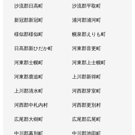
沙流郡日高町
沙流郡平取町
山の手２条
680万円
琴似(札幌市営)
徒歩
新冠郡新冠町
浦河郡浦河町
山の手２条
2,300万円
琴似(札幌市営)
徒歩
様似郡様似町
幌泉郡えりも町
山の手３条
2,600万円
琴似(札幌市営)
徒歩
日高郡新ひだか町
河東郡音更町
山の手３条
2,400万円
琴似(札幌市営)
徒歩
河東郡士幌町
河東郡上士幌町
山の手３条
2,700万円
琴似(札幌市営)
徒歩
河東郡鹿追町
上川郡新得町
山の手３条
3,100万円
琴似(札幌市営)
徒歩
上川郡清水町
河西郡芽室町
山の手４条
1,500万円
琴似(札幌市営)
徒歩
河西郡中札内村
河西郡更別村
山の手５条
290万円
琴似(札幌市営)
徒歩
広尾郡大樹町
広尾郡広尾町
山の手５条
420万円
琴似(札幌市営)
徒歩
中川郡幕別町
中川郡池田町