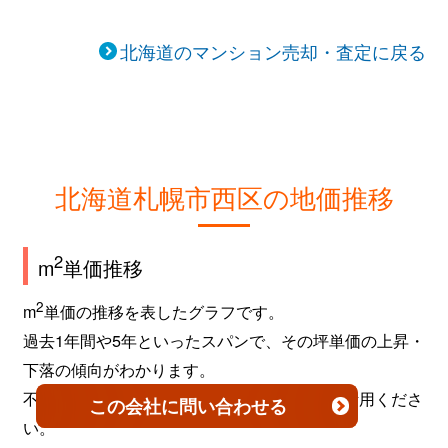
北海道のマンション売却・査定に戻る
北海道札幌市西区の地価推移
2
m
単価推移
2
m
単価の推移を表したグラフです。
過去1年間や5年といったスパンで、その坪単価の上昇・
下落の傾向がわかります。
不動産を売買するタイミングなどの参考にご活用くださ
この会社
に問い合わせる
い。