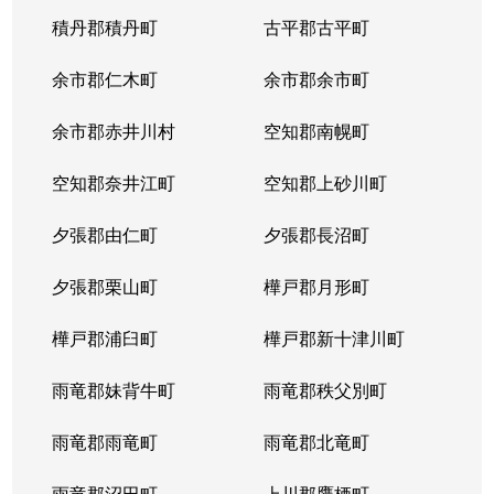
八軒７条西
3,100万円
八軒
徒歩
積丹郡積丹町
古平郡古平町
八軒８条東
200万円
八軒
徒歩
余市郡仁木町
余市郡余市町
発寒４条
220万円
発寒南
徒歩
余市郡赤井川村
空知郡南幌町
発寒５条
980万円
発寒南
徒歩
空知郡奈井江町
空知郡上砂川町
発寒５条
710万円
発寒南
徒歩
夕張郡由仁町
夕張郡長沼町
発寒５条
4,000万円
宮の沢
徒歩
夕張郡栗山町
樺戸郡月形町
発寒５条
3,300万円
宮の沢
徒歩
樺戸郡浦臼町
樺戸郡新十津川町
発寒６条
1,200万円
発寒
徒歩
雨竜郡妹背牛町
雨竜郡秩父別町
発寒６条
1,600万円
発寒中央
徒歩
雨竜郡雨竜町
雨竜郡北竜町
発寒６条
1,700万円
発寒中央
徒歩
雨竜郡沼田町
上川郡鷹栖町