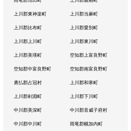
発寒６条
600万円
宮の沢
徒歩
上川郡東神楽町
上川郡当麻町
発寒６条
3,100万円
宮の沢
徒歩
上川郡比布町
上川郡愛別町
発寒７条
2,300万円
宮の沢
徒歩
上川郡上川町
上川郡東川町
発寒７条
2,500万円
宮の沢
徒歩
上川郡美瑛町
空知郡上富良野町
発寒８条
850万円
発寒中央
徒歩
空知郡中富良野町
空知郡南富良野町
発寒８条
2,000万円
発寒中央
徒歩
勇払郡占冠村
上川郡和寒町
発寒８条
2,700万円
宮の沢
徒歩
上川郡剣淵町
上川郡下川町
発寒８条
2,800万円
宮の沢
徒歩
中川郡美深町
中川郡音威子府村
発寒８条
2,500万円
宮の沢
徒歩
中川郡中川町
雨竜郡幌加内町