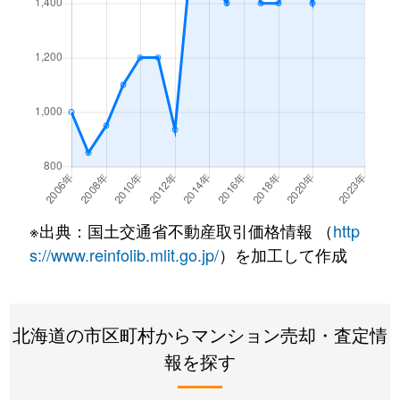
西野１条
2,200万円
発寒南
徒歩
西野１条
620万円
発寒南
徒歩
西野１条
2,000万円
発寒南
徒歩
西野１条
270万円
発寒南
徒歩
西野３条
1,300万円
発寒南
徒歩
※出典：国土交通省不動産取引価格情報 （
http
西野３条
1,300万円
宮の沢
徒歩
s://www.reinfolib.mlit.go.jp/
）を加工して作成
西町北
3,400万円
発寒南
徒歩
北海道の市区町村からマンション売却・査定情
西町北
2,000万円
発寒南
徒歩
報を探す
西町北
1,700万円
宮の沢
徒歩