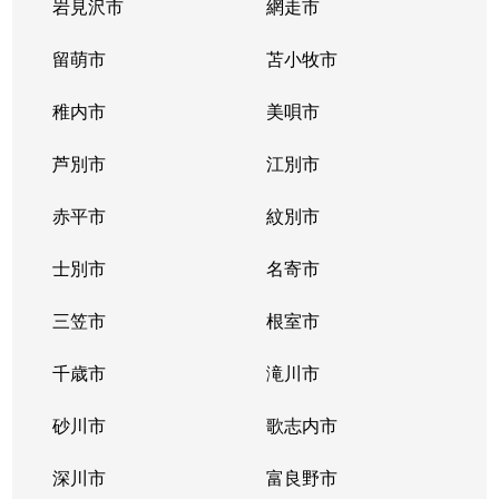
二十四軒２条
700万円
二十四軒
徒歩
岩見沢市
網走市
二十四軒２条
留萌市
1,400万円
苫小牧市
二十四軒
徒歩
稚内市
美唄市
二十四軒２条
3,700万円
二十四軒
徒歩
芦別市
江別市
二十四軒２条
880万円
二十四軒
徒歩
赤平市
紋別市
二十四軒３条
1,300万円
琴似(札幌市営)
徒歩
士別市
名寄市
二十四軒３条
1,700万円
二十四軒
徒歩
三笠市
根室市
二十四軒３条
2,800万円
二十四軒
徒歩
千歳市
滝川市
二十四軒３条
1,900万円
二十四軒
徒歩
砂川市
歌志内市
二十四軒４条
1,200万円
琴似(札幌市営)
徒歩
深川市
富良野市
二十四軒４条
600万円
琴似(札幌市営)
徒歩