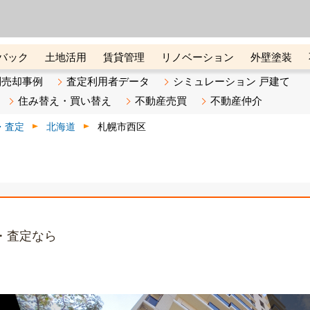
ーズ株式会社（東証グロース上
初めての方へ
ビスです 証券コード：4445
バック
土地活用
賃貸管理
リノベーション
外壁塗装
ライン講座
リビンマガジンBiz
不動産売却ご相談デスク
別売却事例
査定利用者データ
シミュレーション 戸建て
住み替え・買い替え
不動産売買
不動産仲介
・査定
北海道
札幌市西区
・査定なら