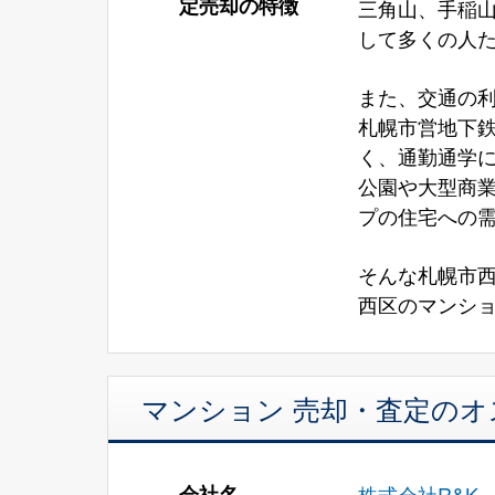
定売却の特徴
三角山、手稲
して多くの人
また、交通の
札幌市営地下鉄
く、通勤通学
公園や大型商
プの住宅への
そんな札幌市
西区のマンショ
マンション 売却・査定の
会社名
株式会社R&K