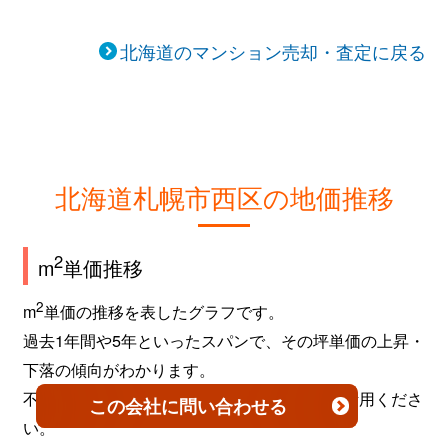
北海道のマンション売却・査定に戻る
北海道札幌市西区の地価推移
2
m
単価推移
2
m
単価の推移を表したグラフです。
過去1年間や5年といったスパンで、その坪単価の上昇・
下落の傾向がわかります。
不動産を売買するタイミングなどの参考にご活用くださ
この会社
に問い合わせる
い。