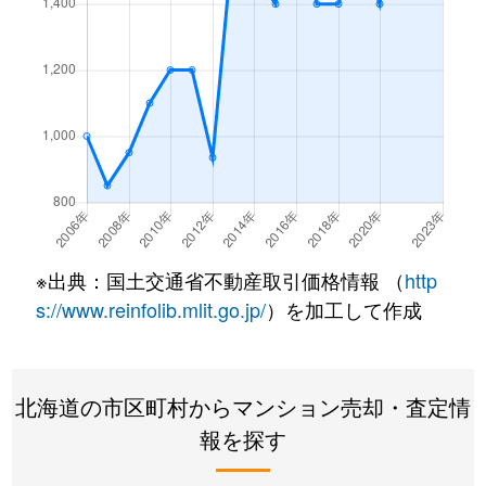
西野１条
2,200万円
発寒南
徒歩
西野１条
620万円
発寒南
徒歩
西野１条
2,000万円
発寒南
徒歩
西野１条
270万円
発寒南
徒歩
西野３条
1,300万円
発寒南
徒歩
※出典：国土交通省不動産取引価格情報 （
http
西野３条
1,300万円
宮の沢
徒歩
s://www.reinfolib.mlit.go.jp/
）を加工して作成
西町北
3,400万円
発寒南
徒歩
北海道の市区町村からマンション売却・査定情
西町北
2,000万円
発寒南
徒歩
報を探す
西町北
1,700万円
宮の沢
徒歩