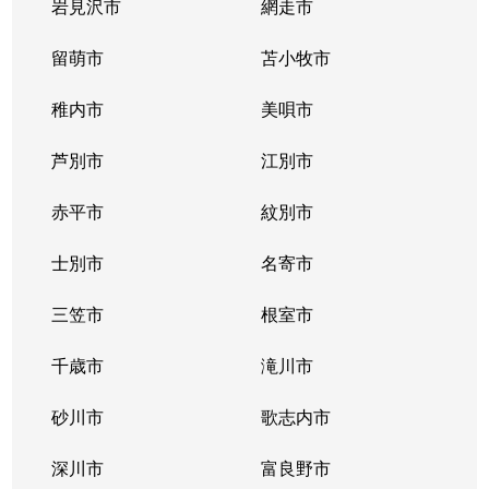
二十四軒２条
700万円
二十四軒
徒歩
岩見沢市
網走市
二十四軒２条
留萌市
1,400万円
苫小牧市
二十四軒
徒歩
稚内市
美唄市
二十四軒２条
3,700万円
二十四軒
徒歩
芦別市
江別市
二十四軒２条
880万円
二十四軒
徒歩
赤平市
紋別市
二十四軒３条
1,300万円
琴似(札幌市営)
徒歩
士別市
名寄市
二十四軒３条
1,700万円
二十四軒
徒歩
三笠市
根室市
二十四軒３条
2,800万円
二十四軒
徒歩
千歳市
滝川市
二十四軒３条
1,900万円
二十四軒
徒歩
砂川市
歌志内市
二十四軒４条
1,200万円
琴似(札幌市営)
徒歩
深川市
富良野市
二十四軒４条
600万円
琴似(札幌市営)
徒歩