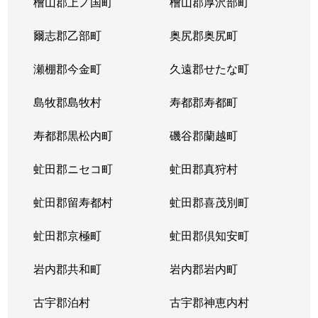
檜山郡上ノ国町
檜山郡厚沢部町
八軒４条西
1,800万円
琴似(ＪＲ)
徒歩
爾志郡乙部町
奥尻郡奥尻町
八軒５条西
1,400万円
琴似(ＪＲ)
徒歩
瀬棚郡今金町
久遠郡せたな町
八軒５条西
850万円
発寒中央
徒歩
島牧郡島牧村
寿都郡寿都町
八軒５条西
1,100万円
発寒中央
徒歩
寿都郡黒松内町
磯谷郡蘭越町
八軒５条東
800万円
八軒
徒歩
虻田郡ニセコ町
虻田郡真狩村
八軒５条東
2,400万円
八軒
徒歩
虻田郡留寿都村
虻田郡喜茂別町
八軒５条東
2,800万円
八軒
徒歩
虻田郡京極町
虻田郡倶知安町
八軒６条西
750万円
八軒
徒歩
岩内郡共和町
岩内郡岩内町
八軒７条西
1,600万円
琴似(ＪＲ)
徒歩
古宇郡泊村
古宇郡神恵内村