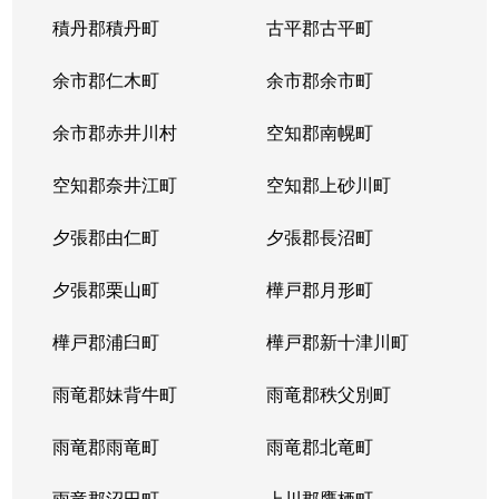
八軒７条西
3,100万円
八軒
徒歩
積丹郡積丹町
古平郡古平町
八軒８条東
200万円
八軒
徒歩
余市郡仁木町
余市郡余市町
発寒４条
220万円
発寒南
徒歩
余市郡赤井川村
空知郡南幌町
発寒５条
980万円
発寒南
徒歩
空知郡奈井江町
空知郡上砂川町
発寒５条
710万円
発寒南
徒歩
夕張郡由仁町
夕張郡長沼町
発寒５条
4,000万円
宮の沢
徒歩
夕張郡栗山町
樺戸郡月形町
発寒５条
3,300万円
宮の沢
徒歩
樺戸郡浦臼町
樺戸郡新十津川町
発寒６条
1,200万円
発寒
徒歩
雨竜郡妹背牛町
雨竜郡秩父別町
発寒６条
1,600万円
発寒中央
徒歩
雨竜郡雨竜町
雨竜郡北竜町
発寒６条
1,700万円
発寒中央
徒歩
雨竜郡沼田町
上川郡鷹栖町