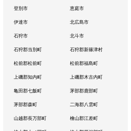
登別市
恵庭市
二十四軒４条
1,900万円
琴似(札幌市営)
徒歩
伊達市
北広島市
二十四軒４条
900万円
琴似(札幌市営)
徒歩
石狩市
北斗市
二十四軒４条
2,000万円
琴似(札幌市営)
徒歩
石狩郡当別町
石狩郡新篠津村
八軒１条西
2,400万円
琴似(ＪＲ)
徒歩
松前郡松前町
松前郡福島町
八軒２条西
3,700万円
琴似(ＪＲ)
徒歩
上磯郡知内町
上磯郡木古内町
八軒２条西
3,900万円
琴似(ＪＲ)
徒歩
亀田郡七飯町
茅部郡鹿部町
八軒２条東
1,500万円
琴似(ＪＲ)
徒歩
茅部郡森町
二海郡八雲町
八軒３条西
2,200万円
琴似(ＪＲ)
徒歩
山越郡長万部町
檜山郡江差町
八軒３条東
1,300万円
八軒
徒歩