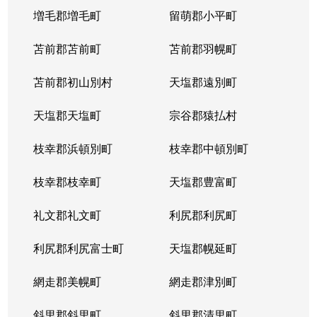
発寒９条
1,700万円
発寒
徒歩
増毛郡増毛町
留萌郡小平町
発寒９条
苫前郡苫前町
2,800万円
苫前郡羽幌町
発寒
徒歩
苫前郡初山別村
天塩郡遠別町
発寒９条
3,500万円
発寒
徒歩
天塩郡天塩町
宗谷郡猿払村
発寒９条
2,500万円
宮の沢
徒歩
枝幸郡浜頓別町
枝幸郡中頓別町
発寒９条
2,000万円
宮の沢
徒歩
枝幸郡枝幸町
天塩郡豊富町
発寒１１条
1,900万円
発寒
徒歩
礼文郡礼文町
利尻郡利尻町
発寒１１条
1,700万円
発寒中央
徒歩
利尻郡利尻富士町
天塩郡幌延町
発寒１５条
300万円
発寒中央
徒歩
網走郡美幌町
網走郡津別町
宮の沢１条
3,900万円
宮の沢
徒歩
斜里郡斜里町
斜里郡清里町