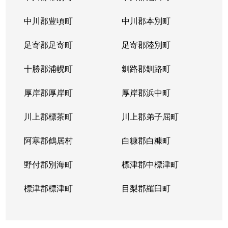
山の手５条
290万円
琴似(札幌市営)
徒歩
中川郡豊頃町
中川郡本別町
足寄郡足寄町
足寄郡陸別町
十勝郡浦幌町
釧路郡釧路町
厚岸郡厚岸町
厚岸郡浜中町
川上郡標茶町
川上郡弟子屈町
阿寒郡鶴居村
白糠郡白糠町
野付郡別海町
標津郡中標津町
標津郡標津町
目梨郡羅臼町