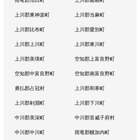
発寒６条
600万円
宮の沢
徒歩
上川郡東神楽町
上川郡当麻町
発寒６条
3,100万円
宮の沢
徒歩
上川郡比布町
上川郡愛別町
発寒７条
2,300万円
宮の沢
徒歩
上川郡上川町
上川郡東川町
発寒７条
2,500万円
宮の沢
徒歩
上川郡美瑛町
空知郡上富良野町
発寒８条
850万円
発寒中央
徒歩
空知郡中富良野町
空知郡南富良野町
発寒８条
2,000万円
発寒中央
徒歩
勇払郡占冠村
上川郡和寒町
発寒８条
2,700万円
宮の沢
徒歩
上川郡剣淵町
上川郡下川町
発寒８条
2,800万円
宮の沢
徒歩
中川郡美深町
中川郡音威子府村
発寒８条
2,500万円
宮の沢
徒歩
中川郡中川町
雨竜郡幌加内町