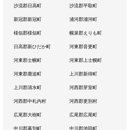
沙流郡日高町
沙流郡平取町
山の手２条
680万円
琴似(札幌市営)
徒歩
新冠郡新冠町
浦河郡浦河町
山の手２条
2,300万円
琴似(札幌市営)
徒歩
様似郡様似町
幌泉郡えりも町
山の手３条
2,600万円
琴似(札幌市営)
徒歩
日高郡新ひだか町
河東郡音更町
山の手３条
2,400万円
琴似(札幌市営)
徒歩
河東郡士幌町
河東郡上士幌町
山の手３条
2,700万円
琴似(札幌市営)
徒歩
河東郡鹿追町
上川郡新得町
山の手３条
3,100万円
琴似(札幌市営)
徒歩
上川郡清水町
河西郡芽室町
山の手４条
1,500万円
琴似(札幌市営)
徒歩
河西郡中札内村
河西郡更別村
山の手５条
290万円
琴似(札幌市営)
徒歩
広尾郡大樹町
広尾郡広尾町
山の手５条
420万円
琴似(札幌市営)
徒歩
中川郡幕別町
中川郡池田町