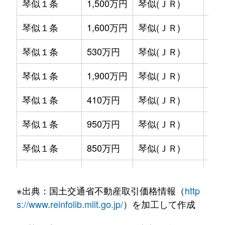
琴似１条
1,500万円
琴似(ＪＲ)
徒歩
琴似１条
1,600万円
琴似(ＪＲ)
徒歩
琴似１条
530万円
琴似(ＪＲ)
徒歩
琴似１条
1,900万円
琴似(ＪＲ)
徒歩
琴似１条
410万円
琴似(ＪＲ)
徒歩
琴似１条
950万円
琴似(ＪＲ)
徒歩
琴似１条
850万円
琴似(ＪＲ)
徒歩
琴似１条
2,800万円
琴似(ＪＲ)
徒歩
※出典：国土交通省不動産取引価格情報（
http
琴似１条
2,000万円
琴似(ＪＲ)
徒歩
s://www.reinfolib.mlit.go.jp/
）を加工して作成
琴似１条
580万円
琴似(ＪＲ)
徒歩