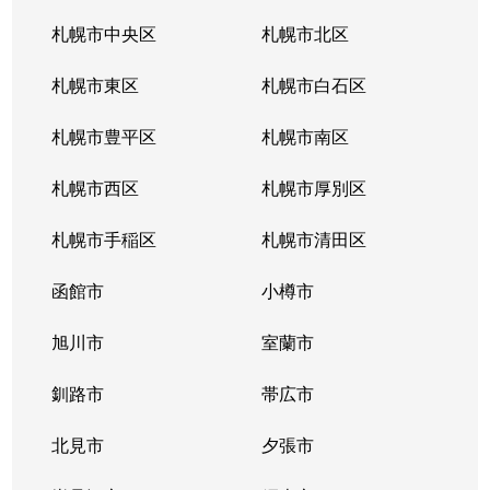
西町南
1,600万円
発寒南
徒歩
札幌市中央区
札幌市北区
西町南
900万円
発寒南
徒歩
札幌市東区
札幌市白石区
西町南
720万円
発寒南
徒歩
札幌市豊平区
札幌市南区
二十四軒１条
1,500万円
二十四軒
徒歩
札幌市西区
札幌市厚別区
二十四軒１条
3,300万円
二十四軒
徒歩
札幌市手稲区
札幌市清田区
二十四軒１条
1,200万円
二十四軒
徒歩
函館市
小樽市
二十四軒１条
2,600万円
二十四軒
徒歩
旭川市
室蘭市
二十四軒１条
780万円
二十四軒
徒歩
釧路市
帯広市
二十四軒２条
750万円
二十四軒
徒歩
北見市
夕張市