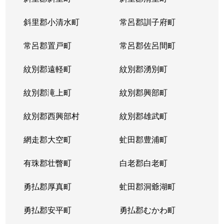
宮の沢１条
2,900万円
宮の沢
徒歩
斜里郡小清水町
常呂郡訓子府町
宮の沢２条
3,000万円
宮の沢
徒歩
常呂郡置戸町
常呂郡佐呂間町
宮の沢２条
2,500万円
宮の沢
徒歩
紋別郡遠軽町
紋別郡湧別町
宮の沢３条
1,000万円
宮の沢
徒歩
紋別郡滝上町
紋別郡興部町
宮の沢４条
1,600万円
宮の沢
徒歩
紋別郡西興部村
紋別郡雄武町
宮の沢４条
2,000万円
宮の沢
徒歩
網走郡大空町
虻田郡豊浦町
宮の沢４条
2,000万円
宮の沢
徒歩
有珠郡壮瞥町
白老郡白老町
山の手１条
2,800万円
琴似(札幌市営)
徒歩
勇払郡厚真町
虻田郡洞爺湖町
山の手１条
1,500万円
西28丁目
徒歩
勇払郡安平町
勇払郡むかわ町
山の手１条
2,000万円
西28丁目
徒歩