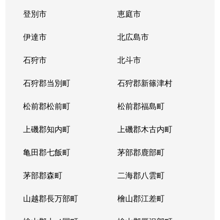
登別市
恵庭市
二十四軒４条
1,900万円
琴似(札幌市営)
徒歩
伊達市
北広島市
二十四軒４条
900万円
琴似(札幌市営)
徒歩
石狩市
北斗市
二十四軒４条
2,000万円
琴似(札幌市営)
徒歩
石狩郡当別町
石狩郡新篠津村
八軒１条西
2,400万円
琴似(ＪＲ)
徒歩
松前郡松前町
松前郡福島町
八軒２条西
3,700万円
琴似(ＪＲ)
徒歩
上磯郡知内町
上磯郡木古内町
八軒２条西
3,900万円
琴似(ＪＲ)
徒歩
亀田郡七飯町
茅部郡鹿部町
八軒２条東
1,500万円
琴似(ＪＲ)
徒歩
茅部郡森町
二海郡八雲町
八軒３条西
2,200万円
琴似(ＪＲ)
徒歩
山越郡長万部町
檜山郡江差町
八軒３条東
1,300万円
八軒
徒歩