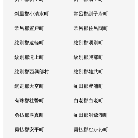
宮の沢１条
2,900万円
宮の沢
徒歩
斜里郡小清水町
常呂郡訓子府町
宮の沢２条
3,000万円
宮の沢
徒歩
常呂郡置戸町
常呂郡佐呂間町
宮の沢２条
2,500万円
宮の沢
徒歩
紋別郡遠軽町
紋別郡湧別町
宮の沢３条
1,000万円
宮の沢
徒歩
紋別郡滝上町
紋別郡興部町
宮の沢４条
1,600万円
宮の沢
徒歩
紋別郡西興部村
紋別郡雄武町
宮の沢４条
2,000万円
宮の沢
徒歩
網走郡大空町
虻田郡豊浦町
宮の沢４条
2,000万円
宮の沢
徒歩
有珠郡壮瞥町
白老郡白老町
山の手１条
2,800万円
琴似(札幌市営)
徒歩
勇払郡厚真町
虻田郡洞爺湖町
山の手１条
1,500万円
西28丁目
徒歩
勇払郡安平町
勇払郡むかわ町
山の手１条
2,000万円
西28丁目
徒歩