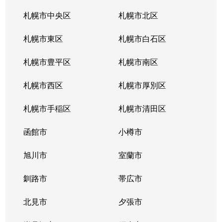
西町南
1,600万円
発寒南
徒歩
札幌市中央区
札幌市北区
西町南
900万円
発寒南
徒歩
札幌市東区
札幌市白石区
西町南
720万円
発寒南
徒歩
札幌市豊平区
札幌市南区
二十四軒１条
1,500万円
二十四軒
徒歩
札幌市西区
札幌市厚別区
二十四軒１条
3,300万円
二十四軒
徒歩
札幌市手稲区
札幌市清田区
二十四軒１条
1,200万円
二十四軒
徒歩
函館市
小樽市
二十四軒１条
2,600万円
二十四軒
徒歩
旭川市
室蘭市
二十四軒１条
780万円
二十四軒
徒歩
釧路市
帯広市
二十四軒２条
750万円
二十四軒
徒歩
北見市
夕張市