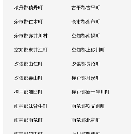
八軒７条西
3,100万円
八軒
徒歩
積丹郡積丹町
古平郡古平町
八軒８条東
200万円
八軒
徒歩
余市郡仁木町
余市郡余市町
発寒４条
220万円
発寒南
徒歩
余市郡赤井川村
空知郡南幌町
発寒５条
980万円
発寒南
徒歩
空知郡奈井江町
空知郡上砂川町
発寒５条
710万円
発寒南
徒歩
夕張郡由仁町
夕張郡長沼町
発寒５条
4,000万円
宮の沢
徒歩
夕張郡栗山町
樺戸郡月形町
発寒５条
3,300万円
宮の沢
徒歩
樺戸郡浦臼町
樺戸郡新十津川町
発寒６条
1,200万円
発寒
徒歩
雨竜郡妹背牛町
雨竜郡秩父別町
発寒６条
1,600万円
発寒中央
徒歩
雨竜郡雨竜町
雨竜郡北竜町
発寒６条
1,700万円
発寒中央
徒歩
雨竜郡沼田町
上川郡鷹栖町