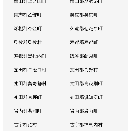
檜山郡上ノ国町
檜山郡厚沢部町
八軒４条西
1,800万円
琴似(ＪＲ)
徒歩
爾志郡乙部町
奥尻郡奥尻町
八軒５条西
1,400万円
琴似(ＪＲ)
徒歩
瀬棚郡今金町
久遠郡せたな町
八軒５条西
850万円
発寒中央
徒歩
島牧郡島牧村
寿都郡寿都町
八軒５条西
1,100万円
発寒中央
徒歩
寿都郡黒松内町
磯谷郡蘭越町
八軒５条東
800万円
八軒
徒歩
虻田郡ニセコ町
虻田郡真狩村
八軒５条東
2,400万円
八軒
徒歩
虻田郡留寿都村
虻田郡喜茂別町
八軒５条東
2,800万円
八軒
徒歩
虻田郡京極町
虻田郡倶知安町
八軒６条西
750万円
八軒
徒歩
岩内郡共和町
岩内郡岩内町
八軒７条西
1,600万円
琴似(ＪＲ)
徒歩
古宇郡泊村
古宇郡神恵内村