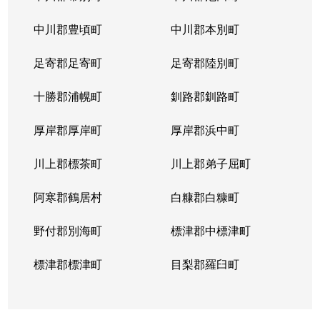
山の手５条
290万円
琴似(札幌市営)
徒歩
中川郡豊頃町
中川郡本別町
足寄郡足寄町
足寄郡陸別町
十勝郡浦幌町
釧路郡釧路町
厚岸郡厚岸町
厚岸郡浜中町
川上郡標茶町
川上郡弟子屈町
阿寒郡鶴居村
白糠郡白糠町
野付郡別海町
標津郡中標津町
標津郡標津町
目梨郡羅臼町