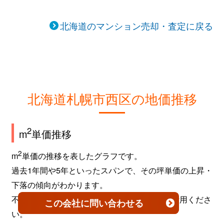
北海道のマンション売却・査定に戻る
北海道札幌市西区の地価推移
2
m
単価推移
2
m
単価の推移を表したグラフです。
過去1年間や5年といったスパンで、その坪単価の上昇・
下落の傾向がわかります。
不動産を売買するタイミングなどの参考にご活用くださ
この会社
に問い合わせる
い。