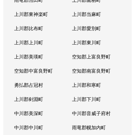
発寒６条
600万円
宮の沢
徒歩
上川郡東神楽町
上川郡当麻町
発寒６条
3,100万円
宮の沢
徒歩
上川郡比布町
上川郡愛別町
発寒７条
2,300万円
宮の沢
徒歩
上川郡上川町
上川郡東川町
発寒７条
2,500万円
宮の沢
徒歩
上川郡美瑛町
空知郡上富良野町
発寒８条
850万円
発寒中央
徒歩
空知郡中富良野町
空知郡南富良野町
発寒８条
2,000万円
発寒中央
徒歩
勇払郡占冠村
上川郡和寒町
発寒８条
2,700万円
宮の沢
徒歩
上川郡剣淵町
上川郡下川町
発寒８条
2,800万円
宮の沢
徒歩
中川郡美深町
中川郡音威子府村
発寒８条
2,500万円
宮の沢
徒歩
中川郡中川町
雨竜郡幌加内町