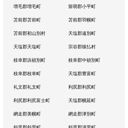
発寒９条
1,700万円
発寒
徒歩
増毛郡増毛町
留萌郡小平町
発寒９条
苫前郡苫前町
2,800万円
苫前郡羽幌町
発寒
徒歩
苫前郡初山別村
天塩郡遠別町
発寒９条
3,500万円
発寒
徒歩
天塩郡天塩町
宗谷郡猿払村
発寒９条
2,500万円
宮の沢
徒歩
枝幸郡浜頓別町
枝幸郡中頓別町
発寒９条
2,000万円
宮の沢
徒歩
枝幸郡枝幸町
天塩郡豊富町
発寒１１条
1,900万円
発寒
徒歩
礼文郡礼文町
利尻郡利尻町
発寒１１条
1,700万円
発寒中央
徒歩
利尻郡利尻富士町
天塩郡幌延町
発寒１５条
300万円
発寒中央
徒歩
網走郡美幌町
網走郡津別町
宮の沢１条
3,900万円
宮の沢
徒歩
斜里郡斜里町
斜里郡清里町