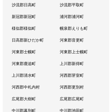
沙流郡日高町
沙流郡平取町
山の手２条
680万円
琴似(札幌市営)
徒歩
新冠郡新冠町
浦河郡浦河町
山の手２条
2,300万円
琴似(札幌市営)
徒歩
様似郡様似町
幌泉郡えりも町
山の手３条
2,600万円
琴似(札幌市営)
徒歩
日高郡新ひだか町
河東郡音更町
山の手３条
2,400万円
琴似(札幌市営)
徒歩
河東郡士幌町
河東郡上士幌町
山の手３条
2,700万円
琴似(札幌市営)
徒歩
河東郡鹿追町
上川郡新得町
山の手３条
3,100万円
琴似(札幌市営)
徒歩
上川郡清水町
河西郡芽室町
山の手４条
1,500万円
琴似(札幌市営)
徒歩
河西郡中札内村
河西郡更別村
山の手５条
290万円
琴似(札幌市営)
徒歩
広尾郡大樹町
広尾郡広尾町
山の手５条
420万円
琴似(札幌市営)
徒歩
中川郡幕別町
中川郡池田町