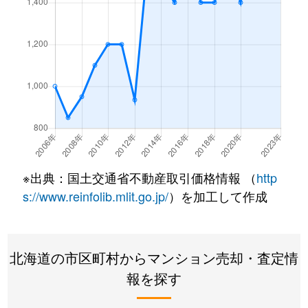
西野１条
2,200万円
発寒南
徒歩
西野１条
620万円
発寒南
徒歩
西野１条
2,000万円
発寒南
徒歩
西野１条
270万円
発寒南
徒歩
西野３条
1,300万円
発寒南
徒歩
※出典：国土交通省不動産取引価格情報 （
http
西野３条
1,300万円
宮の沢
徒歩
s://www.reinfolib.mlit.go.jp/
）を加工して作成
西町北
3,400万円
発寒南
徒歩
北海道の市区町村からマンション売却・査定情
西町北
2,000万円
発寒南
徒歩
報を探す
西町北
1,700万円
宮の沢
徒歩