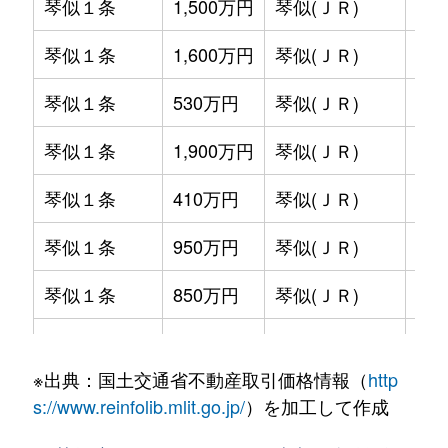
琴似１条
1,500万円
琴似(ＪＲ)
徒歩
琴似１条
1,600万円
琴似(ＪＲ)
徒歩
琴似１条
530万円
琴似(ＪＲ)
徒歩
琴似１条
1,900万円
琴似(ＪＲ)
徒歩
琴似１条
410万円
琴似(ＪＲ)
徒歩
琴似１条
950万円
琴似(ＪＲ)
徒歩
琴似１条
850万円
琴似(ＪＲ)
徒歩
琴似１条
2,800万円
琴似(ＪＲ)
徒歩
※出典：国土交通省不動産取引価格情報（
http
琴似１条
2,000万円
琴似(ＪＲ)
徒歩
s://www.reinfolib.mlit.go.jp/
）を加工して作成
琴似１条
580万円
琴似(ＪＲ)
徒歩