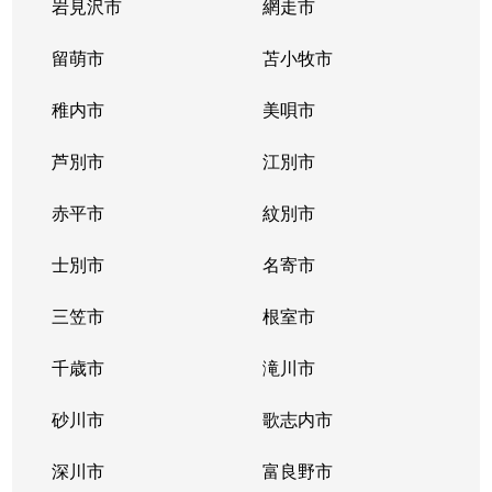
二十四軒２条
700万円
二十四軒
徒歩
岩見沢市
網走市
二十四軒２条
留萌市
1,400万円
苫小牧市
二十四軒
徒歩
稚内市
美唄市
二十四軒２条
3,700万円
二十四軒
徒歩
芦別市
江別市
二十四軒２条
880万円
二十四軒
徒歩
赤平市
紋別市
二十四軒３条
1,300万円
琴似(札幌市営)
徒歩
士別市
名寄市
二十四軒３条
1,700万円
二十四軒
徒歩
三笠市
根室市
二十四軒３条
2,800万円
二十四軒
徒歩
千歳市
滝川市
二十四軒３条
1,900万円
二十四軒
徒歩
砂川市
歌志内市
二十四軒４条
1,200万円
琴似(札幌市営)
徒歩
深川市
富良野市
二十四軒４条
600万円
琴似(札幌市営)
徒歩