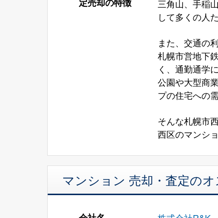
定売却の特徴
三角山、手稲
して多くの人
また、交通の
札幌市営地下鉄
く、通勤通学
公園や大型商
プの住宅への
そんな札幌市
西区のマンショ
マンション 売却・査定の
会社名
株式会社R&K