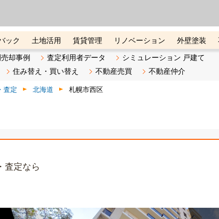
ーズ株式会社（東証グロース上
初めての方へ
ビスです 証券コード：4445
バック
土地活用
賃貸管理
リノベーション
外壁塗装
ライン講座
リビンマガジンBiz
不動産売却ご相談デスク
別売却事例
査定利用者データ
シミュレーション 戸建て
住み替え・買い替え
不動産売買
不動産仲介
・査定
北海道
札幌市西区
・査定なら