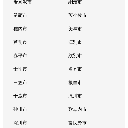
二十四軒２条
700万円
二十四軒
徒歩
岩見沢市
網走市
二十四軒２条
留萌市
1,400万円
苫小牧市
二十四軒
徒歩
稚内市
美唄市
二十四軒２条
3,700万円
二十四軒
徒歩
芦別市
江別市
二十四軒２条
880万円
二十四軒
徒歩
赤平市
紋別市
二十四軒３条
1,300万円
琴似(札幌市営)
徒歩
士別市
名寄市
二十四軒３条
1,700万円
二十四軒
徒歩
三笠市
根室市
二十四軒３条
2,800万円
二十四軒
徒歩
千歳市
滝川市
二十四軒３条
1,900万円
二十四軒
徒歩
砂川市
歌志内市
二十四軒４条
1,200万円
琴似(札幌市営)
徒歩
深川市
富良野市
二十四軒４条
600万円
琴似(札幌市営)
徒歩