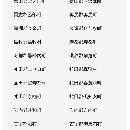
檜山郡上ノ国町
檜山郡厚沢部町
八軒４条西
1,800万円
琴似(ＪＲ)
徒歩
爾志郡乙部町
奥尻郡奥尻町
八軒５条西
1,400万円
琴似(ＪＲ)
徒歩
瀬棚郡今金町
久遠郡せたな町
八軒５条西
850万円
発寒中央
徒歩
島牧郡島牧村
寿都郡寿都町
八軒５条西
1,100万円
発寒中央
徒歩
寿都郡黒松内町
磯谷郡蘭越町
八軒５条東
800万円
八軒
徒歩
虻田郡ニセコ町
虻田郡真狩村
八軒５条東
2,400万円
八軒
徒歩
虻田郡留寿都村
虻田郡喜茂別町
八軒５条東
2,800万円
八軒
徒歩
虻田郡京極町
虻田郡倶知安町
八軒６条西
750万円
八軒
徒歩
岩内郡共和町
岩内郡岩内町
八軒７条西
1,600万円
琴似(ＪＲ)
徒歩
古宇郡泊村
古宇郡神恵内村