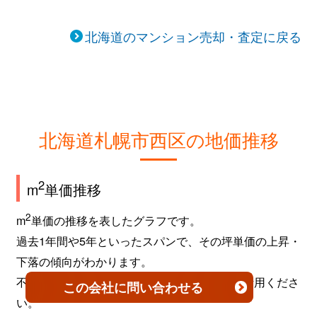
北海道のマンション売却・査定に戻る
北海道札幌市西区の地価推移
2
m
単価推移
2
m
単価の推移を表したグラフです。
過去1年間や5年といったスパンで、その坪単価の上昇・
下落の傾向がわかります。
不動産を売買するタイミングなどの参考にご活用くださ
この会社
に問い合わせる
い。