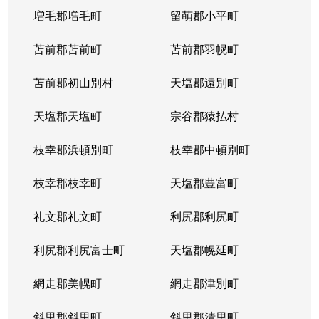
発寒９条
1,700万円
発寒
徒歩
増毛郡増毛町
留萌郡小平町
発寒９条
苫前郡苫前町
2,800万円
苫前郡羽幌町
発寒
徒歩
苫前郡初山別村
天塩郡遠別町
発寒９条
3,500万円
発寒
徒歩
天塩郡天塩町
宗谷郡猿払村
発寒９条
2,500万円
宮の沢
徒歩
枝幸郡浜頓別町
枝幸郡中頓別町
発寒９条
2,000万円
宮の沢
徒歩
枝幸郡枝幸町
天塩郡豊富町
発寒１１条
1,900万円
発寒
徒歩
礼文郡礼文町
利尻郡利尻町
発寒１１条
1,700万円
発寒中央
徒歩
利尻郡利尻富士町
天塩郡幌延町
発寒１５条
300万円
発寒中央
徒歩
網走郡美幌町
網走郡津別町
宮の沢１条
3,900万円
宮の沢
徒歩
斜里郡斜里町
斜里郡清里町