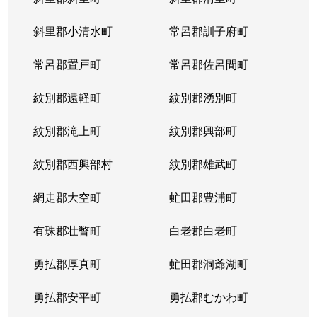
宮の沢１条
2,900万円
宮の沢
徒歩
斜里郡小清水町
常呂郡訓子府町
宮の沢２条
3,000万円
宮の沢
徒歩
常呂郡置戸町
常呂郡佐呂間町
宮の沢２条
2,500万円
宮の沢
徒歩
紋別郡遠軽町
紋別郡湧別町
宮の沢３条
1,000万円
宮の沢
徒歩
紋別郡滝上町
紋別郡興部町
宮の沢４条
1,600万円
宮の沢
徒歩
紋別郡西興部村
紋別郡雄武町
宮の沢４条
2,000万円
宮の沢
徒歩
網走郡大空町
虻田郡豊浦町
宮の沢４条
2,000万円
宮の沢
徒歩
有珠郡壮瞥町
白老郡白老町
山の手１条
2,800万円
琴似(札幌市営)
徒歩
勇払郡厚真町
虻田郡洞爺湖町
山の手１条
1,500万円
西28丁目
徒歩
勇払郡安平町
勇払郡むかわ町
山の手１条
2,000万円
西28丁目
徒歩