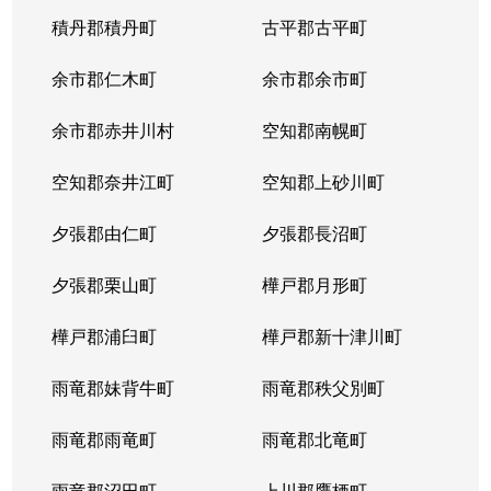
八軒７条西
3,100万円
八軒
徒歩
積丹郡積丹町
古平郡古平町
八軒８条東
200万円
八軒
徒歩
余市郡仁木町
余市郡余市町
発寒４条
220万円
発寒南
徒歩
余市郡赤井川村
空知郡南幌町
発寒５条
980万円
発寒南
徒歩
空知郡奈井江町
空知郡上砂川町
発寒５条
710万円
発寒南
徒歩
夕張郡由仁町
夕張郡長沼町
発寒５条
4,000万円
宮の沢
徒歩
夕張郡栗山町
樺戸郡月形町
発寒５条
3,300万円
宮の沢
徒歩
樺戸郡浦臼町
樺戸郡新十津川町
発寒６条
1,200万円
発寒
徒歩
雨竜郡妹背牛町
雨竜郡秩父別町
発寒６条
1,600万円
発寒中央
徒歩
雨竜郡雨竜町
雨竜郡北竜町
発寒６条
1,700万円
発寒中央
徒歩
雨竜郡沼田町
上川郡鷹栖町