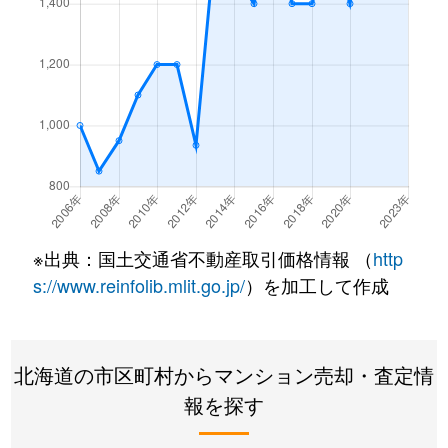
西野１条
2,200万円
発寒南
徒歩
西野１条
620万円
発寒南
徒歩
西野１条
2,000万円
発寒南
徒歩
西野１条
270万円
発寒南
徒歩
西野３条
1,300万円
発寒南
徒歩
※出典：国土交通省不動産取引価格情報 （
http
西野３条
1,300万円
宮の沢
徒歩
s://www.reinfolib.mlit.go.jp/
）を加工して作成
西町北
3,400万円
発寒南
徒歩
北海道の市区町村からマンション売却・査定情
西町北
2,000万円
発寒南
徒歩
報を探す
西町北
1,700万円
宮の沢
徒歩