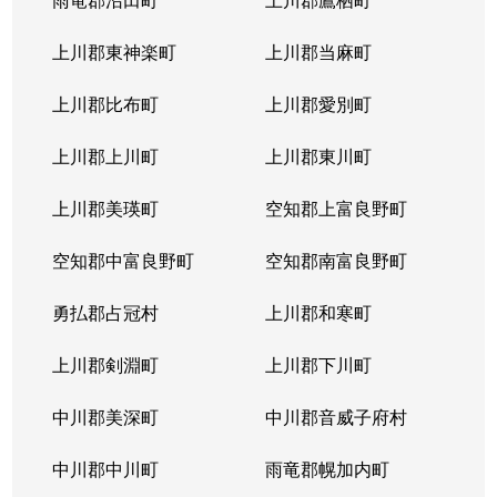
発寒６条
600万円
宮の沢
徒歩
上川郡東神楽町
上川郡当麻町
発寒６条
3,100万円
宮の沢
徒歩
上川郡比布町
上川郡愛別町
発寒７条
2,300万円
宮の沢
徒歩
上川郡上川町
上川郡東川町
発寒７条
2,500万円
宮の沢
徒歩
上川郡美瑛町
空知郡上富良野町
発寒８条
850万円
発寒中央
徒歩
空知郡中富良野町
空知郡南富良野町
発寒８条
2,000万円
発寒中央
徒歩
勇払郡占冠村
上川郡和寒町
発寒８条
2,700万円
宮の沢
徒歩
上川郡剣淵町
上川郡下川町
発寒８条
2,800万円
宮の沢
徒歩
中川郡美深町
中川郡音威子府村
発寒８条
2,500万円
宮の沢
徒歩
中川郡中川町
雨竜郡幌加内町