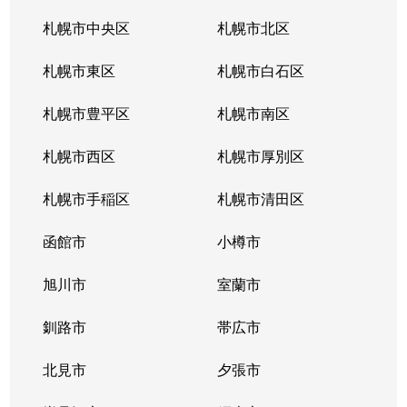
西町南
1,600万円
発寒南
徒歩
札幌市中央区
札幌市北区
西町南
900万円
発寒南
徒歩
札幌市東区
札幌市白石区
西町南
720万円
発寒南
徒歩
札幌市豊平区
札幌市南区
二十四軒１条
1,500万円
二十四軒
徒歩
札幌市西区
札幌市厚別区
二十四軒１条
3,300万円
二十四軒
徒歩
札幌市手稲区
札幌市清田区
二十四軒１条
1,200万円
二十四軒
徒歩
函館市
小樽市
二十四軒１条
2,600万円
二十四軒
徒歩
旭川市
室蘭市
二十四軒１条
780万円
二十四軒
徒歩
釧路市
帯広市
二十四軒２条
750万円
二十四軒
徒歩
北見市
夕張市