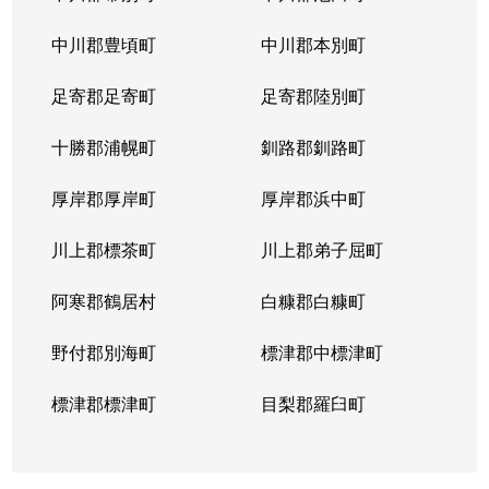
山の手５条
290万円
琴似(札幌市営)
徒歩
中川郡豊頃町
中川郡本別町
足寄郡足寄町
足寄郡陸別町
十勝郡浦幌町
釧路郡釧路町
厚岸郡厚岸町
厚岸郡浜中町
川上郡標茶町
川上郡弟子屈町
阿寒郡鶴居村
白糠郡白糠町
野付郡別海町
標津郡中標津町
標津郡標津町
目梨郡羅臼町