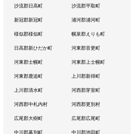
沙流郡日高町
沙流郡平取町
山の手２条
680万円
琴似(札幌市営)
徒歩
新冠郡新冠町
浦河郡浦河町
山の手２条
2,300万円
琴似(札幌市営)
徒歩
様似郡様似町
幌泉郡えりも町
山の手３条
2,600万円
琴似(札幌市営)
徒歩
日高郡新ひだか町
河東郡音更町
山の手３条
2,400万円
琴似(札幌市営)
徒歩
河東郡士幌町
河東郡上士幌町
山の手３条
2,700万円
琴似(札幌市営)
徒歩
河東郡鹿追町
上川郡新得町
山の手３条
3,100万円
琴似(札幌市営)
徒歩
上川郡清水町
河西郡芽室町
山の手４条
1,500万円
琴似(札幌市営)
徒歩
河西郡中札内村
河西郡更別村
山の手５条
290万円
琴似(札幌市営)
徒歩
広尾郡大樹町
広尾郡広尾町
山の手５条
420万円
琴似(札幌市営)
徒歩
中川郡幕別町
中川郡池田町