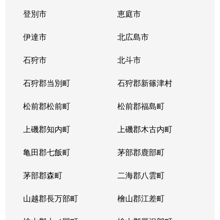
登別市
恵庭市
二十四軒４条
1,900万円
琴似(札幌市営)
徒歩
伊達市
北広島市
二十四軒４条
900万円
琴似(札幌市営)
徒歩
石狩市
北斗市
二十四軒４条
2,000万円
琴似(札幌市営)
徒歩
石狩郡当別町
石狩郡新篠津村
八軒１条西
2,400万円
琴似(ＪＲ)
徒歩
松前郡松前町
松前郡福島町
八軒２条西
3,700万円
琴似(ＪＲ)
徒歩
上磯郡知内町
上磯郡木古内町
八軒２条西
3,900万円
琴似(ＪＲ)
徒歩
亀田郡七飯町
茅部郡鹿部町
八軒２条東
1,500万円
琴似(ＪＲ)
徒歩
茅部郡森町
二海郡八雲町
八軒３条西
2,200万円
琴似(ＪＲ)
徒歩
山越郡長万部町
檜山郡江差町
八軒３条東
1,300万円
八軒
徒歩