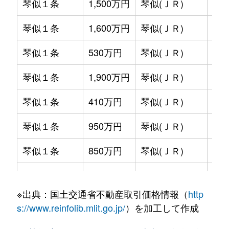
琴似１条
1,500万円
琴似(ＪＲ)
徒歩
琴似１条
1,600万円
琴似(ＪＲ)
徒歩
琴似１条
530万円
琴似(ＪＲ)
徒歩
琴似１条
1,900万円
琴似(ＪＲ)
徒歩
琴似１条
410万円
琴似(ＪＲ)
徒歩
琴似１条
950万円
琴似(ＪＲ)
徒歩
琴似１条
850万円
琴似(ＪＲ)
徒歩
琴似１条
2,800万円
琴似(ＪＲ)
徒歩
※出典：国土交通省不動産取引価格情報（
http
琴似１条
2,000万円
琴似(ＪＲ)
徒歩
s://www.reinfolib.mlit.go.jp/
）を加工して作成
琴似１条
580万円
琴似(ＪＲ)
徒歩