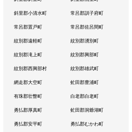
宮の沢１条
2,900万円
宮の沢
徒歩
斜里郡小清水町
常呂郡訓子府町
宮の沢２条
3,000万円
宮の沢
徒歩
常呂郡置戸町
常呂郡佐呂間町
宮の沢２条
2,500万円
宮の沢
徒歩
紋別郡遠軽町
紋別郡湧別町
宮の沢３条
1,000万円
宮の沢
徒歩
紋別郡滝上町
紋別郡興部町
宮の沢４条
1,600万円
宮の沢
徒歩
紋別郡西興部村
紋別郡雄武町
宮の沢４条
2,000万円
宮の沢
徒歩
網走郡大空町
虻田郡豊浦町
宮の沢４条
2,000万円
宮の沢
徒歩
有珠郡壮瞥町
白老郡白老町
山の手１条
2,800万円
琴似(札幌市営)
徒歩
勇払郡厚真町
虻田郡洞爺湖町
山の手１条
1,500万円
西28丁目
徒歩
勇払郡安平町
勇払郡むかわ町
山の手１条
2,000万円
西28丁目
徒歩