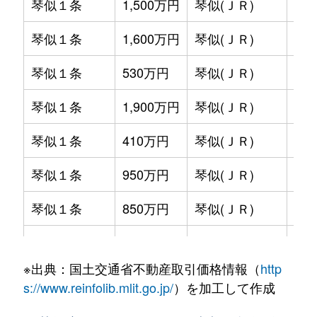
琴似１条
1,500万円
琴似(ＪＲ)
徒歩
琴似１条
1,600万円
琴似(ＪＲ)
徒歩
琴似１条
530万円
琴似(ＪＲ)
徒歩
琴似１条
1,900万円
琴似(ＪＲ)
徒歩
琴似１条
410万円
琴似(ＪＲ)
徒歩
琴似１条
950万円
琴似(ＪＲ)
徒歩
琴似１条
850万円
琴似(ＪＲ)
徒歩
琴似１条
2,800万円
琴似(ＪＲ)
徒歩
※出典：国土交通省不動産取引価格情報（
http
琴似１条
2,000万円
琴似(ＪＲ)
徒歩
s://www.reinfolib.mlit.go.jp/
）を加工して作成
琴似１条
580万円
琴似(ＪＲ)
徒歩