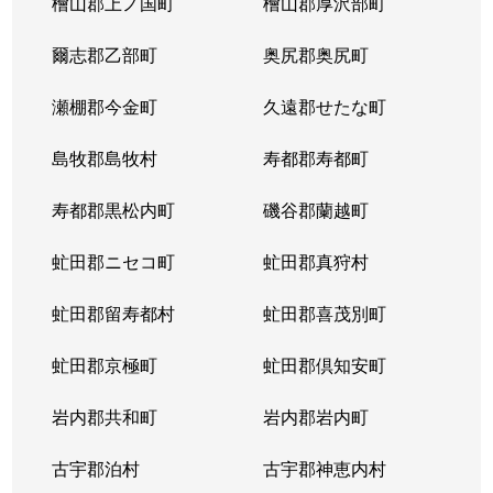
檜山郡上ノ国町
檜山郡厚沢部町
八軒４条西
1,800万円
琴似(ＪＲ)
徒歩
爾志郡乙部町
奥尻郡奥尻町
八軒５条西
1,400万円
琴似(ＪＲ)
徒歩
瀬棚郡今金町
久遠郡せたな町
八軒５条西
850万円
発寒中央
徒歩
島牧郡島牧村
寿都郡寿都町
八軒５条西
1,100万円
発寒中央
徒歩
寿都郡黒松内町
磯谷郡蘭越町
八軒５条東
800万円
八軒
徒歩
虻田郡ニセコ町
虻田郡真狩村
八軒５条東
2,400万円
八軒
徒歩
虻田郡留寿都村
虻田郡喜茂別町
八軒５条東
2,800万円
八軒
徒歩
虻田郡京極町
虻田郡倶知安町
八軒６条西
750万円
八軒
徒歩
岩内郡共和町
岩内郡岩内町
八軒７条西
1,600万円
琴似(ＪＲ)
徒歩
古宇郡泊村
古宇郡神恵内村