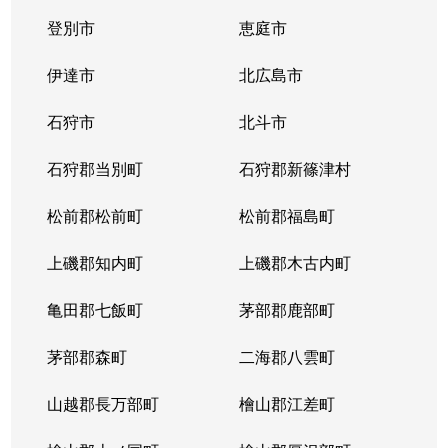
登別市
恵庭市
二十四軒４条
1,900万円
琴似(札幌市営)
徒歩
伊達市
北広島市
二十四軒４条
900万円
琴似(札幌市営)
徒歩
石狩市
北斗市
二十四軒４条
2,000万円
琴似(札幌市営)
徒歩
石狩郡当別町
石狩郡新篠津村
八軒１条西
2,400万円
琴似(ＪＲ)
徒歩
松前郡松前町
松前郡福島町
八軒２条西
3,700万円
琴似(ＪＲ)
徒歩
上磯郡知内町
上磯郡木古内町
八軒２条西
3,900万円
琴似(ＪＲ)
徒歩
亀田郡七飯町
茅部郡鹿部町
八軒２条東
1,500万円
琴似(ＪＲ)
徒歩
茅部郡森町
二海郡八雲町
八軒３条西
2,200万円
琴似(ＪＲ)
徒歩
山越郡長万部町
檜山郡江差町
八軒３条東
1,300万円
八軒
徒歩