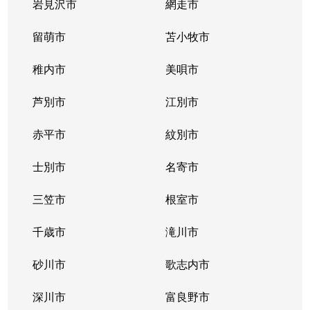
二十四軒２条
700万円
二十四軒
徒歩
岩見沢市
網走市
二十四軒２条
留萌市
1,400万円
苫小牧市
二十四軒
徒歩
稚内市
美唄市
二十四軒２条
3,700万円
二十四軒
徒歩
芦別市
江別市
二十四軒２条
880万円
二十四軒
徒歩
赤平市
紋別市
二十四軒３条
1,300万円
琴似(札幌市営)
徒歩
士別市
名寄市
二十四軒３条
1,700万円
二十四軒
徒歩
三笠市
根室市
二十四軒３条
2,800万円
二十四軒
徒歩
千歳市
滝川市
二十四軒３条
1,900万円
二十四軒
徒歩
砂川市
歌志内市
二十四軒４条
1,200万円
琴似(札幌市営)
徒歩
深川市
富良野市
二十四軒４条
600万円
琴似(札幌市営)
徒歩