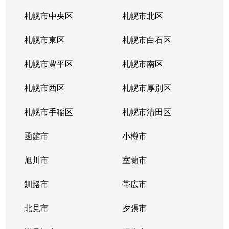
西町南
1,600万円
発寒南
徒歩
札幌市中央区
札幌市北区
西町南
900万円
発寒南
徒歩
札幌市東区
札幌市白石区
西町南
720万円
発寒南
徒歩
札幌市豊平区
札幌市南区
二十四軒１条
1,500万円
二十四軒
徒歩
札幌市西区
札幌市厚別区
二十四軒１条
3,300万円
二十四軒
徒歩
札幌市手稲区
札幌市清田区
二十四軒１条
1,200万円
二十四軒
徒歩
函館市
小樽市
二十四軒１条
2,600万円
二十四軒
徒歩
旭川市
室蘭市
二十四軒１条
780万円
二十四軒
徒歩
釧路市
帯広市
二十四軒２条
750万円
二十四軒
徒歩
北見市
夕張市