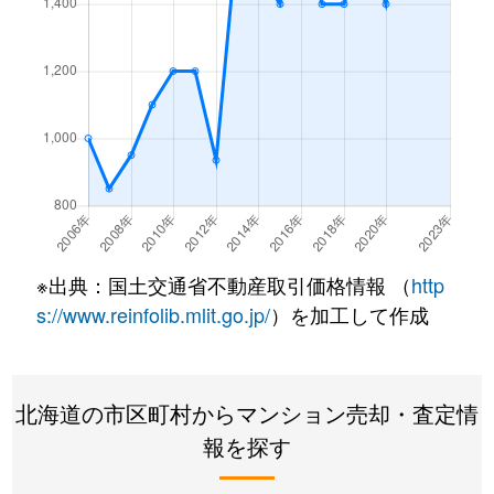
西野１条
2,200万円
発寒南
徒歩
西野１条
620万円
発寒南
徒歩
西野１条
2,000万円
発寒南
徒歩
西野１条
270万円
発寒南
徒歩
西野３条
1,300万円
発寒南
徒歩
※出典：国土交通省不動産取引価格情報 （
http
西野３条
1,300万円
宮の沢
徒歩
s://www.reinfolib.mlit.go.jp/
）を加工して作成
西町北
3,400万円
発寒南
徒歩
北海道の市区町村からマンション売却・査定情
西町北
2,000万円
発寒南
徒歩
報を探す
西町北
1,700万円
宮の沢
徒歩