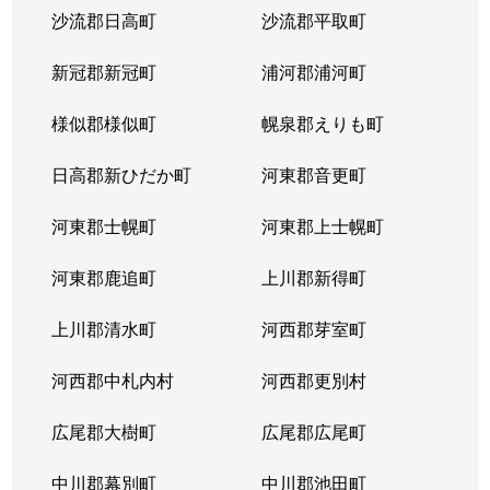
沙流郡日高町
沙流郡平取町
山の手２条
680万円
琴似(札幌市営)
徒歩
新冠郡新冠町
浦河郡浦河町
山の手２条
2,300万円
琴似(札幌市営)
徒歩
様似郡様似町
幌泉郡えりも町
山の手３条
2,600万円
琴似(札幌市営)
徒歩
日高郡新ひだか町
河東郡音更町
山の手３条
2,400万円
琴似(札幌市営)
徒歩
河東郡士幌町
河東郡上士幌町
山の手３条
2,700万円
琴似(札幌市営)
徒歩
河東郡鹿追町
上川郡新得町
山の手３条
3,100万円
琴似(札幌市営)
徒歩
上川郡清水町
河西郡芽室町
山の手４条
1,500万円
琴似(札幌市営)
徒歩
河西郡中札内村
河西郡更別村
山の手５条
290万円
琴似(札幌市営)
徒歩
広尾郡大樹町
広尾郡広尾町
山の手５条
420万円
琴似(札幌市営)
徒歩
中川郡幕別町
中川郡池田町