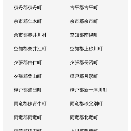
八軒７条西
3,100万円
八軒
徒歩
積丹郡積丹町
古平郡古平町
八軒８条東
200万円
八軒
徒歩
余市郡仁木町
余市郡余市町
発寒４条
220万円
発寒南
徒歩
余市郡赤井川村
空知郡南幌町
発寒５条
980万円
発寒南
徒歩
空知郡奈井江町
空知郡上砂川町
発寒５条
710万円
発寒南
徒歩
夕張郡由仁町
夕張郡長沼町
発寒５条
4,000万円
宮の沢
徒歩
夕張郡栗山町
樺戸郡月形町
発寒５条
3,300万円
宮の沢
徒歩
樺戸郡浦臼町
樺戸郡新十津川町
発寒６条
1,200万円
発寒
徒歩
雨竜郡妹背牛町
雨竜郡秩父別町
発寒６条
1,600万円
発寒中央
徒歩
雨竜郡雨竜町
雨竜郡北竜町
発寒６条
1,700万円
発寒中央
徒歩
雨竜郡沼田町
上川郡鷹栖町