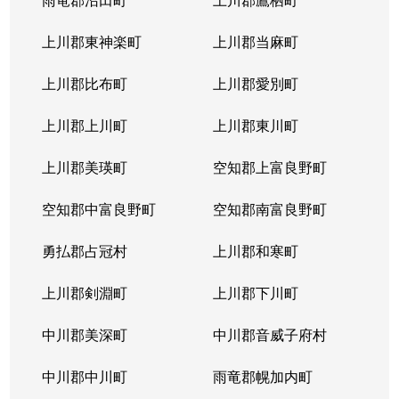
発寒６条
600万円
宮の沢
徒歩
上川郡東神楽町
上川郡当麻町
発寒６条
3,100万円
宮の沢
徒歩
上川郡比布町
上川郡愛別町
発寒７条
2,300万円
宮の沢
徒歩
上川郡上川町
上川郡東川町
発寒７条
2,500万円
宮の沢
徒歩
上川郡美瑛町
空知郡上富良野町
発寒８条
850万円
発寒中央
徒歩
空知郡中富良野町
空知郡南富良野町
発寒８条
2,000万円
発寒中央
徒歩
勇払郡占冠村
上川郡和寒町
発寒８条
2,700万円
宮の沢
徒歩
上川郡剣淵町
上川郡下川町
発寒８条
2,800万円
宮の沢
徒歩
中川郡美深町
中川郡音威子府村
発寒８条
2,500万円
宮の沢
徒歩
中川郡中川町
雨竜郡幌加内町