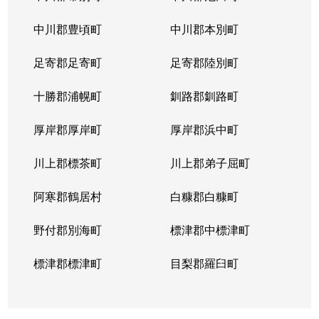
山の手５条
290万円
琴似(札幌市営)
徒歩
中川郡豊頃町
中川郡本別町
足寄郡足寄町
足寄郡陸別町
十勝郡浦幌町
釧路郡釧路町
厚岸郡厚岸町
厚岸郡浜中町
川上郡標茶町
川上郡弟子屈町
阿寒郡鶴居村
白糠郡白糠町
野付郡別海町
標津郡中標津町
標津郡標津町
目梨郡羅臼町