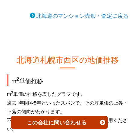
北海道のマンション売却・査定に戻る
北海道札幌市西区の地価推移
2
m
単価推移
2
m
単価の推移を表したグラフです。
過去1年間や5年といったスパンで、その坪単価の上昇・
下落の傾向がわかります。
不動産を売買するタイミングなどの参考にご活用くださ
この会社
に問い合わせる
い。