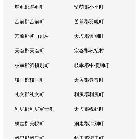
発寒９条
1,700万円
発寒
徒歩
増毛郡増毛町
留萌郡小平町
発寒９条
苫前郡苫前町
2,800万円
苫前郡羽幌町
発寒
徒歩
苫前郡初山別村
天塩郡遠別町
発寒９条
3,500万円
発寒
徒歩
天塩郡天塩町
宗谷郡猿払村
発寒９条
2,500万円
宮の沢
徒歩
枝幸郡浜頓別町
枝幸郡中頓別町
発寒９条
2,000万円
宮の沢
徒歩
枝幸郡枝幸町
天塩郡豊富町
発寒１１条
1,900万円
発寒
徒歩
礼文郡礼文町
利尻郡利尻町
発寒１１条
1,700万円
発寒中央
徒歩
利尻郡利尻富士町
天塩郡幌延町
発寒１５条
300万円
発寒中央
徒歩
網走郡美幌町
網走郡津別町
宮の沢１条
3,900万円
宮の沢
徒歩
斜里郡斜里町
斜里郡清里町