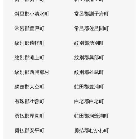
宮の沢１条
2,900万円
宮の沢
徒歩
斜里郡小清水町
常呂郡訓子府町
宮の沢２条
3,000万円
宮の沢
徒歩
常呂郡置戸町
常呂郡佐呂間町
宮の沢２条
2,500万円
宮の沢
徒歩
紋別郡遠軽町
紋別郡湧別町
宮の沢３条
1,000万円
宮の沢
徒歩
紋別郡滝上町
紋別郡興部町
宮の沢４条
1,600万円
宮の沢
徒歩
紋別郡西興部村
紋別郡雄武町
宮の沢４条
2,000万円
宮の沢
徒歩
網走郡大空町
虻田郡豊浦町
宮の沢４条
2,000万円
宮の沢
徒歩
有珠郡壮瞥町
白老郡白老町
山の手１条
2,800万円
琴似(札幌市営)
徒歩
勇払郡厚真町
虻田郡洞爺湖町
山の手１条
1,500万円
西28丁目
徒歩
勇払郡安平町
勇払郡むかわ町
山の手１条
2,000万円
西28丁目
徒歩