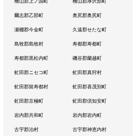
檜山郡上ノ国町
檜山郡厚沢部町
八軒４条西
1,800万円
琴似(ＪＲ)
徒歩
爾志郡乙部町
奥尻郡奥尻町
八軒５条西
1,400万円
琴似(ＪＲ)
徒歩
瀬棚郡今金町
久遠郡せたな町
八軒５条西
850万円
発寒中央
徒歩
島牧郡島牧村
寿都郡寿都町
八軒５条西
1,100万円
発寒中央
徒歩
寿都郡黒松内町
磯谷郡蘭越町
八軒５条東
800万円
八軒
徒歩
虻田郡ニセコ町
虻田郡真狩村
八軒５条東
2,400万円
八軒
徒歩
虻田郡留寿都村
虻田郡喜茂別町
八軒５条東
2,800万円
八軒
徒歩
虻田郡京極町
虻田郡倶知安町
八軒６条西
750万円
八軒
徒歩
岩内郡共和町
岩内郡岩内町
八軒７条西
1,600万円
琴似(ＪＲ)
徒歩
古宇郡泊村
古宇郡神恵内村