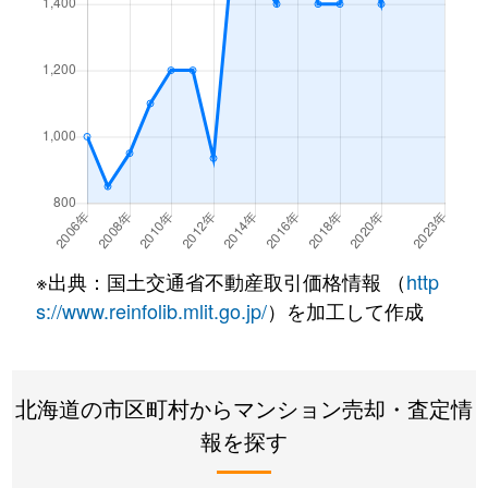
西野１条
2,200万円
発寒南
徒歩
西野１条
620万円
発寒南
徒歩
西野１条
2,000万円
発寒南
徒歩
西野１条
270万円
発寒南
徒歩
西野３条
1,300万円
発寒南
徒歩
※出典：国土交通省不動産取引価格情報 （
http
西野３条
1,300万円
宮の沢
徒歩
s://www.reinfolib.mlit.go.jp/
）を加工して作成
西町北
3,400万円
発寒南
徒歩
北海道の市区町村からマンション売却・査定情
西町北
2,000万円
発寒南
徒歩
報を探す
西町北
1,700万円
宮の沢
徒歩