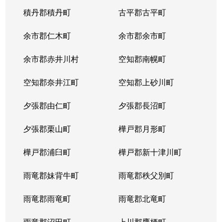
八軒７条西
3,100万円
八軒
徒歩
積丹郡積丹町
古平郡古平町
八軒８条東
200万円
八軒
徒歩
余市郡仁木町
余市郡余市町
発寒４条
220万円
発寒南
徒歩
余市郡赤井川村
空知郡南幌町
発寒５条
980万円
発寒南
徒歩
空知郡奈井江町
空知郡上砂川町
発寒５条
710万円
発寒南
徒歩
夕張郡由仁町
夕張郡長沼町
発寒５条
4,000万円
宮の沢
徒歩
夕張郡栗山町
樺戸郡月形町
発寒５条
3,300万円
宮の沢
徒歩
樺戸郡浦臼町
樺戸郡新十津川町
発寒６条
1,200万円
発寒
徒歩
雨竜郡妹背牛町
雨竜郡秩父別町
発寒６条
1,600万円
発寒中央
徒歩
雨竜郡雨竜町
雨竜郡北竜町
発寒６条
1,700万円
発寒中央
徒歩
雨竜郡沼田町
上川郡鷹栖町