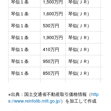
琴似１条
1,500万円
琴似(ＪＲ)
徒歩
琴似１条
1,600万円
琴似(ＪＲ)
徒歩
琴似１条
530万円
琴似(ＪＲ)
徒歩
琴似１条
1,900万円
琴似(ＪＲ)
徒歩
琴似１条
410万円
琴似(ＪＲ)
徒歩
琴似１条
950万円
琴似(ＪＲ)
徒歩
琴似１条
850万円
琴似(ＪＲ)
徒歩
琴似１条
2,800万円
琴似(ＪＲ)
徒歩
※出典：国土交通省不動産取引価格情報（
http
琴似１条
2,000万円
琴似(ＪＲ)
徒歩
s://www.reinfolib.mlit.go.jp/
）を加工して作成
琴似１条
580万円
琴似(ＪＲ)
徒歩