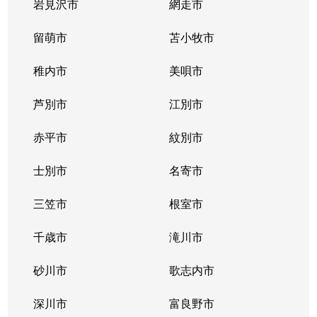
二十四軒２条
700万円
二十四軒
徒歩
岩見沢市
網走市
二十四軒２条
留萌市
1,400万円
苫小牧市
二十四軒
徒歩
稚内市
美唄市
二十四軒２条
3,700万円
二十四軒
徒歩
芦別市
江別市
二十四軒２条
880万円
二十四軒
徒歩
赤平市
紋別市
二十四軒３条
1,300万円
琴似(札幌市営)
徒歩
士別市
名寄市
二十四軒３条
1,700万円
二十四軒
徒歩
三笠市
根室市
二十四軒３条
2,800万円
二十四軒
徒歩
千歳市
滝川市
二十四軒３条
1,900万円
二十四軒
徒歩
砂川市
歌志内市
二十四軒４条
1,200万円
琴似(札幌市営)
徒歩
深川市
富良野市
二十四軒４条
600万円
琴似(札幌市営)
徒歩