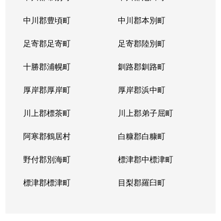
山の手５条
290万円
琴似(札幌市営)
徒歩
中川郡豊頃町
中川郡本別町
足寄郡足寄町
足寄郡陸別町
十勝郡浦幌町
釧路郡釧路町
厚岸郡厚岸町
厚岸郡浜中町
川上郡標茶町
川上郡弟子屈町
阿寒郡鶴居村
白糠郡白糠町
野付郡別海町
標津郡中標津町
標津郡標津町
目梨郡羅臼町