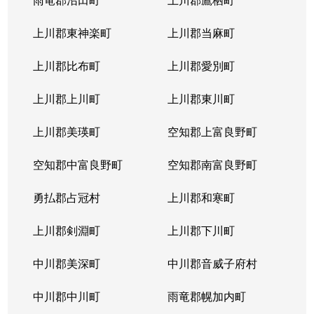
発寒６条
600万円
宮の沢
徒歩
上川郡東神楽町
上川郡当麻町
発寒６条
3,100万円
宮の沢
徒歩
上川郡比布町
上川郡愛別町
発寒７条
2,300万円
宮の沢
徒歩
上川郡上川町
上川郡東川町
発寒７条
2,500万円
宮の沢
徒歩
上川郡美瑛町
空知郡上富良野町
発寒８条
850万円
発寒中央
徒歩
空知郡中富良野町
空知郡南富良野町
発寒８条
2,000万円
発寒中央
徒歩
勇払郡占冠村
上川郡和寒町
発寒８条
2,700万円
宮の沢
徒歩
上川郡剣淵町
上川郡下川町
発寒８条
2,800万円
宮の沢
徒歩
中川郡美深町
中川郡音威子府村
発寒８条
2,500万円
宮の沢
徒歩
中川郡中川町
雨竜郡幌加内町