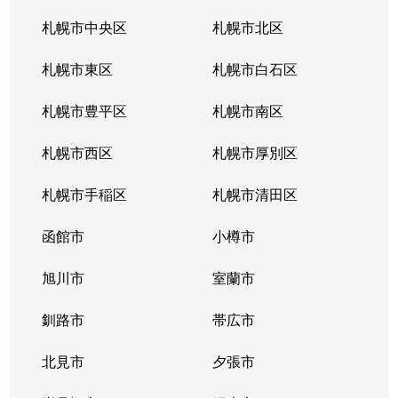
西町南
1,600万円
発寒南
徒歩
札幌市中央区
札幌市北区
西町南
900万円
発寒南
徒歩
札幌市東区
札幌市白石区
西町南
720万円
発寒南
徒歩
札幌市豊平区
札幌市南区
二十四軒１条
1,500万円
二十四軒
徒歩
札幌市西区
札幌市厚別区
二十四軒１条
3,300万円
二十四軒
徒歩
札幌市手稲区
札幌市清田区
二十四軒１条
1,200万円
二十四軒
徒歩
函館市
小樽市
二十四軒１条
2,600万円
二十四軒
徒歩
旭川市
室蘭市
二十四軒１条
780万円
二十四軒
徒歩
釧路市
帯広市
二十四軒２条
750万円
二十四軒
徒歩
北見市
夕張市