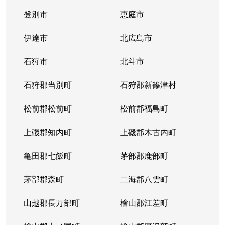
登別市
恵庭市
二十四軒４条
1,900万円
琴似(札幌市営)
徒歩
伊達市
北広島市
二十四軒４条
900万円
琴似(札幌市営)
徒歩
石狩市
北斗市
二十四軒４条
2,000万円
琴似(札幌市営)
徒歩
石狩郡当別町
石狩郡新篠津村
八軒１条西
2,400万円
琴似(ＪＲ)
徒歩
松前郡松前町
松前郡福島町
八軒２条西
3,700万円
琴似(ＪＲ)
徒歩
上磯郡知内町
上磯郡木古内町
八軒２条西
3,900万円
琴似(ＪＲ)
徒歩
亀田郡七飯町
茅部郡鹿部町
八軒２条東
1,500万円
琴似(ＪＲ)
徒歩
茅部郡森町
二海郡八雲町
八軒３条西
2,200万円
琴似(ＪＲ)
徒歩
山越郡長万部町
檜山郡江差町
八軒３条東
1,300万円
八軒
徒歩