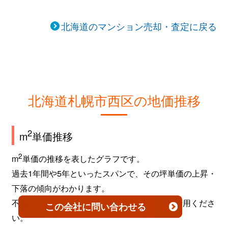
北海道のマンション売却・査定に戻る
北海道札幌市西区の地価推移
2
m
単価推移
2
m
単価の推移を表したグラフです。
過去1年間や5年といったスパンで、その坪単価の上昇・
下落の傾向がわかります。
不動産を売買するタイミングなどの参考にご活用くださ
この会社
に問い合わせる
い。