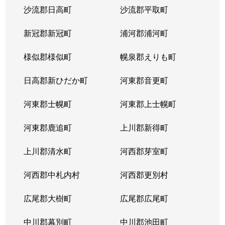
沙流郡日高町
沙流郡平取町
山の手２条
680万円
琴似(札幌市営)
徒歩
新冠郡新冠町
浦河郡浦河町
山の手２条
2,300万円
琴似(札幌市営)
徒歩
様似郡様似町
幌泉郡えりも町
山の手３条
2,600万円
琴似(札幌市営)
徒歩
日高郡新ひだか町
河東郡音更町
山の手３条
2,400万円
琴似(札幌市営)
徒歩
河東郡士幌町
河東郡上士幌町
山の手３条
2,700万円
琴似(札幌市営)
徒歩
河東郡鹿追町
上川郡新得町
山の手３条
3,100万円
琴似(札幌市営)
徒歩
上川郡清水町
河西郡芽室町
山の手４条
1,500万円
琴似(札幌市営)
徒歩
河西郡中札内村
河西郡更別村
山の手５条
290万円
琴似(札幌市営)
徒歩
広尾郡大樹町
広尾郡広尾町
山の手５条
420万円
琴似(札幌市営)
徒歩
中川郡幕別町
中川郡池田町