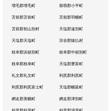
発寒９条
1,700万円
発寒
徒歩
増毛郡増毛町
留萌郡小平町
発寒９条
苫前郡苫前町
2,800万円
苫前郡羽幌町
発寒
徒歩
苫前郡初山別村
天塩郡遠別町
発寒９条
3,500万円
発寒
徒歩
天塩郡天塩町
宗谷郡猿払村
発寒９条
2,500万円
宮の沢
徒歩
枝幸郡浜頓別町
枝幸郡中頓別町
発寒９条
2,000万円
宮の沢
徒歩
枝幸郡枝幸町
天塩郡豊富町
発寒１１条
1,900万円
発寒
徒歩
礼文郡礼文町
利尻郡利尻町
発寒１１条
1,700万円
発寒中央
徒歩
利尻郡利尻富士町
天塩郡幌延町
発寒１５条
300万円
発寒中央
徒歩
網走郡美幌町
網走郡津別町
宮の沢１条
3,900万円
宮の沢
徒歩
斜里郡斜里町
斜里郡清里町