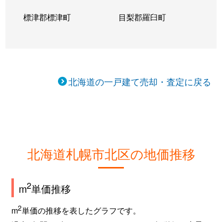
新琴似７条
3,600万円
麻生
徒
標津郡標津町
目梨郡羅臼町
新琴似７条
5,000万円
麻生
徒
新琴似８条
1,200万円
麻生
徒
新琴似８条
100万円
麻生
徒
北海道の一戸建て売却・査定に戻る
新琴似８条
2,300万円
麻生
徒
新琴似８条
6,200万円
麻生
徒
新琴似８条
1,300万円
麻生
徒
北海道札幌市北区の地価推移
新琴似８条
12,000万円
麻生
徒
2
m
単価推移
新琴似８条
15,000万円
麻生
徒
2
m
単価の推移を表したグラフです。
新琴似８条
1,500万円
麻生
徒