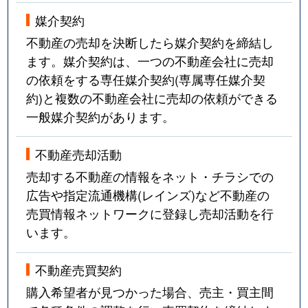
屯田９条
2,600万円
麻生
徒
媒介契約
不動産の売却を決断したら媒介契約を締結し
屯田１１条
3,600万円
麻生
徒
ます。媒介契約は、一つの不動産会社に売却
西茨戸３条
5,200万円
麻生
徒
の依頼をする専任媒介契約(専属専任媒介契
約)と複数の不動産会社に売却の依頼ができる
西茨戸３条
4,900万円
麻生
徒
一般媒介契約があります。
西茨戸３条
5,100万円
麻生
徒
不動産売却活動
東茨戸２条
2,900万円
麻生
徒
売却する不動産の情報をネット・チラシでの
広告や指定流通機構(レインズ)など不動産の
東茨戸２条
2,900万円
麻生
徒
売買情報ネットワークに登録し売却活動を行
います。
東茨戸２条
2,800万円
麻生
徒
不動産売買契約
東茨戸３条
2,900万円
麻生
徒
購入希望者が見つかった場合、売主・買主間
東茨戸３条
2,600万円
麻生
徒