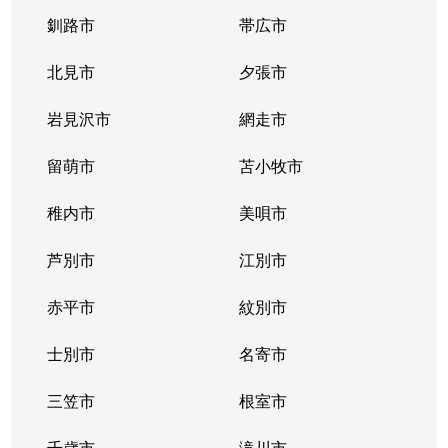
篠路１条
2,300万円
篠路
徒
釧路市
帯広市
篠路１条
970万円
篠路
徒
北見市
夕張市
篠路２条
3,400万円
篠路
徒
岩見沢市
網走市
篠路３条
2,500万円
篠路
徒
留萌市
苫小牧市
篠路３条
3,700万円
篠路
徒
稚内市
美唄市
篠路４条
4,300万円
篠路
徒
芦別市
江別市
篠路５条
1,500万円
篠路
徒
赤平市
紋別市
篠路５条
3,300万円
篠路
徒
士別市
名寄市
篠路６条
3,100万円
篠路
徒
三笠市
根室市
篠路６条
2,700万円
篠路
徒
千歳市
滝川市