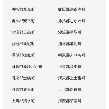
勇払郡厚真町
虻田郡洞爺湖町
新琴似３条
2,100万円
麻生
徒
勇払郡安平町
勇払郡むかわ町
新琴似４条
1,600万円
麻生
徒
沙流郡日高町
沙流郡平取町
新琴似４条
1,600万円
麻生
徒
新冠郡新冠町
浦河郡浦河町
新琴似５条
1,300万円
麻生
徒
様似郡様似町
幌泉郡えりも町
新琴似５条
3,700万円
麻生
徒
日高郡新ひだか町
河東郡音更町
新琴似５条
840万円
麻生
徒
河東郡士幌町
河東郡上士幌町
新琴似６条
1,100万円
麻生
徒
河東郡鹿追町
上川郡新得町
新琴似６条
4,900万円
麻生
徒
上川郡清水町
河西郡芽室町
新琴似６条
3,300万円
麻生
徒