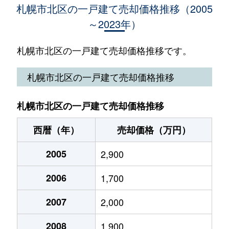
札幌市北区の一戸建て売却価格推移（2005
～2023年）
あいの里３条
2,800万円
あいの里公園
徒
あいの里３条
1,400万円
あいの里公園
徒
札幌市北区の一戸建て売却価格推移です。
あいの里３条
2,200万円
拓北
徒
札幌市北区の一戸建て売却価格推移
あいの里３条
2,100万円
拓北
徒
札幌市北区の一戸建て売却価格推移
あいの里４条
1,400万円
あいの里教育大
徒
西暦（年）
売却価格（万円）
麻生町
6,300万円
麻生
徒
2005
2,900
北１２条西
14,000万円
北12条
徒
2006
1,700
北１２条西
14,000万円
北12条
徒
2007
2,000
北１５条西
2,500万円
北18条
徒
2008
1,900