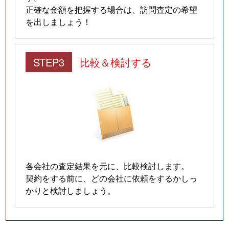
正確な金額を把握する場合は、訪問査定の希望
を出しましょう！
屯田４条
2,000万円
麻生
徒
屯田５条
5,100万円
麻生
徒
STEP3
比較＆検討する
屯田５条
4,000万円
麻生
徒
屯田５条
1,300万円
麻生
徒
屯田５条
4,700万円
麻生
徒
屯田５条
1,100万円
麻生
徒
各会社の査定結果を元に、比較検討します。
屯田５条
3,200万円
麻生
徒
契約をする前に、どの会社に依頼をするかしっ
かりと検討しましょう。
屯田５条
1,300万円
麻生
徒
屯田５条
4,400万円
麻生
徒