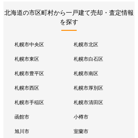
北３８条西
34,000万円
麻生
徒
北海道の市区町村から一戸建て売却・査定情報
を探す
北３８条西
15,000万円
麻生
徒
篠路１条
2,300万円
篠路
徒
札幌市中央区
札幌市北区
篠路１条
2,200万円
篠路
徒
札幌市東区
札幌市白石区
篠路１条
1,800万円
篠路
徒
札幌市豊平区
札幌市南区
篠路１条
3,200万円
篠路
徒
札幌市西区
札幌市厚別区
篠路１条
3,200万円
篠路
徒
札幌市手稲区
札幌市清田区
篠路１条
3,600万円
篠路
徒
函館市
小樽市
篠路１条
1,300万円
篠路
徒
旭川市
室蘭市