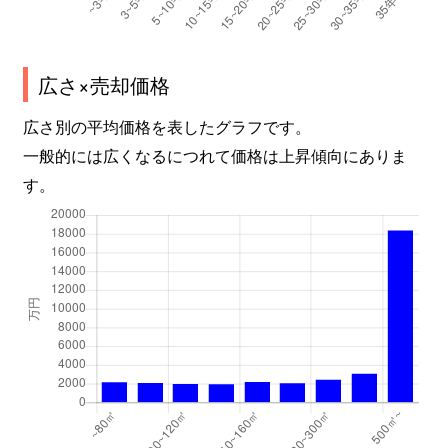
太平９条
1,700万円
百合が原
徒
広さ×売却価格
太平９条
500万円
百合が原
徒
広さ別の平均価格を表したグラフです。
太平１１条
3,600万円
太平
徒
一般的には広くなるにつれて価格は上昇傾向にありま
す。
太平１１条
3,500万円
百合が原
徒
太平１１条
2,300万円
百合が原
徒
拓北１条
940万円
拓北
徒
拓北２条
2,200万円
拓北
徒
拓北３条
2,200万円
拓北
徒
拓北３条
1,300万円
拓北
徒