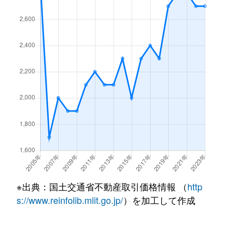
北２９条西
4,100万円
北34条
徒
北３０条西
3,000万円
北34条
徒
北３０条西
4,100万円
北34条
徒
北３１条西
4,000万円
北34条
徒
北３２条西
5,100万円
北34条
徒
北３３条西
3,800万円
北34条
徒
北３３条西
33,000万円
北34条
徒
※出典：国土交通省不動産取引価格情報 （
http
北３６条西
13,000万円
麻生
徒
s://www.reinfolib.mlit.go.jp/
）を加工して作成
北３６条西
4,000万円
麻生
徒