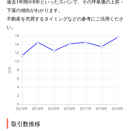
過去1年間や5年といったスパンで、その坪単価の上昇・
下落の傾向がわかります。
新琴似９条
3,700万円
麻生
徒
不動産を売買するタイミングなどの参考にご活用くださ
い。
新琴似９条
1,400万円
麻生
徒
新琴似９条
2,600万円
麻生
徒
新琴似１０条
750万円
麻生
徒
新琴似１０条
2,600万円
麻生
徒
新琴似１０条
700万円
麻生
徒
新琴似１１条
4,200万円
麻生
徒
新琴似１１条
5,900万円
麻生
徒
取引数推移
新琴似１１条
3,200万円
麻生
徒