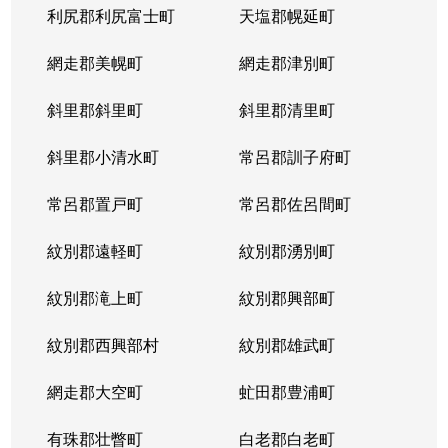
新琴似２条
4,000万円
麻生
徒
利尻郡利尻富士町
天塩郡幌延町
新琴似２条
3,800万円
麻生
徒
網走郡美幌町
網走郡津別町
新琴似２条
斜里郡斜里町
1,400万円
斜里郡清里町
麻生
徒
斜里郡小清水町
常呂郡訓子府町
新琴似２条
2,000万円
麻生
徒
常呂郡置戸町
常呂郡佐呂間町
新琴似２条
18,000万円
麻生
徒
紋別郡遠軽町
紋別郡湧別町
新琴似２条
3,000万円
麻生
徒
紋別郡滝上町
紋別郡興部町
新琴似３条
1,300万円
麻生
徒
紋別郡西興部村
紋別郡雄武町
新琴似３条
3,900万円
麻生
徒
網走郡大空町
虻田郡豊浦町
新琴似３条
2,400万円
麻生
徒
有珠郡壮瞥町
白老郡白老町
新琴似３条
4,800万円
麻生
徒