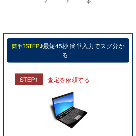
拓北３条
3,000万円
拓北
徒
拓北３条
2,300万円
拓北
徒
拓北３条
2,600万円
拓北
徒
最短45秒 簡単入力でスグ分か
簡単3STEP♪
拓北４条
3,000万円
拓北
徒
る！
拓北４条
970万円
拓北
徒
STEP1
査定を依頼する
拓北６条
3,600万円
拓北
徒
拓北６条
3,500万円
拓北
徒
拓北６条
3,300万円
拓北
徒
拓北７条
700万円
拓北
徒