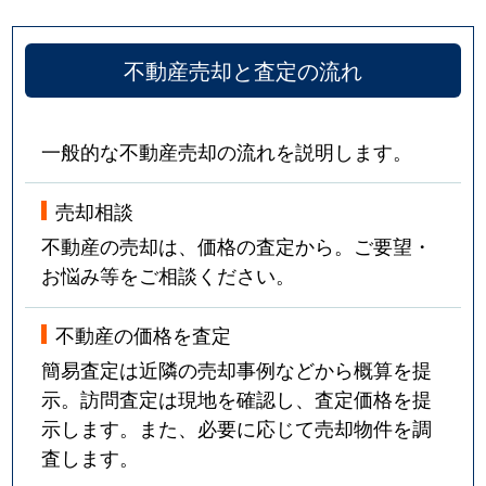
屯田５条
1,600万円
麻生
徒
不動産売却と査定の流れ
屯田５条
5,300万円
麻生
徒
屯田６条
2,400万円
麻生
徒
一般的な不動産売却の流れを説明します。
屯田６条
2,500万円
麻生
徒
売却相談
屯田６条
3,300万円
麻生
徒
不動産の売却は、価格の査定から。ご要望・
お悩み等をご相談ください。
屯田７条
1,300万円
麻生
徒
不動産の価格を査定
屯田７条
2,400万円
麻生
徒
簡易査定は近隣の売却事例などから概算を提
屯田８条
2,600万円
麻生
徒
示。訪問査定は現地を確認し、査定価格を提
示します。また、必要に応じて売却物件を調
屯田９条
2,300万円
麻生
徒
査します。