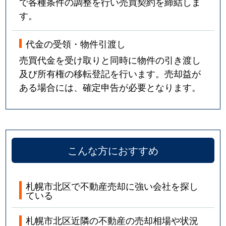
で各種条件の調整を行い売買契約を締結しま
す。
東茨戸３条
2,600万円
麻生
徒
代金の受領・物件引渡し
東茨戸３条
2,800万円
麻生
徒
売買代金を受け取りと同時に物件の引き渡し
南あいの里
3,800万円
あいの里教育大
徒
及び所有権の移転登記を行います。売却益が
ある場合には、確定申告が必要となります。
百合が原
1,200万円
百合が原
徒
百合が原
2,900万円
百合が原
徒
百合が原
3,200万円
百合が原
徒
こんな方におすすめ
百合が原
1,000万円
百合が原
徒
札幌市北区で不動産売却に強い会社を探し
百合が原
1,700万円
百合が原
徒
ている
札幌市北区近隣の不動産の売却相場や状況