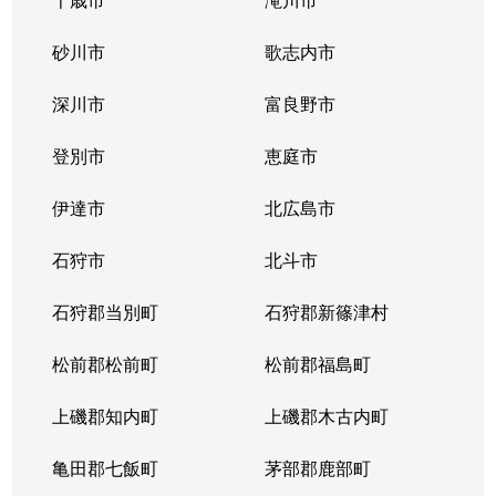
篠路６条
4,500万円
篠路
徒
砂川市
歌志内市
篠路６条
深川市
2,500万円
富良野市
篠路
徒
登別市
恵庭市
篠路７条
1,200万円
篠路
徒
伊達市
北広島市
篠路７条
2,700万円
篠路
徒
石狩市
北斗市
篠路７条
3,100万円
篠路
徒
石狩郡当別町
石狩郡新篠津村
篠路７条
4,600万円
篠路
徒
松前郡松前町
松前郡福島町
篠路７条
1,400万円
篠路
徒
上磯郡知内町
上磯郡木古内町
篠路１０条
300万円
篠路
徒
亀田郡七飯町
茅部郡鹿部町
篠路１０条
1,700万円
篠路
徒