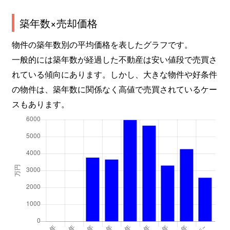
太平５条
3,500万円
太平
徒
築年数×売却価格
太平５条
900万円
太平
徒
物件の築年数別の平均価格を表したグラフです。
太平５条
850万円
太平
徒
一般的には築年数が経過した不動産は安い値段で売買さ
れている傾向にあります。しかし、大きな物件や好条件
太平５条
4,000万円
百合が原
徒
の物件は、築年数に関係なく高値で売買されているケー
スもあります。
太平５条
4,800万円
百合が原
徒
太平６条
1,300万円
百合が原
徒
太平７条
2,400万円
百合が原
徒
太平８条
1,600万円
百合が原
徒
太平８条
1,500万円
百合が原
徒
太平８条
2,800万円
百合が原
徒