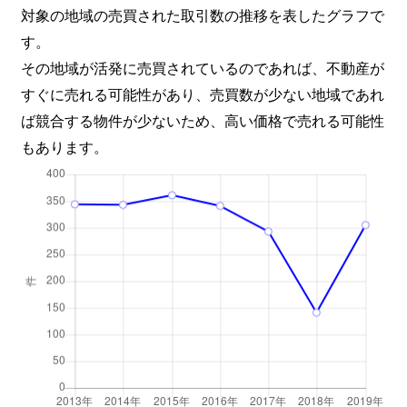
対象の地域の売買された取引数の推移を表したグラフで
新琴似１１条
4,000万円
麻生
徒
す。
その地域が活発に売買されているのであれば、不動産が
新琴似１２条
1,500万円
麻生
徒
すぐに売れる可能性があり、売買数が少ない地域であれ
新琴似１２条
2,300万円
麻生
徒
ば競合する物件が少ないため、高い価格で売れる可能性
もあります。
新琴似１２条
850万円
麻生
徒
新琴似１２条
2,900万円
麻生
徒
新琴似１２条
2,600万円
麻生
徒
太平４条
3,000万円
太平
徒
太平４条
1,100万円
太平
徒
太平４条
3,500万円
太平
徒