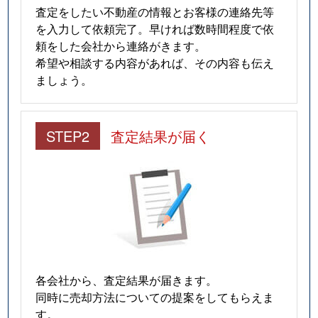
拓北８条
4,100万円
拓北
徒
査定をしたい不動産の情報とお客様の連絡先等
を入力して依頼完了。早ければ数時間程度で依
拓北８条
4,300万円
拓北
徒
頼をした会社から連絡がきます。
希望や相談する内容があれば、その内容も伝え
屯田２条
2,700万円
麻生
徒
ましょう。
屯田２条
1,200万円
麻生
徒
STEP2
査定結果が届く
屯田２条
2,500万円
麻生
徒
屯田２条
4,700万円
麻生
徒
屯田３条
5,300万円
麻生
徒
屯田４条
1,300万円
麻生
徒
各会社から、査定結果が届きます。
屯田４条
2,300万円
麻生
徒
同時に売却方法についての提案をしてもらえま
す。
屯田４条
2,400万円
麻生
徒