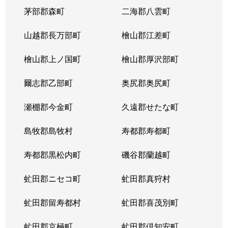
茅部郡森町
二海郡八雲町
篠路町
1,900万円
篠路
徒
山越郡長万部町
檜山郡江差町
篠路町
1,100万円
篠路
徒
檜山郡上ノ国町
檜山郡厚沢部町
篠路町
2,600万円
篠路
徒
爾志郡乙部町
奥尻郡奥尻町
新川１条
2,000万円
新川(北海道)
徒
瀬棚郡今金町
久遠郡せたな町
新川２条
3,100万円
新川(北海道)
徒
島牧郡島牧村
寿都郡寿都町
新川２条
3,800万円
新川(北海道)
徒
寿都郡黒松内町
磯谷郡蘭越町
新川２条
3,500万円
新川(北海道)
徒
虻田郡ニセコ町
虻田郡真狩村
新川２条
3,600万円
新川(北海道)
徒
虻田郡留寿都村
虻田郡喜茂別町
新川２条
1,700万円
新川(北海道)
徒
虻田郡京極町
虻田郡倶知安町