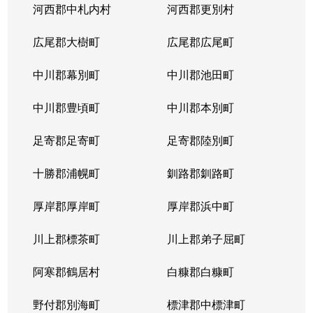
河西郡中札内村
河西郡更別村
新琴似６条
2,000万円
麻生
徒
広尾郡大樹町
広尾郡広尾町
新琴似６条
2,900万円
麻生
徒
中川郡幕別町
中川郡池田町
新琴似６条
17,000万円
麻生
徒
中川郡豊頃町
中川郡本別町
新琴似６条
1,100万円
麻生
徒
足寄郡足寄町
足寄郡陸別町
新琴似６条
810万円
麻生
徒
十勝郡浦幌町
釧路郡釧路町
新琴似７条
350万円
麻生
徒
厚岸郡厚岸町
厚岸郡浜中町
新琴似７条
1,600万円
麻生
徒
川上郡標茶町
川上郡弟子屈町
新琴似７条
19,000万円
麻生
徒
阿寒郡鶴居村
白糠郡白糠町
新琴似７条
12,000万円
麻生
徒
野付郡別海町
標津郡中標津町