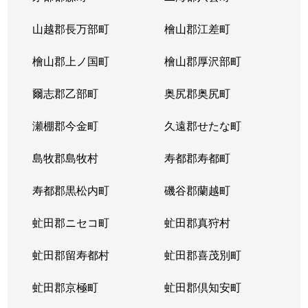
山越郡長万部町
檜山郡江差町
檜山郡上ノ国町
檜山郡厚沢部町
爾志郡乙部町
奥尻郡奥尻町
瀬棚郡今金町
久遠郡せたな町
島牧郡島牧村
寿都郡寿都町
寿都郡黒松内町
磯谷郡蘭越町
虻田郡ニセコ町
虻田郡真狩村
虻田郡留寿都村
虻田郡喜茂別町
虻田郡京極町
虻田郡倶知安町