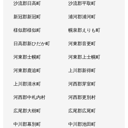
沙流郡日高町
沙流郡平取町
新冠郡新冠町
浦河郡浦河町
様似郡様似町
幌泉郡えりも町
日高郡新ひだか町
河東郡音更町
河東郡士幌町
河東郡上士幌町
河東郡鹿追町
上川郡新得町
上川郡清水町
河西郡芽室町
河西郡中札内村
河西郡更別村
広尾郡大樹町
広尾郡広尾町
中川郡幕別町
中川郡池田町