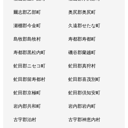
爾志郡乙部町
奥尻郡奥尻町
瀬棚郡今金町
久遠郡せたな町
島牧郡島牧村
寿都郡寿都町
寿都郡黒松内町
磯谷郡蘭越町
虻田郡ニセコ町
虻田郡真狩村
虻田郡留寿都村
虻田郡喜茂別町
虻田郡京極町
虻田郡倶知安町
岩内郡共和町
岩内郡岩内町
古宇郡泊村
古宇郡神恵内村