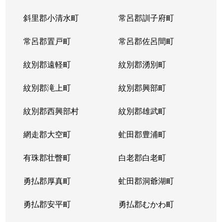
斜里郡小清水町
常呂郡訓子府町
常呂郡置戸町
常呂郡佐呂間町
紋別郡遠軽町
紋別郡湧別町
紋別郡滝上町
紋別郡興部町
紋別郡西興部村
紋別郡雄武町
網走郡大空町
虻田郡豊浦町
有珠郡壮瞥町
白老郡白老町
勇払郡厚真町
虻田郡洞爺湖町
勇払郡安平町
勇払郡むかわ町