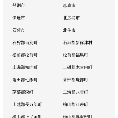
登別市
恵庭市
伊達市
北広島市
石狩市
北斗市
石狩郡当別町
石狩郡新篠津村
松前郡松前町
松前郡福島町
上磯郡知内町
上磯郡木古内町
亀田郡七飯町
茅部郡鹿部町
茅部郡森町
二海郡八雲町
山越郡長万部町
檜山郡江差町
檜山郡上ノ国町
檜山郡厚沢部町