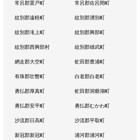
常呂郡置戸町
常呂郡佐呂間町
紋別郡遠軽町
紋別郡湧別町
紋別郡滝上町
紋別郡興部町
紋別郡西興部村
紋別郡雄武町
網走郡大空町
虻田郡豊浦町
有珠郡壮瞥町
白老郡白老町
勇払郡厚真町
虻田郡洞爺湖町
勇払郡安平町
勇払郡むかわ町
沙流郡日高町
沙流郡平取町
新冠郡新冠町
浦河郡浦河町