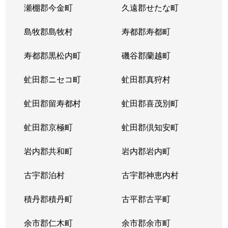
瀬棚郡今金町
久遠郡せたな町
島牧郡島牧村
寿都郡寿都町
寿都郡黒松内町
磯谷郡蘭越町
虻田郡ニセコ町
虻田郡真狩村
虻田郡留寿都村
虻田郡喜茂別町
虻田郡京極町
虻田郡倶知安町
岩内郡共和町
岩内郡岩内町
古宇郡泊村
古宇郡神恵内村
積丹郡積丹町
古平郡古平町
余市郡仁木町
余市郡余市町