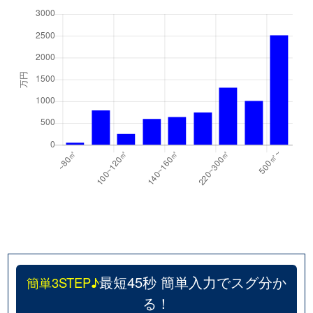
最短45秒 簡単入力でスグ分か
簡単3STEP♪
る！