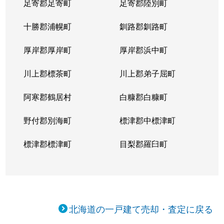
足寄郡足寄町
足寄郡陸別町
十勝郡浦幌町
釧路郡釧路町
厚岸郡厚岸町
厚岸郡浜中町
川上郡標茶町
川上郡弟子屈町
阿寒郡鶴居村
白糠郡白糠町
野付郡別海町
標津郡中標津町
標津郡標津町
目梨郡羅臼町
北海道の一戸建て売却・査定に戻る