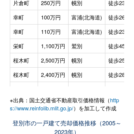
片倉町
250万円
幌別
徒歩23分
幸町
100万円
富浦(北海道)
徒歩26分
幸町
110万円
富浦(北海道)
徒歩23分
栄町
1,100万円
鷲別
徒歩45分
桜木町
2,500万円
幌別
徒歩25分
桜木町
2,400万円
幌別
徒歩28分
新栄町
250万円
幌別
徒歩45分
※出典：国土交通省不動産取引価格情報（
http
新生町
600万円
鷲別
徒歩45分
s://www.reinfolib.mlit.go.jp/
）を加工して作成
新生町
1,700万円
鷲別
徒歩45分
登別市の一戸建て売却価格推移（2005～
2023年）
新生町
1,600万円
鷲別
徒歩45分