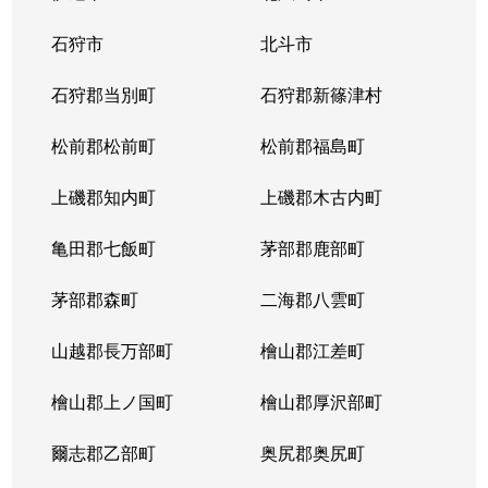
石狩市
北斗市
石狩郡当別町
石狩郡新篠津村
松前郡松前町
松前郡福島町
上磯郡知内町
上磯郡木古内町
亀田郡七飯町
茅部郡鹿部町
茅部郡森町
二海郡八雲町
山越郡長万部町
檜山郡江差町
檜山郡上ノ国町
檜山郡厚沢部町
爾志郡乙部町
奥尻郡奥尻町