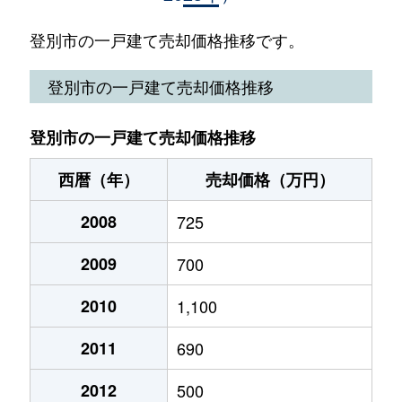
新生町
530万円
鷲別
徒歩45分
登別市の一戸建て売却価格推移です。
新生町
860万円
鷲別
徒歩45分
登別市の一戸建て売却価格推移
千歳町
450万円
幌別
徒歩9分
登別市の一戸建て売却価格推移
常盤町
640万円
幌別
徒歩15分
西暦（年）
売却価格（万円）
富岸町
1,800万円
鷲別
徒歩45分
2008
725
富岸町
1,400万円
鷲別
徒歩45分
2009
700
登別東町
200万円
登別
徒歩12分
2010
1,100
登別本町
2,300万円
幌別
徒歩14分
2011
690
富士町
2,300万円
幌別
徒歩15分
2012
500