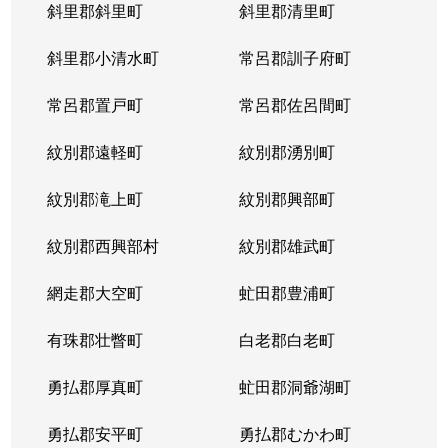
斜里郡斜里町
斜里郡清里町
斜里郡小清水町
常呂郡訓子府町
常呂郡置戸町
常呂郡佐呂間町
紋別郡遠軽町
紋別郡湧別町
紋別郡滝上町
紋別郡興部町
紋別郡西興部村
紋別郡雄武町
網走郡大空町
虻田郡豊浦町
有珠郡壮瞥町
白老郡白老町
勇払郡厚真町
虻田郡洞爺湖町
勇払郡安平町
勇払郡むかわ町