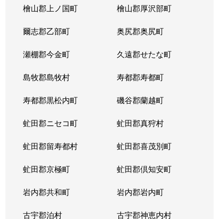
檜山郡上ノ国町
檜山郡厚沢部町
爾志郡乙部町
奥尻郡奥尻町
瀬棚郡今金町
久遠郡せたな町
島牧郡島牧村
寿都郡寿都町
寿都郡黒松内町
磯谷郡蘭越町
虻田郡ニセコ町
虻田郡真狩村
虻田郡留寿都村
虻田郡喜茂別町
虻田郡京極町
虻田郡倶知安町
岩内郡共和町
岩内郡岩内町
古宇郡泊村
古宇郡神恵内村