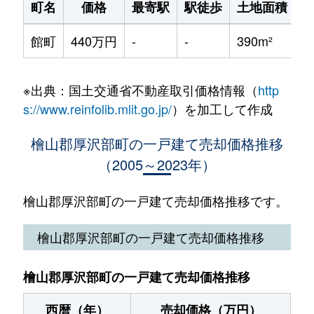
町名
価格
最寄駅
駅徒歩
土地面積
館町
440万円
-
-
390m²
1
※出典：国土交通省不動産取引価格情報（
http
s://www.reinfolib.mlit.go.jp/
）を加工して作成
檜山郡厚沢部町の一戸建て売却価格推移
（2005～2023年）
檜山郡厚沢部町の一戸建て売却価格推移です。
檜山郡厚沢部町の一戸建て売却価格推移
檜山郡厚沢部町の一戸建て売却価格推移
西暦（年）
売却価格（万円）