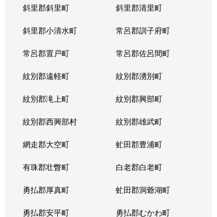
斜里郡斜里町
斜里郡清里町
斜里郡小清水町
常呂郡訓子府町
常呂郡置戸町
常呂郡佐呂間町
紋別郡遠軽町
紋別郡湧別町
紋別郡滝上町
紋別郡興部町
紋別郡西興部村
紋別郡雄武町
網走郡大空町
虻田郡豊浦町
有珠郡壮瞥町
白老郡白老町
勇払郡厚真町
虻田郡洞爺湖町
勇払郡安平町
勇払郡むかわ町