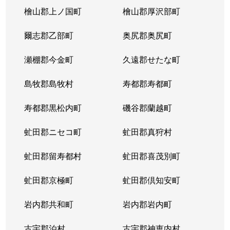
檜山郡上ノ国町
檜山郡厚沢部町
爾志郡乙部町
奥尻郡奥尻町
瀬棚郡今金町
久遠郡せたな町
島牧郡島牧村
寿都郡寿都町
寿都郡黒松内町
磯谷郡蘭越町
虻田郡ニセコ町
虻田郡真狩村
虻田郡留寿都村
虻田郡喜茂別町
虻田郡京極町
虻田郡倶知安町
岩内郡共和町
岩内郡岩内町
古宇郡泊村
古宇郡神恵内村