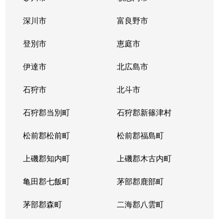
深川市
富良野市
登別市
恵庭市
伊達市
北広島市
石狩市
北斗市
石狩郡当別町
石狩郡新篠津村
松前郡松前町
松前郡福島町
上磯郡知内町
上磯郡木古内町
亀田郡七飯町
茅部郡鹿部町
茅部郡森町
二海郡八雲町