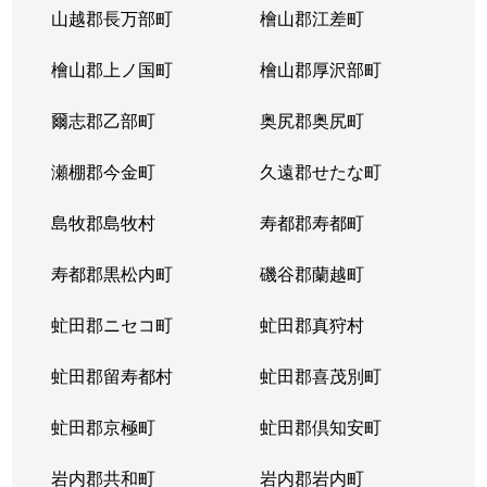
山越郡長万部町
檜山郡江差町
檜山郡上ノ国町
檜山郡厚沢部町
爾志郡乙部町
奥尻郡奥尻町
瀬棚郡今金町
久遠郡せたな町
島牧郡島牧村
寿都郡寿都町
寿都郡黒松内町
磯谷郡蘭越町
虻田郡ニセコ町
虻田郡真狩村
虻田郡留寿都村
虻田郡喜茂別町
虻田郡京極町
虻田郡倶知安町
岩内郡共和町
岩内郡岩内町