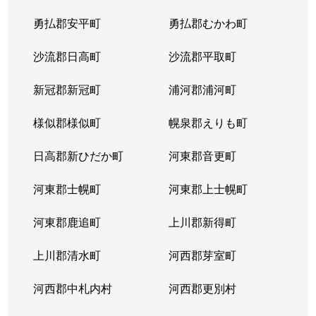
勇払郡安平町
勇払郡むかわ町
沙流郡日高町
沙流郡平取町
新冠郡新冠町
浦河郡浦河町
様似郡様似町
幌泉郡えりも町
日高郡新ひだか町
河東郡音更町
河東郡士幌町
河東郡上士幌町
河東郡鹿追町
上川郡新得町
上川郡清水町
河西郡芽室町
河西郡中札内村
河西郡更別村