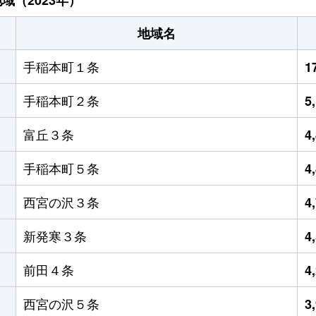
地域名
手稲本町１条
1
手稲本町２条
5
富丘３条
4
手稲本町５条
4
西宮の沢３条
4
新発寒３条
4
前田４条
4
西宮の沢５条
3