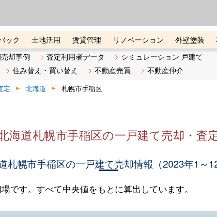
ーズ株式会社（東証グロース上
初めての方へ
ビスです 証券コード：4445
バック
土地活用
賃貸管理
リノベーション
外壁塗装
ライン講座
リビンマガジンBiz
不動産売却ご相談デスク
別売却事例
査定利用者データ
シミュレーション 戸建て
住み替え・買い替え
不動産売買
不動産仲介
査定
北海道
札幌市手稲区
北海道札幌市手稲区の一戸建て売却・査
道札幌市手稲区の一戸建て売却情報（2023年1～1
相場です。すべて中央値をもとに算出しています。