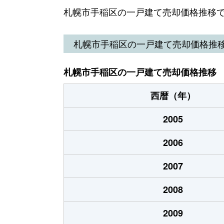
曙７条
1,600万円
札幌市手稲区の一戸建て売却価格推移
曙９条
2,400万円
札幌市手稲区の一戸建て売却価格推
明日風
2,100万円
札幌市手稲区の一戸建て売却価格推移
明日風
1,700万円
西暦（年）
稲穂１条
1,400万円
2005
稲穂１条
4,100万円
2006
稲穂１条
3,800万円
2007
稲穂１条
700万円
2008
稲穂１条
2,800万円
2009