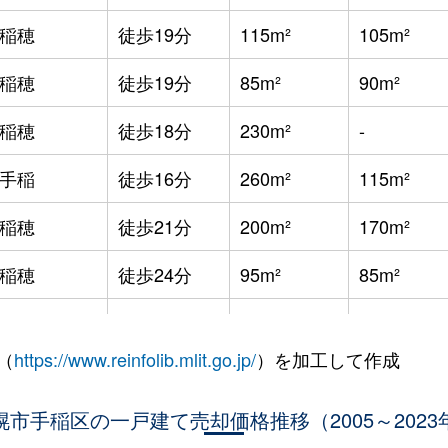
稲穂
徒歩19分
115m²
105m²
稲穂
徒歩19分
85m²
90m²
稲穂
徒歩18分
230m²
-
手稲
徒歩16分
260m²
115m²
稲穂
徒歩21分
200m²
170m²
稲穂
徒歩24分
95m²
85m²
手稲
徒歩29分
200m²
125m²
（
https://www.reinfolib.mlit.go.jp/
）を加工して作成
手稲
徒歩26分
200m²
115m²
幌市手稲区の一戸建て売却価格推移（2005～2023
手稲
徒歩26分
185m²
95m²