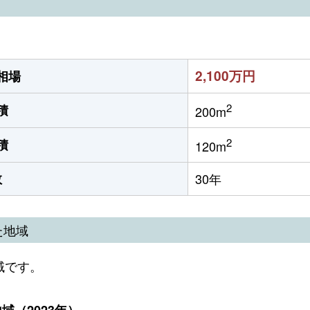
2,100万円
相場
2
積
200m
2
積
120m
数
30年
た地域
域です。
（2023年）