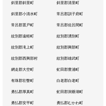
斜里郡斜里町
斜里郡清里町
斜里郡小清水町
常呂郡訓子府町
常呂郡置戸町
常呂郡佐呂間町
紋別郡遠軽町
紋別郡湧別町
紋別郡滝上町
紋別郡興部町
紋別郡西興部村
紋別郡雄武町
網走郡大空町
虻田郡豊浦町
有珠郡壮瞥町
白老郡白老町
勇払郡厚真町
虻田郡洞爺湖町
勇払郡安平町
勇払郡むかわ町