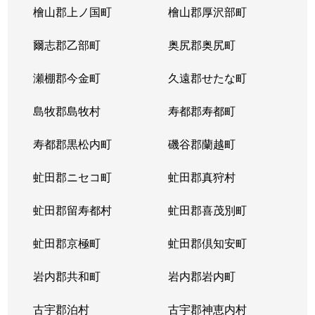
檜山郡上ノ国町
檜山郡厚沢部町
爾志郡乙部町
奥尻郡奥尻町
瀬棚郡今金町
久遠郡せたな町
島牧郡島牧村
寿都郡寿都町
寿都郡黒松内町
磯谷郡蘭越町
虻田郡ニセコ町
虻田郡真狩村
虻田郡留寿都村
虻田郡喜茂別町
虻田郡京極町
虻田郡倶知安町
岩内郡共和町
岩内郡岩内町
古宇郡泊村
古宇郡神恵内村