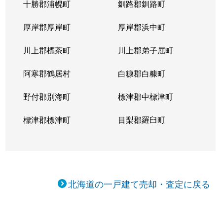
十勝郡浦幌町
釧路郡釧路町
厚岸郡厚岸町
厚岸郡浜中町
川上郡標茶町
川上郡弟子屈町
阿寒郡鶴居村
白糠郡白糠町
野付郡別海町
標津郡中標津町
標津郡標津町
目梨郡羅臼町
北海道の一戸建て売却・査定に戻る