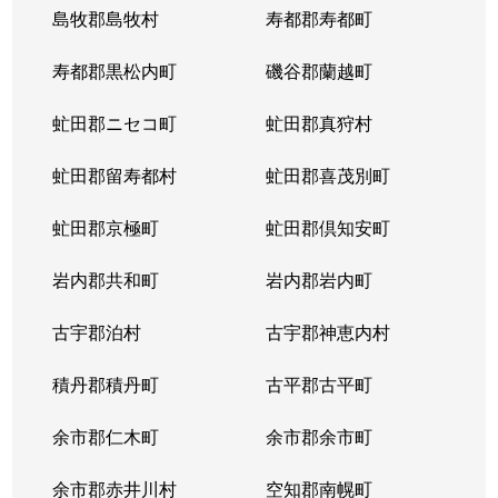
島牧郡島牧村
寿都郡寿都町
寿都郡黒松内町
磯谷郡蘭越町
虻田郡ニセコ町
虻田郡真狩村
虻田郡留寿都村
虻田郡喜茂別町
虻田郡京極町
虻田郡倶知安町
岩内郡共和町
岩内郡岩内町
古宇郡泊村
古宇郡神恵内村
積丹郡積丹町
古平郡古平町
余市郡仁木町
余市郡余市町
余市郡赤井川村
空知郡南幌町