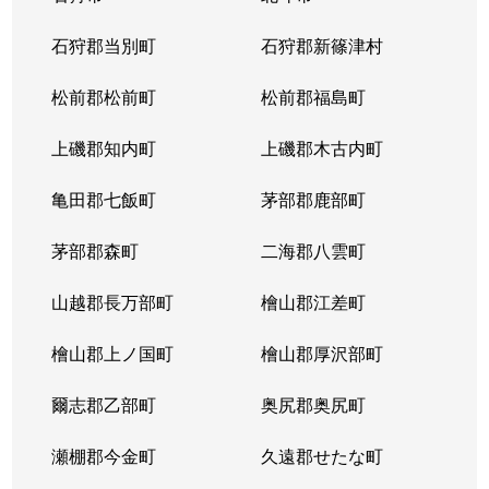
石狩郡当別町
石狩郡新篠津村
松前郡松前町
松前郡福島町
上磯郡知内町
上磯郡木古内町
亀田郡七飯町
茅部郡鹿部町
茅部郡森町
二海郡八雲町
山越郡長万部町
檜山郡江差町
檜山郡上ノ国町
檜山郡厚沢部町
爾志郡乙部町
奥尻郡奥尻町
瀬棚郡今金町
久遠郡せたな町