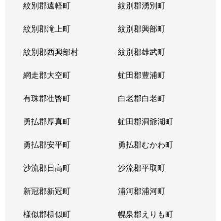
紋別郡遠軽町
紋別郡湧別町
紋別郡滝上町
紋別郡興部町
紋別郡西興部村
紋別郡雄武町
網走郡大空町
虻田郡豊浦町
有珠郡壮瞥町
白老郡白老町
勇払郡厚真町
虻田郡洞爺湖町
勇払郡安平町
勇払郡むかわ町
沙流郡日高町
沙流郡平取町
新冠郡新冠町
浦河郡浦河町
様似郡様似町
幌泉郡えりも町