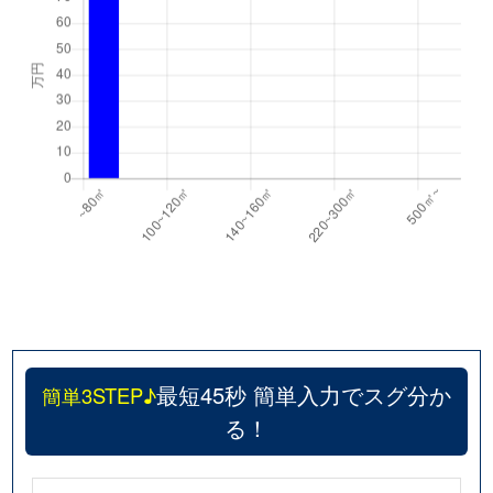
最短45秒 簡単入力でスグ分か
簡単3STEP♪
る！