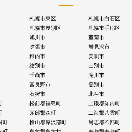
札幌市東区
札幌市白石区
札幌市厚別区
札幌市手稲区
旭川市
室蘭市
夕張市
岩見沢市
稚内市
美唄市
紋別市
士別市
千歳市
滝川市
富良野市
登別市
石狩市
北斗市
町
松前郡福島町
上磯郡知内町
町
茅部郡森町
二海郡八雲町
国町
檜山郡厚沢部町
爾志郡乙部町
な町
島牧郡島牧村
寿都郡寿都町