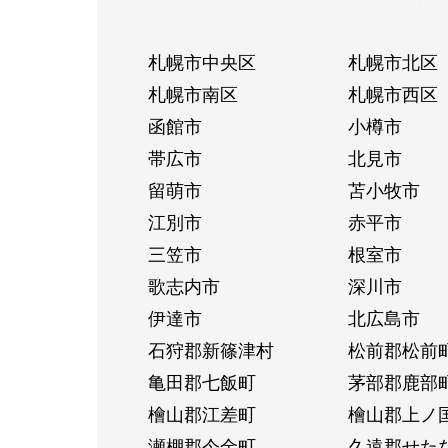
札幌市中央区
札幌市北区
札幌市南区
札幌市西区
函館市
小樽市
帯広市
北見市
留萌市
苫小牧市
江別市
赤平市
三笠市
根室市
歌志内市
深川市
伊達市
北広島市
石狩郡新篠津村
松前郡松前
亀田郡七飯町
茅部郡鹿部
檜山郡江差町
檜山郡上ノ
瀬棚郡今金町
久遠郡せた