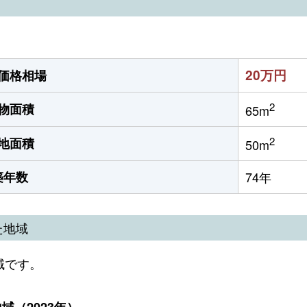
20万円
価格相場
2
物面積
65m
2
地面積
50m
築年数
74年
た地域
域です。
（2023年）