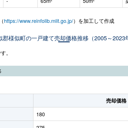
-
65m²
50m²
（
https://www.reinfolib.mlit.go.jp/
）を加工して作成
似郡様似町の一戸建て売却価格推移（2005～2023
です。
移
売却価格
180
275