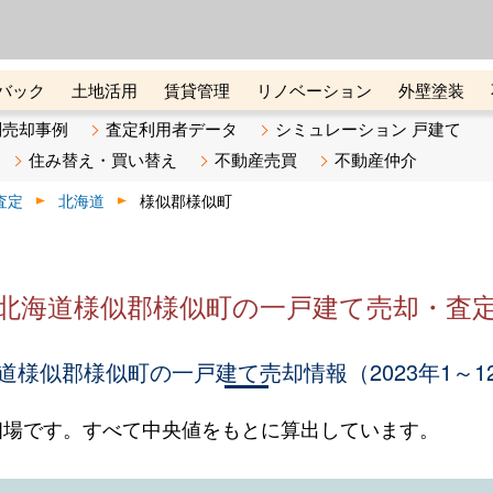
ーズ株式会社（東証グロース上
初めての方へ
ビスです 証券コード：4445
バック
土地活用
賃貸管理
リノベーション
外壁塗装
ライン講座
リビンマガジンBiz
不動産売却ご相談デスク
別売却事例
査定利用者データ
シミュレーション 戸建て
住み替え・買い替え
不動産売買
不動産仲介
査定
北海道
様似郡様似町
北海道様似郡様似町の一戸建て売却・査
道様似郡様似町の一戸建て売却情報（2023年1～1
相場です。すべて中央値をもとに算出しています。