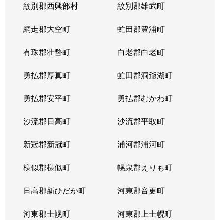
紋別郡西興部村
紋別郡雄武町
網走郡大空町
虻田郡豊浦町
有珠郡壮瞥町
白老郡白老町
勇払郡厚真町
虻田郡洞爺湖町
勇払郡安平町
勇払郡むかわ町
沙流郡日高町
沙流郡平取町
新冠郡新冠町
浦河郡浦河町
様似郡様似町
幌泉郡えりも町
日高郡新ひだか町
河東郡音更町
河東郡士幌町
河東郡上士幌町