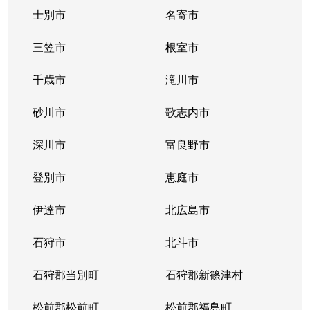
北斗
32,000万円
千歳(北海道)
徒歩45分
士別市
名寄市
北陽
8,500万円
千歳(北海道)
徒歩45分
三笠市
根室市
北光
1,800万円
長都
徒歩16分
千歳市
滝川市
北光
2,400万円
千歳(北海道)
徒歩29分
砂川市
歌志内市
本町
1,000万円
千歳(北海道)
徒歩16分
深川市
富良野市
緑町
7,900万円
千歳(北海道)
徒歩19分
登別市
恵庭市
緑町
2,000万円
千歳(北海道)
徒歩20分
伊達市
北広島市
大和
石狩市
2,700万円
北斗市
千歳(北海道)
徒歩25分
石狩郡当別町
石狩郡新篠津村
大和
4,500万円
千歳(北海道)
徒歩24分
松前郡松前町
松前郡福島町
大和
3,900万円
千歳(北海道)
徒歩25分