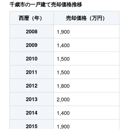
千歳市の一戸建て売却価格推移
寿
1,000万円
千歳(北海道)
徒歩45分
西暦（年）
売却価格（万円）
栄町
15,000万円
千歳(北海道)
徒歩8分
2008
1,900
桜木
1,100万円
千歳(北海道)
徒歩45分
2009
1,400
里美
1,400万円
千歳(北海道)
徒歩1時間
2010
1,500
信濃
3,000万円
麻生
徒歩45分
2011
1,500
信濃
2,800万円
千歳(北海道)
徒歩45分
2012
1,800
信濃
4,200万円
千歳(北海道)
徒歩29分
2013
2,000
信濃
3,200万円
千歳(北海道)
徒歩25分
2014
1,400
東雲町
5,200万円
千歳(北海道)
徒歩13分
2015
1,900