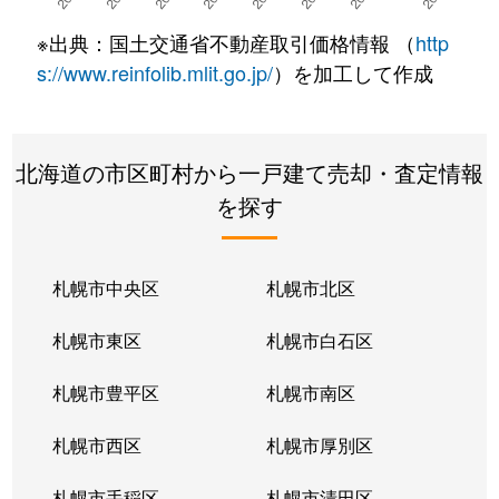
※出典：国土交通省不動産取引価格情報 （
http
豊里
2,900万円
千歳(北海道)
徒歩28分
s://www.reinfolib.mlit.go.jp/
）を加工して作成
錦町
7,000万円
千歳(北海道)
徒歩14分
錦町
1,500万円
千歳(北海道)
徒歩16分
北海道の市区町村から一戸建て売却・査定情報
を探す
錦町
3,000万円
千歳(北海道)
徒歩13分
錦町
17,000万円
千歳(北海道)
徒歩14分
札幌市中央区
札幌市北区
花園
6,400万円
千歳(北海道)
徒歩9分
札幌市東区
札幌市白石区
日の出
2,200万円
千歳(北海道)
徒歩23分
札幌市豊平区
札幌市南区
日の出
2,700万円
千歳(北海道)
徒歩23分
札幌市西区
札幌市厚別区
日の出
1,200万円
千歳(北海道)
徒歩26分
札幌市手稲区
札幌市清田区