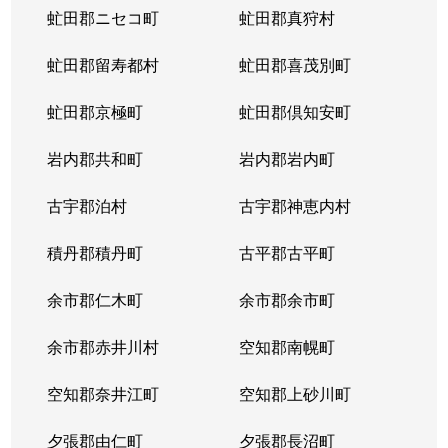
虻田郡ニセコ町
虻田郡真狩村
虻田郡留寿都村
虻田郡喜茂別町
虻田郡京極町
虻田郡倶知安町
岩内郡共和町
岩内郡岩内町
古宇郡泊村
古宇郡神恵内村
積丹郡積丹町
古平郡古平町
余市郡仁木町
余市郡余市町
余市郡赤井川村
空知郡南幌町
空知郡奈井江町
空知郡上砂川町
夕張郡由仁町
夕張郡長沼町