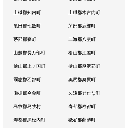
上磯郡知内町
上磯郡木古内町
大和
3,700万円
千歳(北海道)
徒歩25分
亀田郡七飯町
茅部郡鹿部町
弥生
700万円
千歳(北海道)
徒歩45分
茅部郡森町
二海郡八雲町
弥生
2,400万円
千歳(北海道)
徒歩45分
山越郡長万部町
檜山郡江差町
弥生
370万円
千歳(北海道)
徒歩45分
檜山郡上ノ国町
檜山郡厚沢部町
若草
1,300万円
千歳(北海道)
徒歩1時間
爾志郡乙部町
奥尻郡奥尻町
若草
1,000万円
千歳(北海道)
徒歩1時間
瀬棚郡今金町
久遠郡せたな町
若草
1,400万円
千歳(北海道)
徒歩1時間
島牧郡島牧村
寿都郡寿都町
若草
850万円
千歳(北海道)
徒歩1時間
寿都郡黒松内町
磯谷郡蘭越町