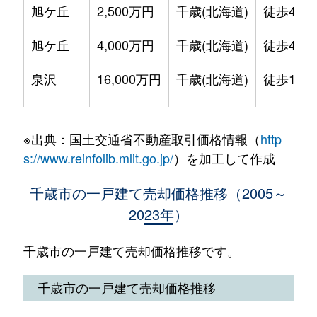
旭ケ丘
2,500万円
千歳(北海道)
徒歩45分
旭ケ丘
4,000万円
千歳(北海道)
徒歩45分
泉沢
16,000万円
千歳(北海道)
徒歩1時間
稲穂
710万円
千歳(北海道)
徒歩18分
※出典：国土交通省不動産取引価格情報（
http
稲穂
3,200万円
千歳(北海道)
徒歩17分
s://www.reinfolib.mlit.go.jp/
）を加工して作成
梅ケ丘
4,100万円
千歳(北海道)
徒歩45分
千歳市の一戸建て売却価格推移（2005～
2023年）
梅ケ丘
1,000万円
千歳(北海道)
徒歩29分
春日町
1,800万円
千歳(北海道)
徒歩14分
千歳市の一戸建て売却価格推移です。
幸福
3,700万円
千歳(北海道)
徒歩45分
千歳市の一戸建て売却価格推移
寿
4,800万円
千歳(北海道)
徒歩45分