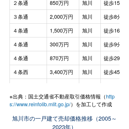
２条通
850万円
旭川
徒歩15分
３条通
2,000万円
旭川
徒歩8分
４条通
1,500万円
旭川
徒歩16分
４条通
300万円
旭川
徒歩9分
４条通
870万円
旭川
徒歩29分
４条西
3,400万円
旭川
徒歩45分
６条通
5,600万円
旭川
徒歩45分
※出典：国土交通省不動産取引価格情報（
http
６条西
3,800万円
旭川
徒歩25分
s://www.reinfolib.mlit.go.jp/
）を加工して作成
６条西
270万円
旭川
徒歩45分
旭川市の一戸建て売却価格推移（2005～
2023年）
７条西
4,300万円
旭川
徒歩26分