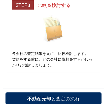
STEP3
比較＆検討する
永山２条
5,000万円
旭川
徒歩1時間
永山３条
1,900万円
旭川
徒歩1時間
永山３条
400万円
旭川
徒歩1時間
永山３条
1,600万円
旭川
徒歩2時間
各会社の査定結果を元に、比較検討します。
永山３条
450万円
旭川
徒歩2時間
契約をする前に、どの会社に依頼をするかしっ
かりと検討しましょう。
永山４条
220万円
旭川
徒歩1時間
永山４条
340万円
旭川
徒歩2時間
永山４条
7,700万円
旭川
徒歩1時間
不動産売却と査定の流れ
永山４条
2,500万円
旭川
徒歩1時間