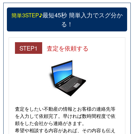
豊岡８条
300万円
旭川
徒歩1時間
最短45秒 簡単入力でスグ分か
簡単3STEP♪
豊岡９条
30万円
旭川
徒歩45分
る！
豊岡９条
2,800万円
旭川
徒歩1時間
STEP1
査定を依頼する
豊岡９条
3,500万円
旭川
徒歩45分
豊岡９条
2,600万円
旭川
徒歩1時間
豊岡１０条
1,600万円
旭川
徒歩1時間
豊岡１０条
1,800万円
旭川
徒歩1時間
豊岡１１条
2,500万円
旭川
徒歩1時間
査定をしたい不動産の情報とお客様の連絡先等
を入力して依頼完了。早ければ数時間程度で依
豊岡１２条
1,500万円
旭川
徒歩45分
頼をした会社から連絡がきます。
希望や相談する内容があれば、その内容も伝え