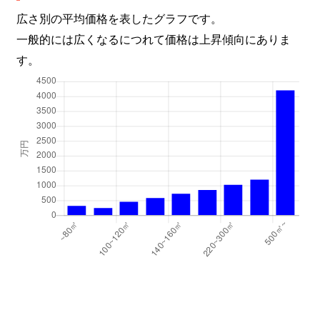
広さ別の平均価格を表したグラフです。
豊岡５条
2,800万円
旭川
徒歩45分
一般的には広くなるにつれて価格は上昇傾向にありま
す。
豊岡６条
420万円
旭川
徒歩45分
豊岡６条
3,300万円
旭川
徒歩45分
豊岡６条
820万円
旭川
徒歩45分
豊岡６条
1,400万円
旭川
徒歩45分
豊岡８条
6,900万円
旭川
徒歩45分
豊岡８条
620万円
旭川
徒歩45分
豊岡８条
3,400万円
旭川
徒歩45分
豊岡８条
2,500万円
旭川
徒歩1時間