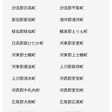
沙流郡日高町
沙流郡平取町
住吉６条
1,000万円
旭川
徒歩1時間
新冠郡新冠町
浦河郡浦河町
住吉６条
1,400万円
旭川
徒歩1時間
様似郡様似町
幌泉郡えりも町
大雪通
500万円
旭川
徒歩45分
日高郡新ひだか町
河東郡音更町
台場３条
1,800万円
旭川
徒歩1時間
河東郡士幌町
河東郡上士幌町
高砂台
880万円
旭川
徒歩1時間
河東郡鹿追町
上川郡新得町
近文町
250万円
旭川
徒歩1時間
上川郡清水町
河西郡芽室町
近文町
160万円
旭川
徒歩1時間
河西郡中札内村
河西郡更別村
忠和２条
2,900万円
旭川
徒歩45分
広尾郡大樹町
広尾郡広尾町
忠和２条
1,500万円
旭川
徒歩45分