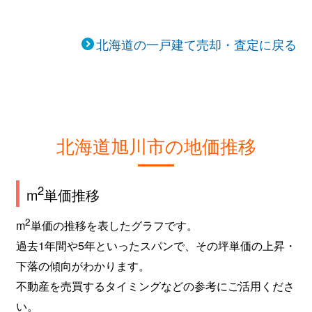
東光１条
8,400万円
旭川
徒歩45分
東光１条
880万円
旭川
徒歩45分
北海道の一戸建て売却・査定に戻る
東光３条
590万円
旭川
徒歩1時間
東光３条
300万円
旭川
徒歩45分
東光３条
590万円
旭川
徒歩1時間
北海道旭川市の地価推移
東光４条
600万円
旭川
徒歩45分
2
m
単価推移
東光５条
720万円
旭川
徒歩45分
2
m
単価の推移を表したグラフです。
東光５条
2,000万円
旭川
徒歩45分
過去1年間や5年といったスパンで、その坪単価の上昇・
下落の傾向がわかります。
東光５条
6,900万円
旭川
徒歩45分
不動産を売買するタイミングなどの参考にご活用くださ
い。
東光６条
710万円
旭川
徒歩1時間