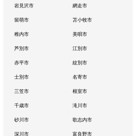
神居８条
1,000万円
旭川
徒歩45分
岩見沢市
網走市
神居９条
180万円
旭川
徒歩45分
留萌市
苫小牧市
川端町１条
100万円
旭川
徒歩45分
稚内市
美唄市
川端町４条
3,500万円
旭川
徒歩45分
芦別市
江別市
川端町４条
700万円
旭川
徒歩45分
赤平市
紋別市
春光２条
3,400万円
旭川
徒歩1時間
士別市
名寄市
春光３条
3,500万円
旭川
徒歩1時間
三笠市
根室市
春光４条
600万円
旭川
徒歩1時間
千歳市
滝川市
春光４条
650万円
旭川
徒歩1時間
砂川市
歌志内市
春光４条
700万円
旭川
徒歩1時間
深川市
富良野市