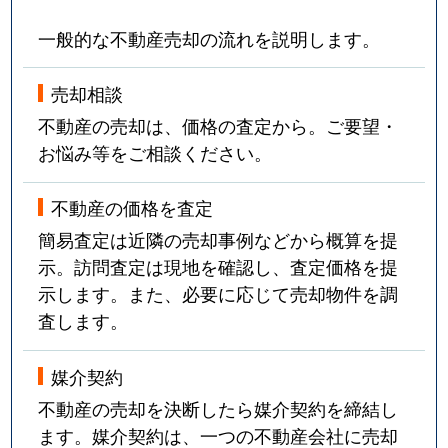
永山４条
890万円
旭川
徒歩1時間
一般的な不動産売却の流れを説明します。
永山４条
5,000万円
旭川
徒歩1時間
売却相談
永山４条
2,000万円
旭川
徒歩2時間
不動産の売却は、価格の査定から。ご要望・
お悩み等をご相談ください。
永山５条
210万円
旭川
徒歩2時間
不動産の価格を査定
永山５条
2,800万円
旭川
徒歩2時間
簡易査定は近隣の売却事例などから概算を提
永山６条
550万円
旭川
徒歩2時間
示。訪問査定は現地を確認し、査定価格を提
示します。また、必要に応じて売却物件を調
永山６条
2,100万円
旭川
徒歩1時間
査します。
永山７条
2,100万円
旭川
徒歩1時間
媒介契約
不動産の売却を決断したら媒介契約を締結し
永山７条
350万円
旭川
徒歩1時間
ます。媒介契約は、一つの不動産会社に売却