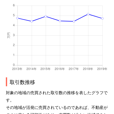
東光７条
200万円
旭川
徒歩45分
東光７条
6,000万円
旭川
徒歩45分
東光７条
2,500万円
旭川
徒歩1時間
東光８条
480万円
旭川
徒歩45分
東光８条
2,400万円
旭川
徒歩1時間
東光９条
600万円
旭川
徒歩45分
取引数推移
東光１０条
3,000万円
旭川
徒歩45分
対象の地域の売買された取引数の推移を表したグラフで
東光１１条
3,100万円
旭川
徒歩45分
す。
その地域が活発に売買されているのであれば、不動産が
東光１２条
400万円
旭川
徒歩45分