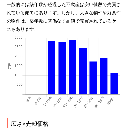
豊岡１条
880万円
旭川
徒歩1時間
一般的には築年数が経過した不動産は安い値段で売買さ
れている傾向にあります。しかし、大きな物件や好条件
豊岡１条
3,700万円
旭川
徒歩45分
の物件は、築年数に関係なく高値で売買されているケー
スもあります。
豊岡１条
4,000万円
旭川
徒歩45分
豊岡２条
1,500万円
旭川
徒歩45分
豊岡２条
3,500万円
旭川
徒歩45分
豊岡４条
800万円
旭川
徒歩1時間
豊岡５条
330万円
旭川
徒歩45分
豊岡５条
1,100万円
旭川
徒歩45分
豊岡５条
3,100万円
旭川
徒歩45分
広さ×売却価格
豊岡５条
5,600万円
旭川
徒歩45分