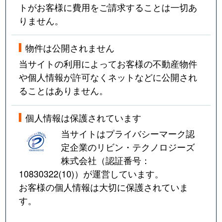
緑が丘３条
1,200万円
旭川
徒歩45分
トがお客様に費用をご請求することは一切あ
りません。
南５条通
2,000万円
旭川
徒歩24分
物件は公開されません
南６条通
1,500万円
旭川
徒歩45分
当サイトの利用によってお客様の不動産物件
南が丘
290万円
旭川
徒歩1時間
や個人情報が許可なくネットなどに公開され
ることはありません。
宮下通
800万円
旭川
徒歩18分
個人情報は保護されています
本町
2,000万円
旭川
徒歩29分
当サイトはプライバシーマーク認
定企業のリビン・テクノロジーズ
流通団地２条
10万円
旭川
徒歩1時間
株式会社（認証番号：
10830322(10)
）が運営しています。
お客様の個人情報は大切に保護されていま
す。