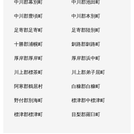
中川郡幕別町
中川郡池田町
忠和３条
1,600万円
旭川
徒歩45分
中川郡豊頃町
中川郡本別町
忠和４条
520万円
旭川
徒歩45分
足寄郡足寄町
足寄郡陸別町
忠和５条
5,100万円
旭川
徒歩45分
十勝郡浦幌町
釧路郡釧路町
忠和６条
1,500万円
旭川
徒歩45分
厚岸郡厚岸町
厚岸郡浜中町
忠和６条
1,600万円
旭川
徒歩1時間
川上郡標茶町
川上郡弟子屈町
忠和７条
800万円
旭川
徒歩45分
阿寒郡鶴居村
白糠郡白糠町
忠和７条
510万円
旭川
徒歩45分
野付郡別海町
標津郡中標津町
忠和８条
13,000万円
旭川
徒歩45分
標津郡標津町
目梨郡羅臼町
東光１条
550万円
旭川
徒歩1時間