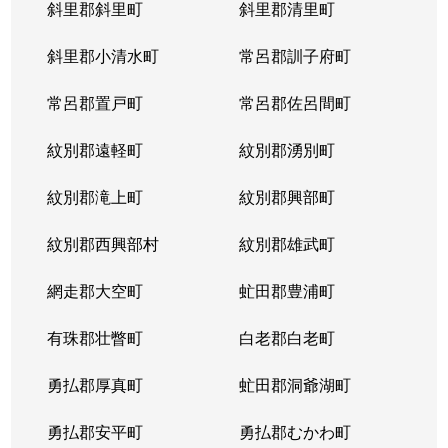
末広東１条
2,000万円
旭川
徒歩1時間
斜里郡斜里町
斜里郡清里町
末広東１条
斜里郡小清水町
650万円
常呂郡訓子府町
旭川
徒歩1時間
常呂郡置戸町
常呂郡佐呂間町
末広東１条
480万円
旭川
徒歩1時間
紋別郡遠軽町
紋別郡湧別町
末広東２条
700万円
旭川
徒歩1時間
紋別郡滝上町
紋別郡興部町
末広東２条
750万円
旭川
徒歩1時間
紋別郡西興部村
紋別郡雄武町
末広東２条
3,500万円
旭川
徒歩1時間
網走郡大空町
虻田郡豊浦町
末広東３条
1,600万円
旭川
徒歩1時間
有珠郡壮瞥町
白老郡白老町
末広東３条
3,500万円
旭川
徒歩1時間
勇払郡厚真町
虻田郡洞爺湖町
末広東３条
790万円
旭川
徒歩1時間
勇払郡安平町
勇払郡むかわ町
末広東３条
730万円
旭川
徒歩1時間