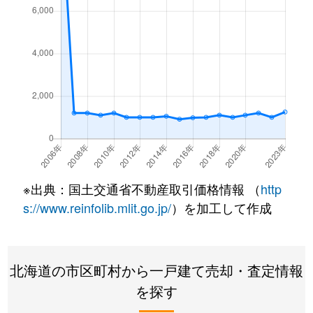
神楽岡７条
400万円
旭川
徒歩45分
神楽岡８条
1,300万円
旭川
徒歩45分
神楽岡８条
670万円
旭川
徒歩45分
神楽岡９条
600万円
旭川
徒歩45分
神楽岡１０条
3,300万円
旭川
徒歩29分
※出典：国土交通省不動産取引価格情報 （
http
神楽岡１１条
940万円
旭川
徒歩45分
s://www.reinfolib.mlit.go.jp/
）を加工して作成
神楽岡１４条
1,100万円
旭川
徒歩45分
神居２条
250万円
旭川
徒歩45分
北海道の市区町村から一戸建て売却・査定情報
を探す
神居２条
2,200万円
旭川
徒歩45分