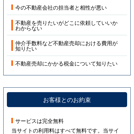
今の不動産会社の担当者と相性が悪い
東旭川北１条
520万円
旭川
徒歩1時間
東旭川北１条
1,700万円
東旭川
徒歩10分
不動産を売りたいがどこに依頼していいか
わからない
東旭川北１条
600万円
東旭川
徒歩29分
仲介手数料など不動産売却における費用が
知りたい
東旭川町
400万円
旭川
徒歩1時間
不動産売却にかかる税金について知りたい
東旭川南２条
720万円
旭川
徒歩1時間
物流団地１条
7,000万円
旭川
徒歩2時間
北門町
1,300万円
旭川
徒歩45分
お客様とのお約束
北門町
1,600万円
旭川
徒歩1時間
サービスは完全無料
北門町
2,500万円
旭川
徒歩1時間
当サイトの利用料はすべて無料です。当サイ