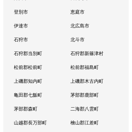
春光４条
登別市
1,000万円
恵庭市
旭川
徒歩1時間
伊達市
北広島市
春光５条
350万円
旭川
徒歩1時間
石狩市
北斗市
春光５条
950万円
旭川
徒歩1時間
石狩郡当別町
石狩郡新篠津村
春光６条
2,900万円
旭川
徒歩1時間
松前郡松前町
松前郡福島町
春光６条
500万円
旭川
徒歩1時間
上磯郡知内町
上磯郡木古内町
春光６条
150万円
旭川
徒歩1時間
亀田郡七飯町
茅部郡鹿部町
春光台１条
1,500万円
旭川
徒歩1時間
茅部郡森町
二海郡八雲町
春光台１条
300万円
旭川
徒歩1時間
山越郡長万部町
檜山郡江差町
春光台１条
350万円
旭川
徒歩1時間