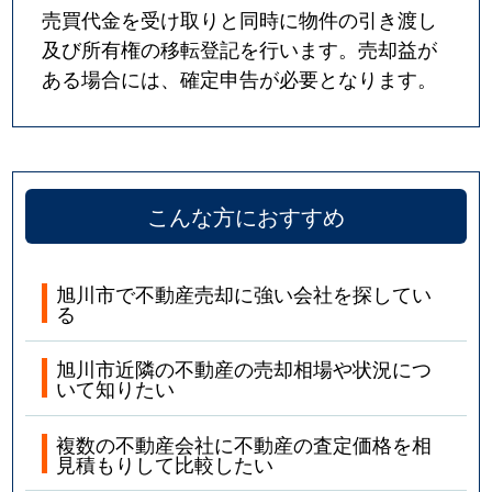
売買代金を受け取りと同時に物件の引き渡し
永山北２条
100万円
旭川
徒歩1時間
及び所有権の移転登記を行います。売却益が
ある場合には、確定申告が必要となります。
永山町
390万円
旭川
徒歩2時間
西神楽３線
1,300万円
旭川
徒歩2時間
西神楽北１条
350万円
旭川
徒歩2時間
こんな方におすすめ
西御料３条
1,600万円
旭川
徒歩1時間
旭川市で不動産売却に強い会社を探してい
西御料４条
1,000万円
旭川
徒歩1時間
る
東６条
3,300万円
旭川
徒歩45分
旭川市近隣の不動産の売却相場や状況につ
いて知りたい
東７条
1,000万円
旭川
徒歩45分
複数の不動産会社に不動産の査定価格を相
見積もりして比較したい
東８条
2,900万円
旭川
徒歩45分