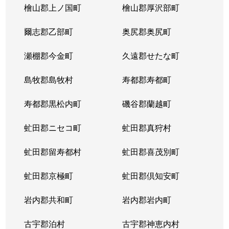
檜山郡上ノ国町
檜山郡厚沢部町
春光台１条
190万円
旭川
徒歩1時間
爾志郡乙部町
奥尻郡奥尻町
春光台２条
250万円
旭川
徒歩1時間
瀬棚郡今金町
久遠郡せたな町
春光台２条
190万円
旭川
徒歩1時間
島牧郡島牧村
寿都郡寿都町
春光台３条
1,500万円
旭川
徒歩1時間
寿都郡黒松内町
磯谷郡蘭越町
春光台３条
370万円
旭川
徒歩1時間
虻田郡ニセコ町
虻田郡真狩村
春光台４条
1,300万円
旭川
徒歩1時間
虻田郡留寿都村
虻田郡喜茂別町
春光台４条
1,700万円
旭川
徒歩1時間
虻田郡京極町
虻田郡倶知安町
春光台４条
520万円
旭川
徒歩1時間
岩内郡共和町
岩内郡岩内町
春光台４条
750万円
旭川
徒歩1時間
古宇郡泊村
古宇郡神恵内村