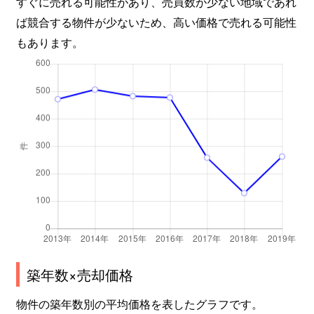
すぐに売れる可能性があり、売買数が少ない地域であれ
東光１３条
7,200万円
旭川
徒歩45分
ば競合する物件が少ないため、高い価格で売れる可能性
もあります。
東光１４条
450万円
旭川
徒歩45分
東光１４条
1,500万円
旭川
徒歩45分
東光１４条
630万円
旭川
徒歩45分
東光１５条
3,200万円
旭川
徒歩45分
東光１６条
300万円
旭川
徒歩1時間
東光１９条
1,400万円
旭川
徒歩1時間
東光２５条
1,400万円
旭川
徒歩1時間
築年数×売却価格
常盤通
620万円
旭川
徒歩24分
物件の築年数別の平均価格を表したグラフです。