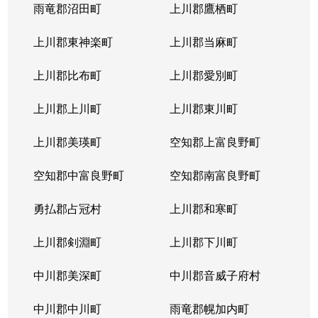
雨竜郡沼田町
上川郡鷹栖町
末広２条
3,500万円
旭川
徒歩1時間
上川郡東神楽町
上川郡当麻町
末広２条
850万円
旭川
徒歩1時間
上川郡比布町
上川郡愛別町
末広３条
320万円
旭川
徒歩1時間
上川郡上川町
上川郡東川町
末広４条
2,500万円
旭川
徒歩1時間
上川郡美瑛町
空知郡上富良野町
末広４条
2,500万円
旭川
徒歩1時間
空知郡中富良野町
空知郡南富良野町
末広４条
2,700万円
旭川
徒歩1時間
勇払郡占冠村
上川郡和寒町
末広４条
560万円
旭川
徒歩1時間
上川郡剣淵町
上川郡下川町
末広４条
2,200万円
旭川
徒歩1時間
中川郡美深町
中川郡音威子府村
末広５条
950万円
旭川
徒歩1時間
中川郡中川町
雨竜郡幌加内町