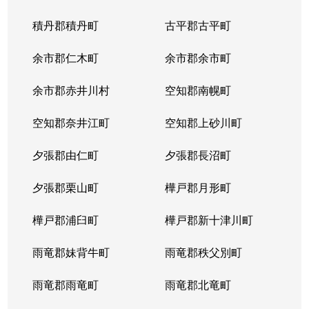
春光台４条
330万円
旭川
徒歩1時間
積丹郡積丹町
古平郡古平町
春光台５条
2,000万円
旭川
徒歩1時間
余市郡仁木町
余市郡余市町
春光台５条
2,000万円
旭川
徒歩1時間
余市郡赤井川村
空知郡南幌町
新富１条
2,600万円
旭川
徒歩45分
空知郡奈井江町
空知郡上砂川町
新富２条
3,100万円
旭川
徒歩45分
夕張郡由仁町
夕張郡長沼町
末広１条
800万円
旭川
徒歩1時間
夕張郡栗山町
樺戸郡月形町
末広１条
2,000万円
旭川
徒歩1時間
樺戸郡浦臼町
樺戸郡新十津川町
末広２条
600万円
旭川
徒歩1時間
雨竜郡妹背牛町
雨竜郡秩父別町
末広２条
1,200万円
旭川
徒歩1時間
雨竜郡雨竜町
雨竜郡北竜町
末広２条
700万円
旭川
徒歩1時間