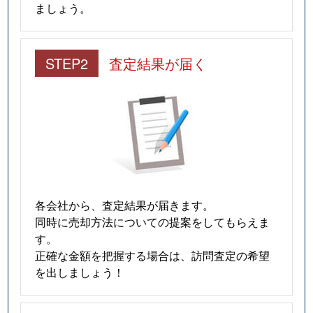
豊岡１２条
4,500万円
旭川
徒歩45分
ましょう。
豊岡１２条
100万円
旭川
徒歩45分
STEP2
査定結果が届く
豊岡１３条
1,500万円
旭川
徒歩45分
豊岡１４条
7,000万円
旭川
徒歩1時間
豊岡１５条
1,300万円
旭川
徒歩1時間
豊岡１５条
2,700万円
旭川
徒歩1時間
各会社から、査定結果が届きます。
中常盤町
580万円
旭川
徒歩24分
同時に売却方法についての提案をしてもらえま
す。
永山１条
1,100万円
旭川
徒歩1時間
正確な金額を把握する場合は、訪問査定の希望
を出しましょう！
永山１条
2,800万円
旭川
徒歩1時間
永山２条
1,900万円
旭川
徒歩1時間