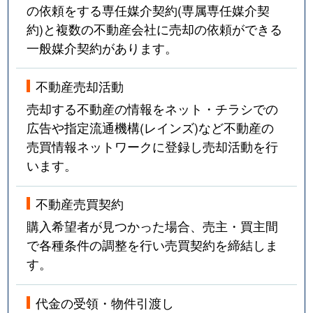
永山７条
650万円
旭川
徒歩1時間
の依頼をする専任媒介契約(専属専任媒介契
約)と複数の不動産会社に売却の依頼ができる
永山７条
270万円
旭川
徒歩2時間
一般媒介契約があります。
永山８条
4,000万円
旭川
徒歩1時間
不動産売却活動
永山８条
890万円
旭川
徒歩1時間
売却する不動産の情報をネット・チラシでの
広告や指定流通機構(レインズ)など不動産の
永山９条
2,400万円
旭川
徒歩1時間
売買情報ネットワークに登録し売却活動を行
います。
永山９条
3,300万円
旭川
徒歩1時間
不動産売買契約
永山９条
3,900万円
旭川
徒歩1時間
購入希望者が見つかった場合、売主・買主間
永山１０条
2,200万円
旭川
徒歩1時間
で各種条件の調整を行い売買契約を締結しま
す。
永山１０条
2,400万円
旭川
徒歩1時間
代金の受領・物件引渡し
永山１２条
1,400万円
旭川
徒歩1時間