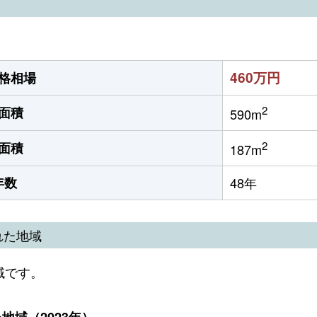
460万円
格相場
2
面積
590m
2
面積
187m
年数
48年
れた地域
域です。
域（2023年）