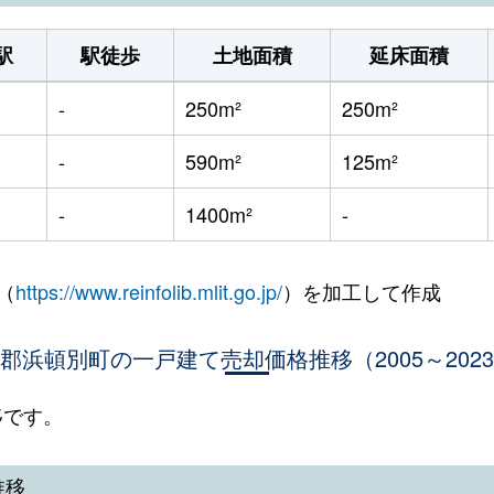
駅
駅徒歩
土地面積
延床面積
-
250m²
250m²
-
590m²
125m²
-
1400m²
-
（
https://www.reinfolib.mlit.go.jp/
）を加工して作成
郡浜頓別町の一戸建て売却価格推移（2005～202
移です。
推移