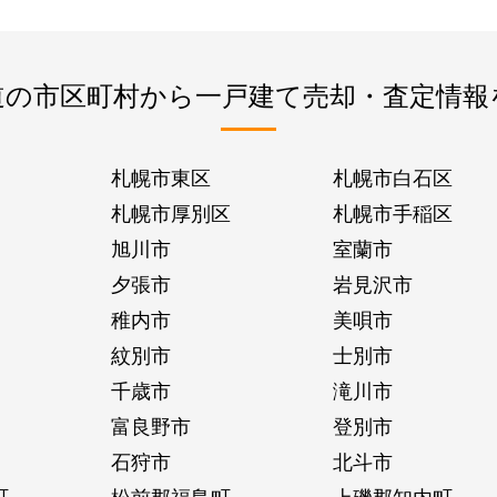
道の市区町村から一戸建て売却・査定情報
札幌市東区
札幌市白石区
札幌市厚別区
札幌市手稲区
旭川市
室蘭市
夕張市
岩見沢市
稚内市
美唄市
紋別市
士別市
千歳市
滝川市
富良野市
登別市
石狩市
北斗市
町
松前郡福島町
上磯郡知内町