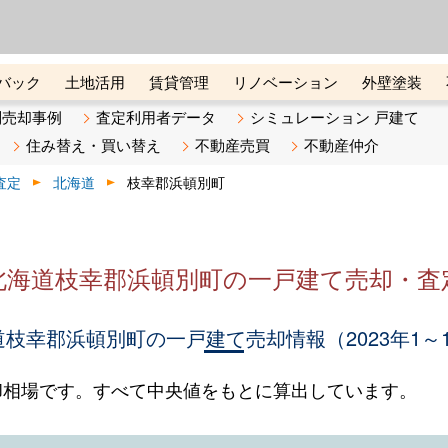
ーズ株式会社（東証グロース上
初めての方へ
ビスです 証券コード：4445
バック
土地活用
賃貸管理
リノベーション
外壁塗装
ライン講座
リビンマガジンBiz
不動産売却ご相談デスク
別売却事例
査定利用者データ
シミュレーション 戸建て
住み替え・買い替え
不動産売買
不動産仲介
査定
北海道
枝幸郡浜頓別町
北海道枝幸郡浜頓別町の一戸建て売却・査
枝幸郡浜頓別町の一戸建て売却情報（2023年1～
却相場です。すべて中央値をもとに算出しています。