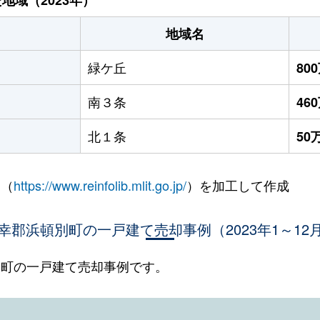
地域名
緑ケ丘
80
南３条
46
北１条
50
 （
https://www.reinfolib.mlit.go.jp/
）を加工して作成
幸郡浜頓別町の一戸建て売却事例（2023年1～12
頓別町の一戸建て売却事例です。