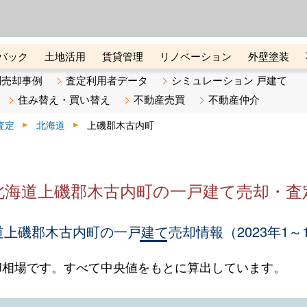
ーズ株式会社（東証グロース上
初めての方へ
ビスです 証券コード：4445
バック
土地活用
賃貸管理
リノベーション
外壁塗装
ライン講座
リビンマガジンBiz
不動産売却ご相談デスク
別売却事例
査定利用者データ
シミュレーション 戸建て
住み替え・買い替え
不動産売買
不動産仲介
査定
北海道
上磯郡木古内町
北海道上磯郡木古内町の一戸建て売却・査
上磯郡木古内町の一戸建て売却情報（2023年1～
却相場です。すべて中央値をもとに算出しています。