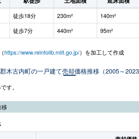
駅
駅徒歩
土地面積
延床面積
徒歩18分
230m²
140m²
徒歩7分
440m²
95m²
（
https://www.reinfolib.mlit.go.jp/
）を加工して作成
郡木古内町の一戸建て売却価格推移（2005～202
移です。
推移
移
売却価格