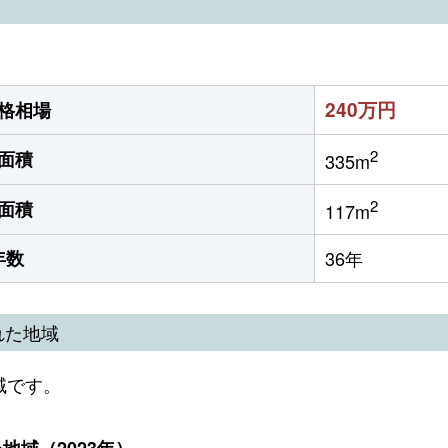
240万円
格相場
2
面積
335m
2
面積
117m
年数
36年
れた地域
域です。
域（2023年）