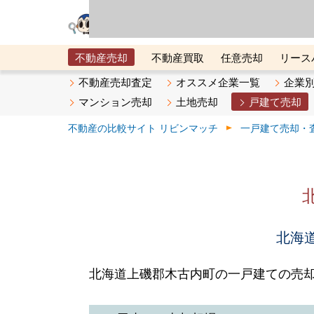
リビン・テクノロジ
場）が運営するサー
不動産売却
不動産買取
任意売却
リース
メタ住宅展示場
ベスト不動産カンパニー
オン
不動産売却査定
オススメ企業一覧
企業
マンション売却
土地売却
戸建て売却
不動産の比較サイト リビンマッチ
一戸建て売却・
北海道
北海道上磯郡木古内町の一戸建ての売