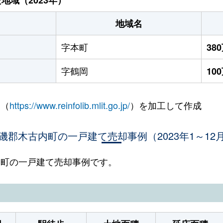
地域名
字本町
38
字鶴岡
10
 （
https://www.reinfolib.mlit.go.jp/
）を加工して作成
磯郡木古内町の一戸建て売却事例（2023年1～12
古内町の一戸建て売却事例です。