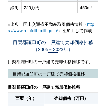
緑町
220万円
-
-
450m²
2
※出典：国土交通省不動産取引価格情報（
http
s://www.reinfolib.mlit.go.jp/
）を加工して作成
目梨郡羅臼町の一戸建て売却価格推移
（2005～2023年）
目梨郡羅臼町の一戸建て売却価格推移です。
目梨郡羅臼町の一戸建て売却価格推移
目梨郡羅臼町の一戸建て売却価格推移
西暦（年）
売却価格（万円）