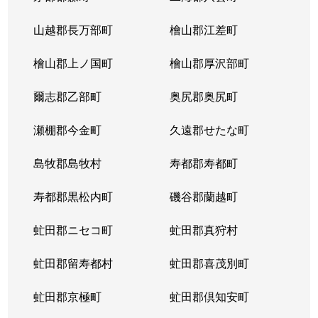
山越郡長万部町
檜山郡江差町
檜山郡上ノ国町
檜山郡厚沢部町
爾志郡乙部町
奥尻郡奥尻町
瀬棚郡今金町
久遠郡せたな町
島牧郡島牧村
寿都郡寿都町
寿都郡黒松内町
磯谷郡蘭越町
虻田郡ニセコ町
虻田郡真狩村
虻田郡留寿都村
虻田郡喜茂別町
虻田郡京極町
虻田郡倶知安町