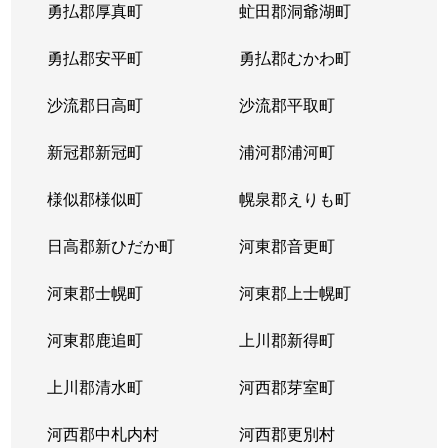
勇払郡厚真町
虻田郡洞爺湖町
勇払郡安平町
勇払郡むかわ町
沙流郡日高町
沙流郡平取町
新冠郡新冠町
浦河郡浦河町
様似郡様似町
幌泉郡えりも町
日高郡新ひだか町
河東郡音更町
河東郡士幌町
河東郡上士幌町
河東郡鹿追町
上川郡新得町
上川郡清水町
河西郡芽室町
河西郡中札内村
河西郡更別村