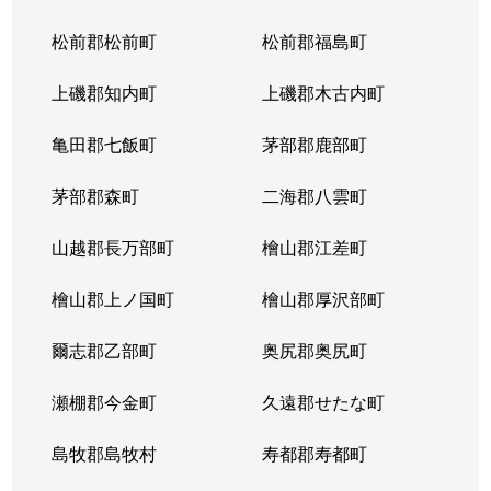
松前郡松前町
松前郡福島町
上磯郡知内町
上磯郡木古内町
亀田郡七飯町
茅部郡鹿部町
茅部郡森町
二海郡八雲町
山越郡長万部町
檜山郡江差町
檜山郡上ノ国町
檜山郡厚沢部町
爾志郡乙部町
奥尻郡奥尻町
瀬棚郡今金町
久遠郡せたな町
島牧郡島牧村
寿都郡寿都町