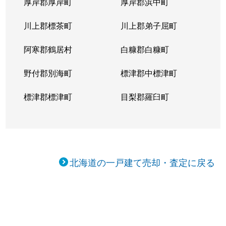
厚岸郡厚岸町
厚岸郡浜中町
川上郡標茶町
川上郡弟子屈町
阿寒郡鶴居村
白糠郡白糠町
野付郡別海町
標津郡中標津町
標津郡標津町
目梨郡羅臼町
北海道の一戸建て売却・査定に戻る