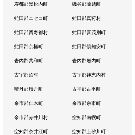
寿都郡黒松内町
磯谷郡蘭越町
虻田郡ニセコ町
虻田郡真狩村
虻田郡留寿都村
虻田郡喜茂別町
虻田郡京極町
虻田郡倶知安町
岩内郡共和町
岩内郡岩内町
古宇郡泊村
古宇郡神恵内村
積丹郡積丹町
古平郡古平町
余市郡仁木町
余市郡余市町
余市郡赤井川村
空知郡南幌町
空知郡奈井江町
空知郡上砂川町