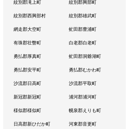
紋別郡滝上町
紋別郡興部町
紋別郡西興部村
紋別郡雄武町
網走郡大空町
虻田郡豊浦町
有珠郡壮瞥町
白老郡白老町
勇払郡厚真町
虻田郡洞爺湖町
勇払郡安平町
勇払郡むかわ町
沙流郡日高町
沙流郡平取町
新冠郡新冠町
浦河郡浦河町
様似郡様似町
幌泉郡えりも町
日高郡新ひだか町
河東郡音更町