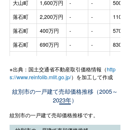
大山町
1,600万円
-
-
500m²
落石町
2,200万円
-
-
1100m
落石町
400万円
-
-
570m²
落石町
690万円
-
-
830m²
上渚滑町
170万円
-
-
280m²
※出典：国土交通省不動産取引価格情報（
http
潮見町
150万円
-
-
260m²
s://www.reinfolib.mlit.go.jp/
）を加工して作成
渚滑町
3,000万円
-
-
790m²
紋別市の一戸建て売却価格推移（2005～
2023年）
花園町
250万円
-
-
300m²
緑町
100万円
-
-
330m²
紋別市の一戸建て売却価格推移です。
南が丘町
1,200万円
-
-
430m²
紋別市の一戸建て売却価格推移