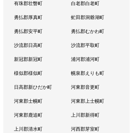
有珠郡壮瞥町
白老郡白老町
勇払郡厚真町
虻田郡洞爺湖町
勇払郡安平町
勇払郡むかわ町
沙流郡日高町
沙流郡平取町
新冠郡新冠町
浦河郡浦河町
様似郡様似町
幌泉郡えりも町
日高郡新ひだか町
河東郡音更町
河東郡士幌町
河東郡上士幌町
河東郡鹿追町
上川郡新得町
上川郡清水町
河西郡芽室町