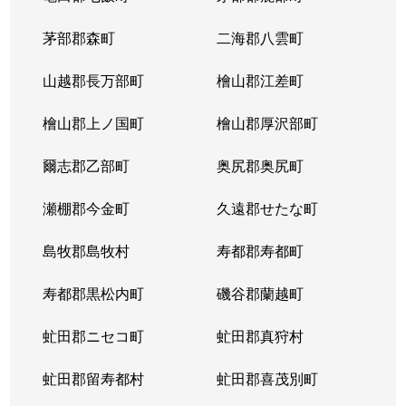
茅部郡森町
二海郡八雲町
山越郡長万部町
檜山郡江差町
檜山郡上ノ国町
檜山郡厚沢部町
爾志郡乙部町
奥尻郡奥尻町
瀬棚郡今金町
久遠郡せたな町
島牧郡島牧村
寿都郡寿都町
寿都郡黒松内町
磯谷郡蘭越町
虻田郡ニセコ町
虻田郡真狩村
虻田郡留寿都村
虻田郡喜茂別町