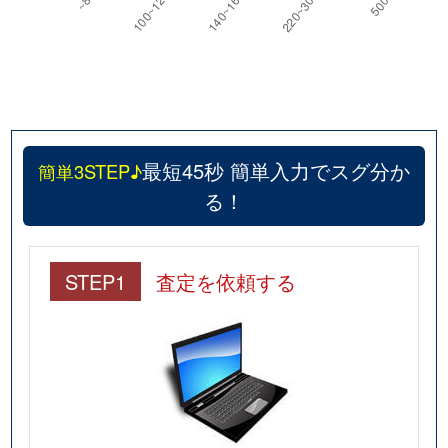
最短45秒 簡単入力でスグ分か
簡単3STEP♪
る！
STEP1
査定を依頼する