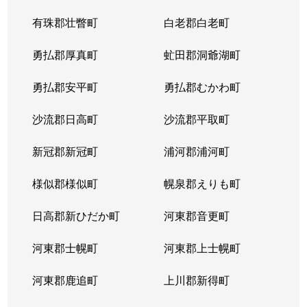
有珠郡壮瞥町
白老郡白老町
勇払郡厚真町
虻田郡洞爺湖町
勇払郡安平町
勇払郡むかわ町
沙流郡日高町
沙流郡平取町
新冠郡新冠町
浦河郡浦河町
様似郡様似町
幌泉郡えりも町
日高郡新ひだか町
河東郡音更町
河東郡士幌町
河東郡上士幌町
河東郡鹿追町
上川郡新得町