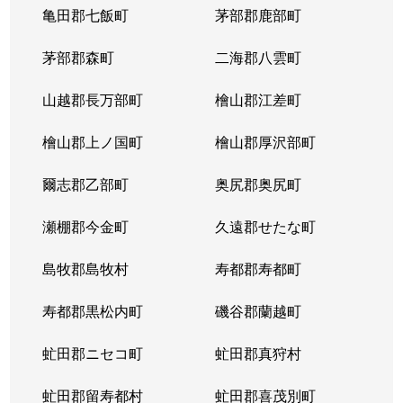
亀田郡七飯町
茅部郡鹿部町
茅部郡森町
二海郡八雲町
山越郡長万部町
檜山郡江差町
檜山郡上ノ国町
檜山郡厚沢部町
爾志郡乙部町
奥尻郡奥尻町
瀬棚郡今金町
久遠郡せたな町
島牧郡島牧村
寿都郡寿都町
寿都郡黒松内町
磯谷郡蘭越町
虻田郡ニセコ町
虻田郡真狩村
虻田郡留寿都村
虻田郡喜茂別町