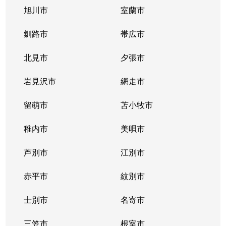
旭川市
室蘭市
釧路市
帯広市
北見市
夕張市
岩見沢市
網走市
留萌市
苫小牧市
稚内市
美唄市
芦別市
江別市
赤平市
紋別市
士別市
名寄市
三笠市
根室市