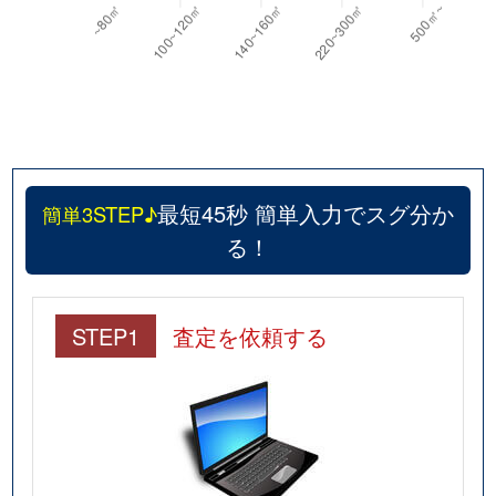
最短45秒 簡単入力でスグ分か
簡単3STEP♪
る！
STEP1
査定を依頼する