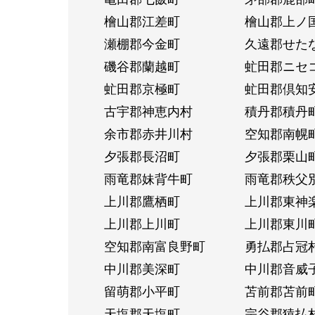
檜山郡江差町
檜山郡上ノ
瀬棚郡今金町
久遠郡せた
磯谷郡蘭越町
虻田郡ニセ
虻田郡京極町
虻田郡倶知
古宇郡神恵内村
積丹郡積丹
余市郡赤井川村
空知郡南幌
夕張郡長沼町
夕張郡栗山
雨竜郡妹背牛町
雨竜郡秩父
上川郡鷹栖町
上川郡東神
上川郡上川町
上川郡東川
空知郡南富良野町
勇払郡占冠
中川郡美深町
中川郡音威
留萌郡小平町
苫前郡苫前
天塩郡天塩町
宗谷郡猿払