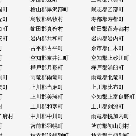
国町
檜山郡厚沢部町
爾志郡乙部町
な町
島牧郡島牧村
寿都郡寿都町
コ町
虻田郡真狩村
虻田郡留寿都村
安町
岩内郡共和町
岩内郡岩内町
町
古平郡古平町
余市郡仁木町
町
空知郡奈井江町
空知郡上砂川町
町
樺戸郡月形町
樺戸郡浦臼町
別町
雨竜郡雨竜町
雨竜郡北竜町
楽町
上川郡当麻町
上川郡比布町
町
上川郡美瑛町
空知郡上富良野町
村
上川郡和寒町
上川郡剣淵町
子府村
中川郡中川町
雨竜郡幌加内町
町
苫前郡羽幌町
苫前郡初山別村
村
枝幸郡浜頓別町
枝幸郡中頓別町