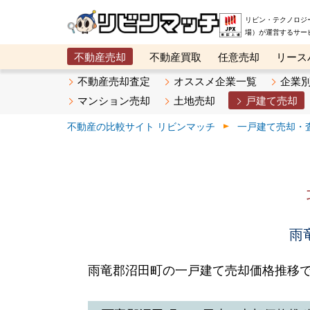
リビン・テクノロジ
場）が運営するサー
不動産売却
不動産買取
任意売却
リース
メタ住宅展示場
ベスト不動産カンパニー
オン
不動産売却査定
オススメ企業一覧
企業
マンション売却
土地売却
戸建て売却
不動産の比較サイト リビンマッチ
一戸建て売却・
雨
雨竜郡沼田町の一戸建て売却価格推移