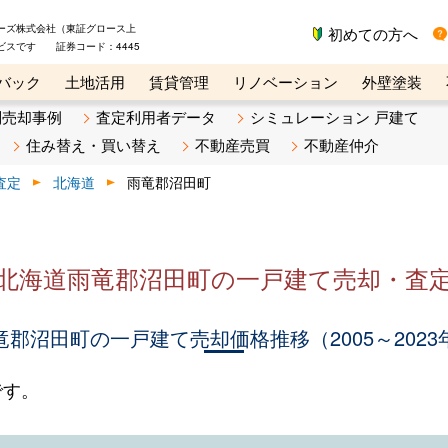
ーズ株式会社（東証グロース上
初めての方へ
ビスです 証券コード：4445
バック
土地活用
賃貸管理
リノベーション
外壁塗装
ライン講座
リビンマガジンBiz
不動産売却ご相談デスク
別売却事例
査定利用者データ
シミュレーション 戸建て
住み替え・買い替え
不動産売買
不動産仲介
査定
北海道
雨竜郡沼田町
北海道雨竜郡沼田町の一戸建て売却・査
竜郡沼田町の一戸建て売却価格推移（2005～2023
です。