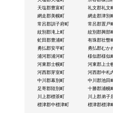
天塩郡豊富町
礼文郡礼文
網走郡美幌町
網走郡津別
常呂郡訓子府町
常呂郡置戸
紋別郡滝上町
紋別郡興部
虻田郡豊浦町
有珠郡壮瞥
勇払郡安平町
勇払郡むか
浦河郡浦河町
様似郡様似
河東郡士幌町
河東郡上士
河西郡芽室町
河西郡中札
中川郡幕別町
中川郡池田
足寄郡陸別町
十勝郡浦幌
川上郡標茶町
川上郡弟子
標津郡中標津町
標津郡標津