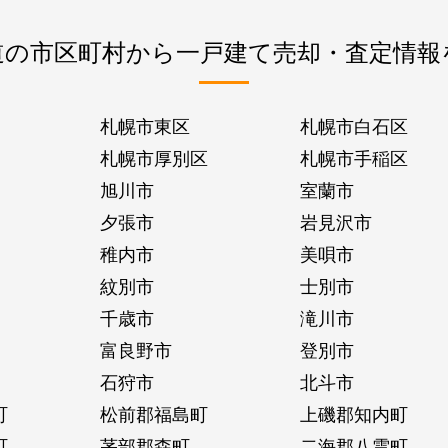
道の市区町村から一戸建て売却・査定情報
札幌市東区
札幌市白石区
札幌市厚別区
札幌市手稲区
旭川市
室蘭市
夕張市
岩見沢市
稚内市
美唄市
紋別市
士別市
千歳市
滝川市
富良野市
登別市
石狩市
北斗市
町
松前郡福島町
上磯郡知内町
町
茅部郡森町
二海郡八雲町