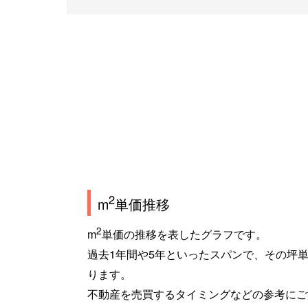
2
m
単価推移
2
m
単価の推移を表したグラフです。
過去1年間や5年といったスパンで、その坪
ります。
不動産を売買するタイミングなどの参考にご