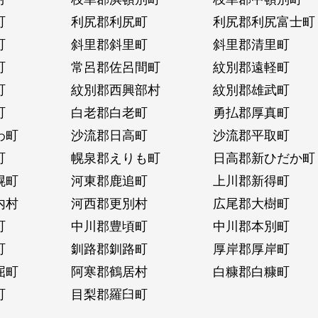
町
利尻郡利尻町
利尻郡利尻富士町
町
斜里郡斜里町
斜里郡清里町
町
常呂郡佐呂間町
紋別郡遠軽町
町
紋別郡西興部村
紋別郡雄武町
町
白老郡白老町
勇払郡厚真町
わ町
沙流郡日高町
沙流郡平取町
町
幌泉郡えりも町
日高郡新ひだか町
幌町
河東郡鹿追町
上川郡新得町
内村
河西郡更別村
広尾郡大樹町
町
中川郡豊頃町
中川郡本別町
町
釧路郡釧路町
厚岸郡厚岸町
屈町
阿寒郡鶴居村
白糠郡白糠町
町
目梨郡羅臼町