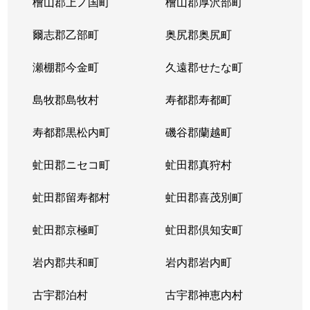
檜山郡上ノ国町
檜山郡厚沢部町
爾志郡乙部町
奥尻郡奥尻町
瀬棚郡今金町
久遠郡せたな町
島牧郡島牧村
寿都郡寿都町
寿都郡黒松内町
磯谷郡蘭越町
虻田郡ニセコ町
虻田郡真狩村
虻田郡留寿都村
虻田郡喜茂別町
虻田郡京極町
虻田郡倶知安町
岩内郡共和町
岩内郡岩内町
古宇郡泊村
古宇郡神恵内村