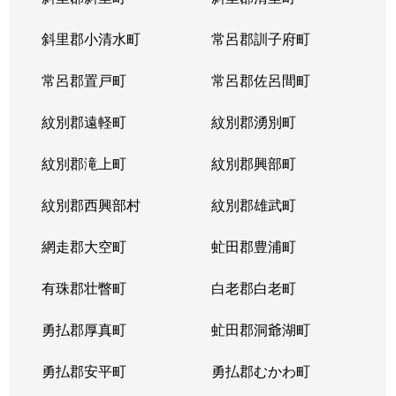
斜里郡小清水町
常呂郡訓子府町
常呂郡置戸町
常呂郡佐呂間町
紋別郡遠軽町
紋別郡湧別町
紋別郡滝上町
紋別郡興部町
紋別郡西興部村
紋別郡雄武町
網走郡大空町
虻田郡豊浦町
有珠郡壮瞥町
白老郡白老町
勇払郡厚真町
虻田郡洞爺湖町
勇払郡安平町
勇払郡むかわ町