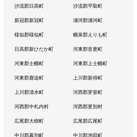
沙流郡日高町
沙流郡平取町
新冠郡新冠町
浦河郡浦河町
様似郡様似町
幌泉郡えりも町
日高郡新ひだか町
河東郡音更町
河東郡士幌町
河東郡上士幌町
河東郡鹿追町
上川郡新得町
上川郡清水町
河西郡芽室町
河西郡中札内村
河西郡更別村
広尾郡大樹町
広尾郡広尾町
中川郡幕別町
中川郡池田町