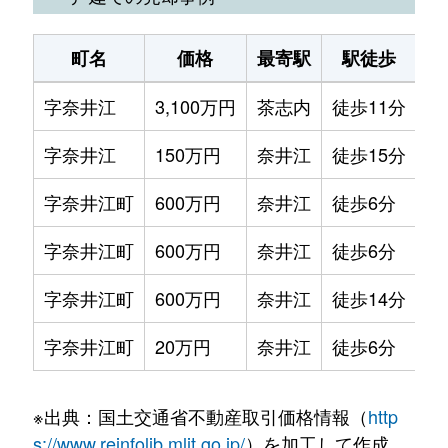
町名
価格
最寄駅
駅徒歩
土
字奈井江
3,100万円
茶志内
徒歩11分
25
字奈井江
150万円
奈井江
徒歩15分
56
字奈井江町
600万円
奈井江
徒歩6分
57
字奈井江町
600万円
奈井江
徒歩6分
20
字奈井江町
600万円
奈井江
徒歩14分
45
字奈井江町
20万円
奈井江
徒歩6分
40
※出典：国土交通省不動産取引価格情報（
http
s://www.reinfolib.mlit.go.jp/
）を加工して作成