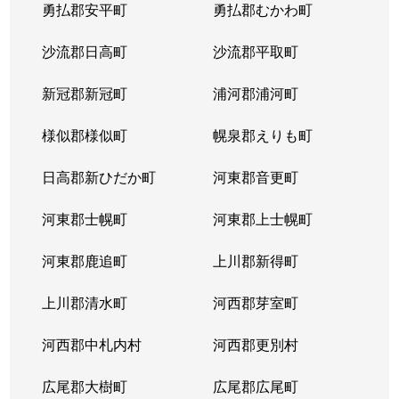
勇払郡安平町
勇払郡むかわ町
沙流郡日高町
沙流郡平取町
新冠郡新冠町
浦河郡浦河町
様似郡様似町
幌泉郡えりも町
日高郡新ひだか町
河東郡音更町
河東郡士幌町
河東郡上士幌町
河東郡鹿追町
上川郡新得町
上川郡清水町
河西郡芽室町
河西郡中札内村
河西郡更別村
広尾郡大樹町
広尾郡広尾町