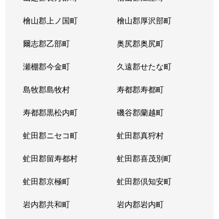
檜山郡上ノ国町
檜山郡厚沢部町
爾志郡乙部町
奥尻郡奥尻町
瀬棚郡今金町
久遠郡せたな町
島牧郡島牧村
寿都郡寿都町
寿都郡黒松内町
磯谷郡蘭越町
虻田郡ニセコ町
虻田郡真狩村
虻田郡留寿都村
虻田郡喜茂別町
虻田郡京極町
虻田郡倶知安町
岩内郡共和町
岩内郡岩内町