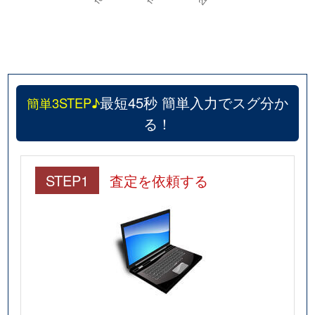
最短45秒 簡単入力でスグ分か
簡単3STEP♪
る！
STEP1
査定を依頼する