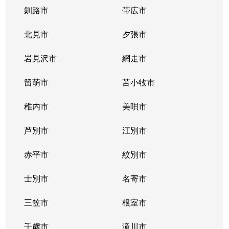
釧路市
帯広市
北見市
夕張市
岩見沢市
網走市
留萌市
苫小牧市
稚内市
美唄市
芦別市
江別市
赤平市
紋別市
士別市
名寄市
三笠市
根室市
千歳市
滝川市