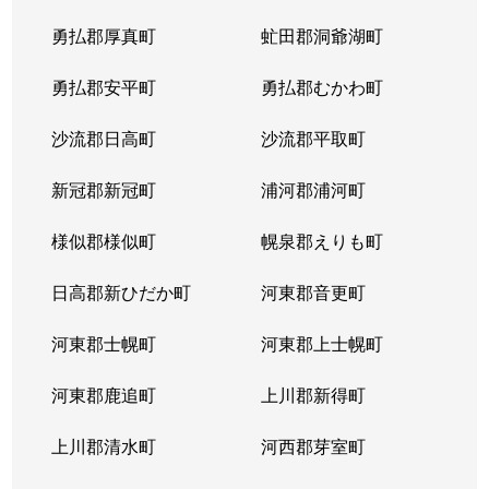
勇払郡厚真町
虻田郡洞爺湖町
勇払郡安平町
勇払郡むかわ町
沙流郡日高町
沙流郡平取町
新冠郡新冠町
浦河郡浦河町
様似郡様似町
幌泉郡えりも町
日高郡新ひだか町
河東郡音更町
河東郡士幌町
河東郡上士幌町
河東郡鹿追町
上川郡新得町
上川郡清水町
河西郡芽室町