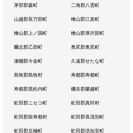
茅部郡森町
二海郡八雲町
山越郡長万部町
檜山郡江差町
檜山郡上ノ国町
檜山郡厚沢部町
爾志郡乙部町
奥尻郡奥尻町
瀬棚郡今金町
久遠郡せたな町
島牧郡島牧村
寿都郡寿都町
寿都郡黒松内町
磯谷郡蘭越町
虻田郡ニセコ町
虻田郡真狩村
虻田郡留寿都村
虻田郡喜茂別町
虻田郡京極町
虻田郡倶知安町