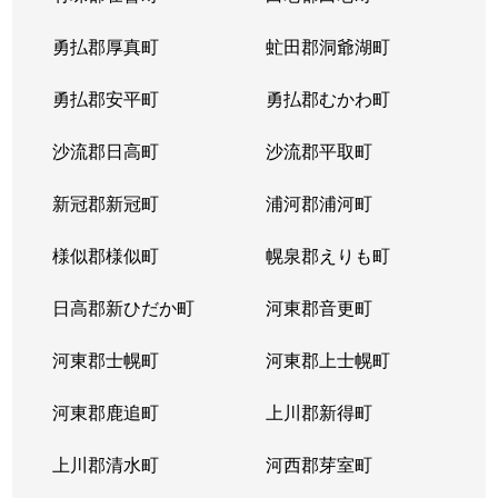
勇払郡厚真町
虻田郡洞爺湖町
勇払郡安平町
勇払郡むかわ町
沙流郡日高町
沙流郡平取町
新冠郡新冠町
浦河郡浦河町
様似郡様似町
幌泉郡えりも町
日高郡新ひだか町
河東郡音更町
河東郡士幌町
河東郡上士幌町
河東郡鹿追町
上川郡新得町
上川郡清水町
河西郡芽室町