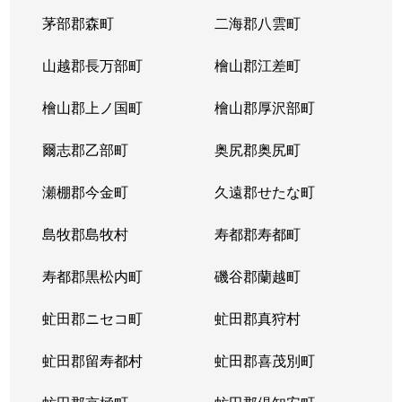
茅部郡森町
二海郡八雲町
山越郡長万部町
檜山郡江差町
檜山郡上ノ国町
檜山郡厚沢部町
爾志郡乙部町
奥尻郡奥尻町
瀬棚郡今金町
久遠郡せたな町
島牧郡島牧村
寿都郡寿都町
寿都郡黒松内町
磯谷郡蘭越町
虻田郡ニセコ町
虻田郡真狩村
虻田郡留寿都村
虻田郡喜茂別町