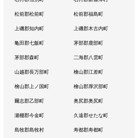
松前郡松前町
松前郡福島町
上磯郡知内町
上磯郡木古内町
亀田郡七飯町
茅部郡鹿部町
茅部郡森町
二海郡八雲町
山越郡長万部町
檜山郡江差町
檜山郡上ノ国町
檜山郡厚沢部町
爾志郡乙部町
奥尻郡奥尻町
瀬棚郡今金町
久遠郡せたな町
島牧郡島牧村
寿都郡寿都町