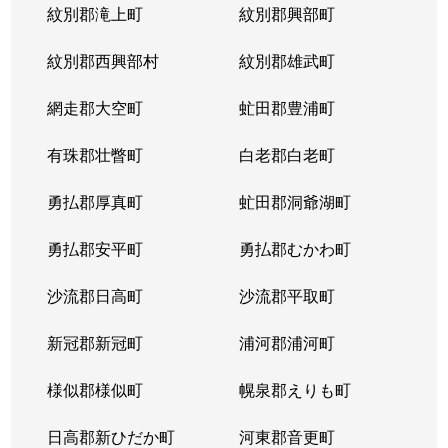
紋別郡滝上町
紋別郡興部町
紋別郡西興部村
紋別郡雄武町
網走郡大空町
虻田郡豊浦町
有珠郡壮瞥町
白老郡白老町
勇払郡厚真町
虻田郡洞爺湖町
勇払郡安平町
勇払郡むかわ町
沙流郡日高町
沙流郡平取町
新冠郡新冠町
浦河郡浦河町
様似郡様似町
幌泉郡えりも町
日高郡新ひだか町
河東郡音更町