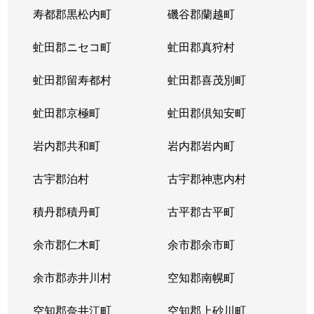
寿都郡黒松内町
磯谷郡蘭越町
虻田郡ニセコ町
虻田郡真狩村
虻田郡留寿都村
虻田郡喜茂別町
虻田郡京極町
虻田郡倶知安町
岩内郡共和町
岩内郡岩内町
古宇郡泊村
古宇郡神恵内村
積丹郡積丹町
古平郡古平町
余市郡仁木町
余市郡余市町
余市郡赤井川村
空知郡南幌町
空知郡奈井江町
空知郡上砂川町