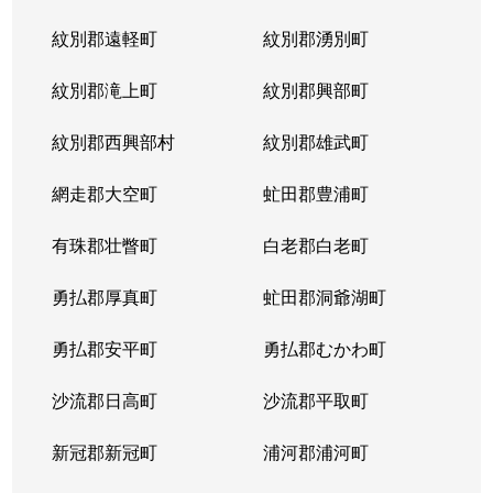
紋別郡遠軽町
紋別郡湧別町
紋別郡滝上町
紋別郡興部町
紋別郡西興部村
紋別郡雄武町
網走郡大空町
虻田郡豊浦町
有珠郡壮瞥町
白老郡白老町
勇払郡厚真町
虻田郡洞爺湖町
勇払郡安平町
勇払郡むかわ町
沙流郡日高町
沙流郡平取町
新冠郡新冠町
浦河郡浦河町