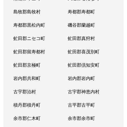
島牧郡島牧村
寿都郡寿都町
寿都郡黒松内町
磯谷郡蘭越町
虻田郡ニセコ町
虻田郡真狩村
虻田郡留寿都村
虻田郡喜茂別町
虻田郡京極町
虻田郡倶知安町
岩内郡共和町
岩内郡岩内町
古宇郡泊村
古宇郡神恵内村
積丹郡積丹町
古平郡古平町
余市郡仁木町
余市郡余市町