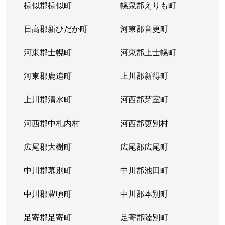
様似郡様似町
幌泉郡えりも町
日高郡新ひだか町
河東郡音更町
河東郡士幌町
河東郡上士幌町
河東郡鹿追町
上川郡新得町
上川郡清水町
河西郡芽室町
河西郡中札内村
河西郡更別村
広尾郡大樹町
広尾郡広尾町
中川郡幕別町
中川郡池田町
中川郡豊頃町
中川郡本別町
足寄郡足寄町
足寄郡陸別町