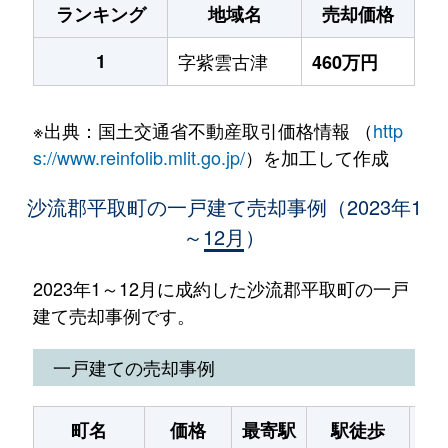
ランキング
地域名
売却価格
1
字紫雲古津
460万円
※出典：国土交通省不動産取引価格情報 （
http
s://www.reinfolib.mlit.go.jp/
）を加工して作成
沙流郡平取町の一戸建て売却事例（2023年1
～12月）
2023年1～12月に成約した沙流郡平取町の一戸
建て売却事例です。
一戸建ての売却事例
町名
価格
最寄駅
駅徒歩
土