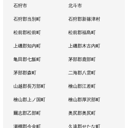
石狩市
北斗市
石狩郡当別町
石狩郡新篠津村
松前郡松前町
松前郡福島町
上磯郡知内町
上磯郡木古内町
亀田郡七飯町
茅部郡鹿部町
茅部郡森町
二海郡八雲町
山越郡長万部町
檜山郡江差町
檜山郡上ノ国町
檜山郡厚沢部町
爾志郡乙部町
奥尻郡奥尻町
瀬棚郡今金町
久遠郡せたな町