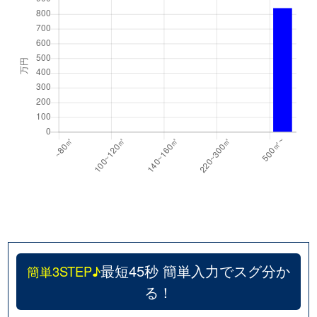
最短45秒 簡単入力でスグ分か
簡単3STEP♪
る！