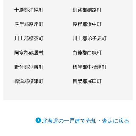
十勝郡浦幌町
釧路郡釧路町
厚岸郡厚岸町
厚岸郡浜中町
川上郡標茶町
川上郡弟子屈町
阿寒郡鶴居村
白糠郡白糠町
野付郡別海町
標津郡中標津町
標津郡標津町
目梨郡羅臼町
北海道の一戸建て売却・査定に戻る