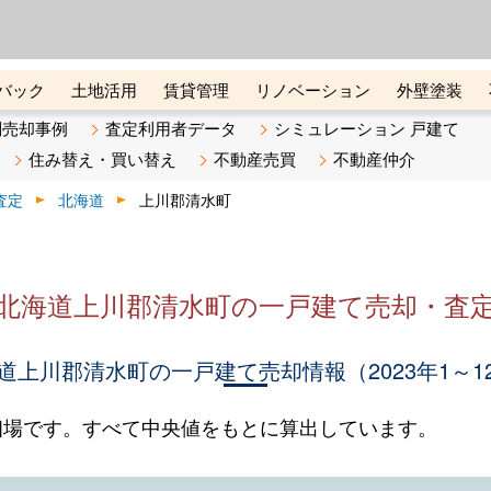
ーズ株式会社（東証グロース上
初めての方へ
ビスです 証券コード：4445
バック
土地活用
賃貸管理
リノベーション
外壁塗装
ライン講座
リビンマガジンBiz
不動産売却ご相談デスク
別売却事例
査定利用者データ
シミュレーション 戸建て
住み替え・買い替え
不動産売買
不動産仲介
査定
北海道
上川郡清水町
北海道上川郡清水町の一戸建て売却・査
道上川郡清水町の一戸建て売却情報（2023年1～1
相場です。すべて中央値をもとに算出しています。