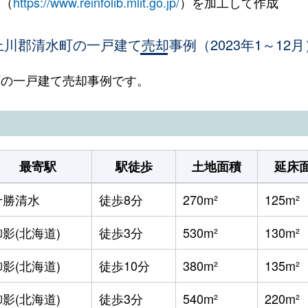
 （
https://www.reinfolib.mlit.go.jp/
）を加工して作成
上川郡清水町の一戸建て売却事例（2023年1～12月
水町の一戸建て売却事例です。
最寄駅
駅徒歩
土地面積
延床
十勝清水
徒歩8分
270m²
125m²
御影(北海道)
徒歩3分
530m²
130m²
御影(北海道)
徒歩10分
380m²
135m²
御影(北海道)
徒歩3分
540m²
220m²