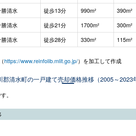
十勝清水
徒歩13分
990m²
390m²
十勝清水
徒歩21分
1700m²
300m²
十勝清水
徒歩28分
330m²
115m²
（
https://www.reinfolib.mlit.go.jp/
）を加工して作成
川郡清水町の一戸建て売却価格推移（2005～2023
です。
移