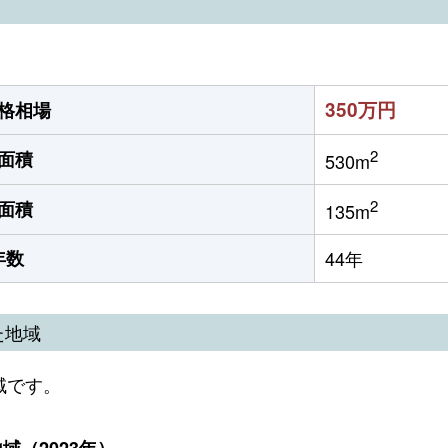
350万円
格相場
2
面積
530m
2
面積
135m
年数
44年
た地域
域です。
（2023年）