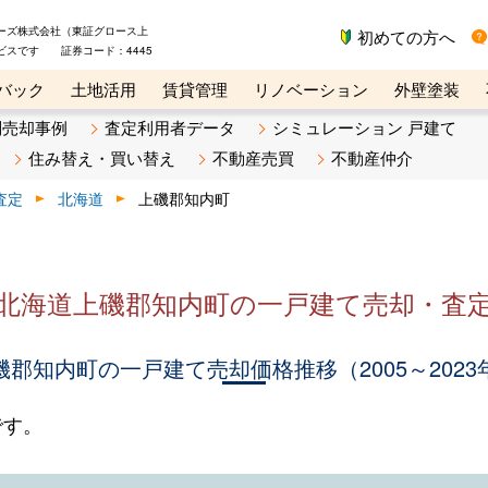
ーズ株式会社（東証グロース上
初めての方へ
ビスです 証券コード：4445
バック
土地活用
賃貸管理
リノベーション
外壁塗装
ライン講座
リビンマガジンBiz
不動産売却ご相談デスク
別売却事例
査定利用者データ
シミュレーション 戸建て
住み替え・買い替え
不動産売買
不動産仲介
査定
北海道
上磯郡知内町
北海道上磯郡知内町の一戸建て売却・査
磯郡知内町の一戸建て売却価格推移（2005～2023
です。