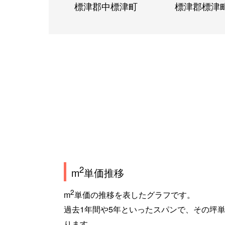
標津郡中標津町
標津郡標津
2
m
単価推移
2
m
単価の推移を表したグラフです。
過去1年間や5年といったスパンで、その坪
ります。