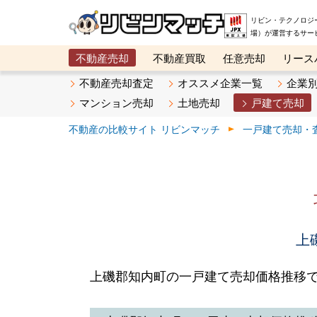
リビン・テクノロジ
場）が運営するサー
不動産売却
不動産買取
任意売却
リース
メタ住宅展示場
ベスト不動産カンパニー
オン
不動産売却査定
オススメ企業一覧
企業
マンション売却
土地売却
戸建て売却
不動産の比較サイト リビンマッチ
一戸建て売却・
上
上磯郡知内町の一戸建て売却価格推移