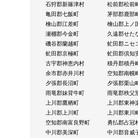
石狩郡新篠津村
松前郡松前
亀田郡七飯町
茅部郡鹿部
檜山郡江差町
檜山郡上ノ
瀬棚郡今金町
久遠郡せた
磯谷郡蘭越町
虻田郡ニセ
虻田郡京極町
虻田郡倶知
古宇郡神恵内村
積丹郡積丹
余市郡赤井川村
空知郡南幌
夕張郡長沼町
夕張郡栗山
雨竜郡妹背牛町
雨竜郡秩父
上川郡鷹栖町
上川郡東神
上川郡上川町
上川郡東川
空知郡南富良野町
勇払郡占冠
中川郡美深町
中川郡音威