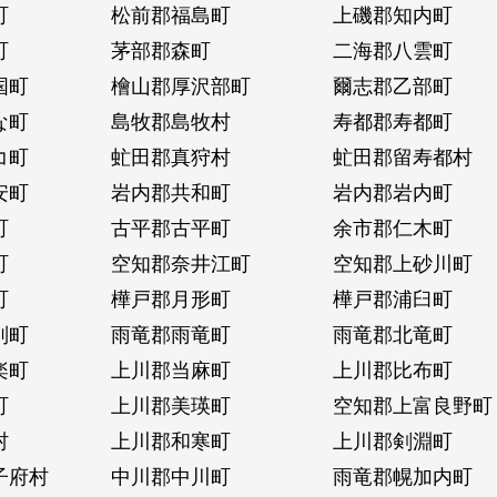
町
松前郡福島町
上磯郡知内町
町
茅部郡森町
二海郡八雲町
国町
檜山郡厚沢部町
爾志郡乙部町
な町
島牧郡島牧村
寿都郡寿都町
コ町
虻田郡真狩村
虻田郡留寿都村
安町
岩内郡共和町
岩内郡岩内町
町
古平郡古平町
余市郡仁木町
町
空知郡奈井江町
空知郡上砂川町
町
樺戸郡月形町
樺戸郡浦臼町
別町
雨竜郡雨竜町
雨竜郡北竜町
楽町
上川郡当麻町
上川郡比布町
町
上川郡美瑛町
空知郡上富良野町
村
上川郡和寒町
上川郡剣淵町
子府村
中川郡中川町
雨竜郡幌加内町