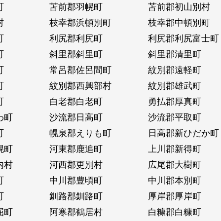
町
苫前郡羽幌町
苫前郡初山別村
村
枝幸郡浜頓別町
枝幸郡中頓別町
町
利尻郡利尻町
利尻郡利尻富士町
町
斜里郡斜里町
斜里郡清里町
町
常呂郡佐呂間町
紋別郡遠軽町
町
紋別郡西興部村
紋別郡雄武町
町
白老郡白老町
勇払郡厚真町
わ町
沙流郡日高町
沙流郡平取町
町
幌泉郡えりも町
日高郡新ひだか町
幌町
河東郡鹿追町
上川郡新得町
内村
河西郡更別村
広尾郡大樹町
町
中川郡豊頃町
中川郡本別町
町
釧路郡釧路町
厚岸郡厚岸町
屈町
阿寒郡鶴居村
白糠郡白糠町