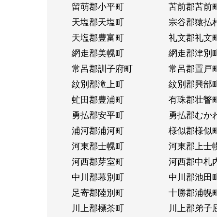
留萌郡小平町
苫前郡苫前
天塩郡天塩町
宗谷郡猿払
天塩郡豊富町
礼文郡礼文
網走郡美幌町
網走郡津別
常呂郡訓子府町
常呂郡置戸
紋別郡滝上町
紋別郡興部
虻田郡豊浦町
有珠郡壮瞥
勇払郡安平町
勇払郡むか
浦河郡浦河町
様似郡様似
河東郡士幌町
河東郡上士
河西郡芽室町
河西郡中札
中川郡幕別町
中川郡池田
足寄郡陸別町
十勝郡浦幌
川上郡標茶町
川上郡弟子