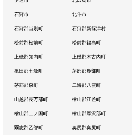
石狩市
北斗市
石狩郡当別町
石狩郡新篠津村
松前郡松前町
松前郡福島町
上磯郡知内町
上磯郡木古内町
亀田郡七飯町
茅部郡鹿部町
茅部郡森町
二海郡八雲町
山越郡長万部町
檜山郡江差町
檜山郡上ノ国町
檜山郡厚沢部町
爾志郡乙部町
奥尻郡奥尻町