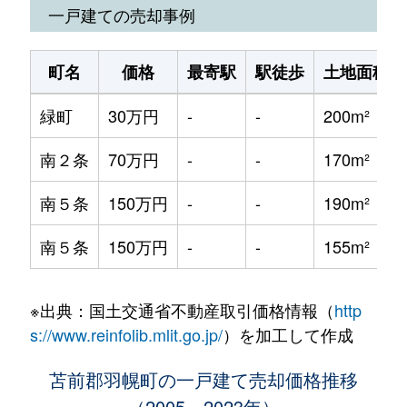
一戸建ての売却事例
町名
価格
最寄駅
駅徒歩
土地面積
緑町
30万円
-
-
200m²
南２条
70万円
-
-
170m²
南５条
150万円
-
-
190m²
南５条
150万円
-
-
155m²
※出典：国土交通省不動産取引価格情報（
http
s://www.reinfolib.mlit.go.jp/
）を加工して作成
苫前郡羽幌町の一戸建て売却価格推移
（2005～2023年）