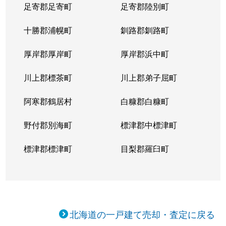
足寄郡足寄町
足寄郡陸別町
十勝郡浦幌町
釧路郡釧路町
厚岸郡厚岸町
厚岸郡浜中町
川上郡標茶町
川上郡弟子屈町
阿寒郡鶴居村
白糠郡白糠町
野付郡別海町
標津郡中標津町
標津郡標津町
目梨郡羅臼町
北海道の一戸建て売却・査定に戻る