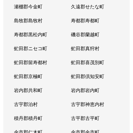
瀬棚郡今金町
久遠郡せたな町
島牧郡島牧村
寿都郡寿都町
寿都郡黒松内町
磯谷郡蘭越町
虻田郡ニセコ町
虻田郡真狩村
虻田郡留寿都村
虻田郡喜茂別町
虻田郡京極町
虻田郡倶知安町
岩内郡共和町
岩内郡岩内町
古宇郡泊村
古宇郡神恵内村
積丹郡積丹町
古平郡古平町
余市郡仁木町
余市郡余市町