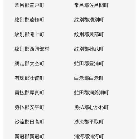
常呂郡置戸町
常呂郡佐呂間町
紋別郡遠軽町
紋別郡湧別町
紋別郡滝上町
紋別郡興部町
紋別郡西興部村
紋別郡雄武町
網走郡大空町
虻田郡豊浦町
有珠郡壮瞥町
白老郡白老町
勇払郡厚真町
虻田郡洞爺湖町
勇払郡安平町
勇払郡むかわ町
沙流郡日高町
沙流郡平取町
新冠郡新冠町
浦河郡浦河町