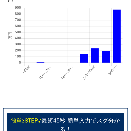
最短45秒 簡単入力でスグ分か
簡単3STEP♪
る！