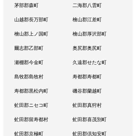
茅部郡森町
二海郡八雲町
山越郡長万部町
檜山郡江差町
檜山郡上ノ国町
檜山郡厚沢部町
爾志郡乙部町
奥尻郡奥尻町
瀬棚郡今金町
久遠郡せたな町
島牧郡島牧村
寿都郡寿都町
寿都郡黒松内町
磯谷郡蘭越町
虻田郡ニセコ町
虻田郡真狩村
虻田郡留寿都村
虻田郡喜茂別町
虻田郡京極町
虻田郡倶知安町