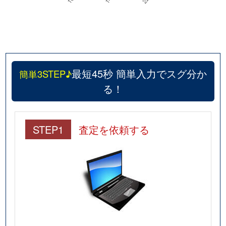
最短45秒 簡単入力でスグ分か
簡単3STEP♪
る！
STEP1
査定を依頼する