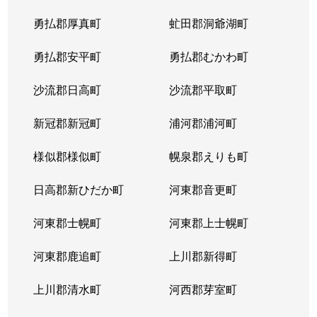
勇払郡厚真町
虻田郡洞爺湖町
勇払郡安平町
勇払郡むかわ町
沙流郡日高町
沙流郡平取町
新冠郡新冠町
浦河郡浦河町
様似郡様似町
幌泉郡えりも町
日高郡新ひだか町
河東郡音更町
河東郡士幌町
河東郡上士幌町
河東郡鹿追町
上川郡新得町
上川郡清水町
河西郡芽室町