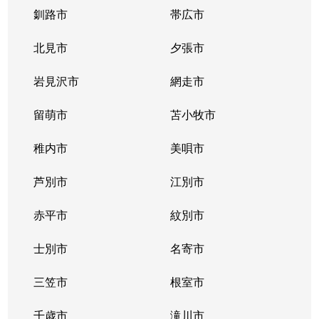
釧路市
帯広市
北見市
夕張市
岩見沢市
網走市
留萌市
苫小牧市
稚内市
美唄市
芦別市
江別市
赤平市
紋別市
士別市
名寄市
三笠市
根室市
千歳市
滝川市