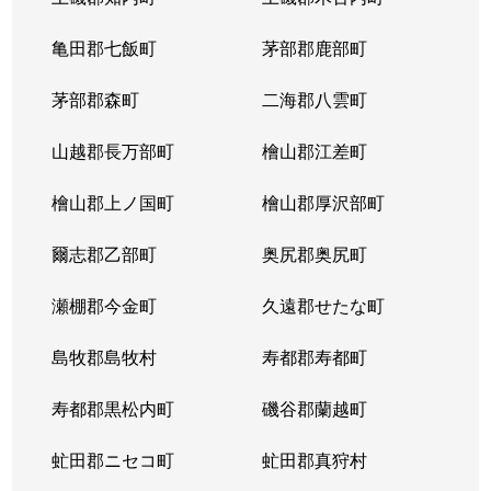
亀田郡七飯町
茅部郡鹿部町
茅部郡森町
二海郡八雲町
山越郡長万部町
檜山郡江差町
檜山郡上ノ国町
檜山郡厚沢部町
爾志郡乙部町
奥尻郡奥尻町
瀬棚郡今金町
久遠郡せたな町
島牧郡島牧村
寿都郡寿都町
寿都郡黒松内町
磯谷郡蘭越町
虻田郡ニセコ町
虻田郡真狩村