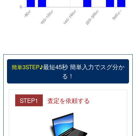
最短45秒 簡単入力でスグ分か
簡単3STEP♪
る！
STEP1
査定を依頼する