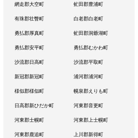
網走郡大空町
虻田郡豊浦町
有珠郡壮瞥町
白老郡白老町
勇払郡厚真町
虻田郡洞爺湖町
勇払郡安平町
勇払郡むかわ町
沙流郡日高町
沙流郡平取町
新冠郡新冠町
浦河郡浦河町
様似郡様似町
幌泉郡えりも町
日高郡新ひだか町
河東郡音更町
河東郡士幌町
河東郡上士幌町
河東郡鹿追町
上川郡新得町