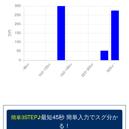
最短45秒 簡単入力でスグ分か
簡単3STEP♪
る！