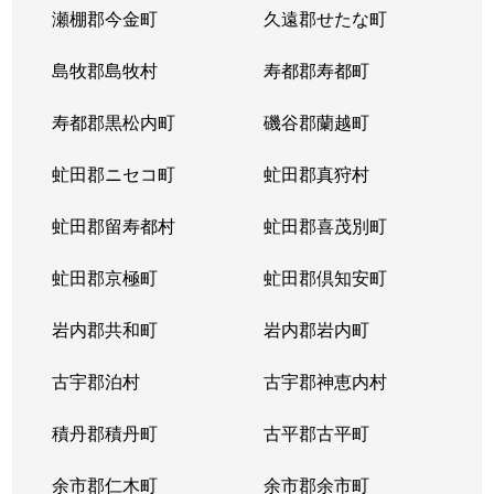
瀬棚郡今金町
久遠郡せたな町
島牧郡島牧村
寿都郡寿都町
寿都郡黒松内町
磯谷郡蘭越町
虻田郡ニセコ町
虻田郡真狩村
虻田郡留寿都村
虻田郡喜茂別町
虻田郡京極町
虻田郡倶知安町
岩内郡共和町
岩内郡岩内町
古宇郡泊村
古宇郡神恵内村
積丹郡積丹町
古平郡古平町
余市郡仁木町
余市郡余市町