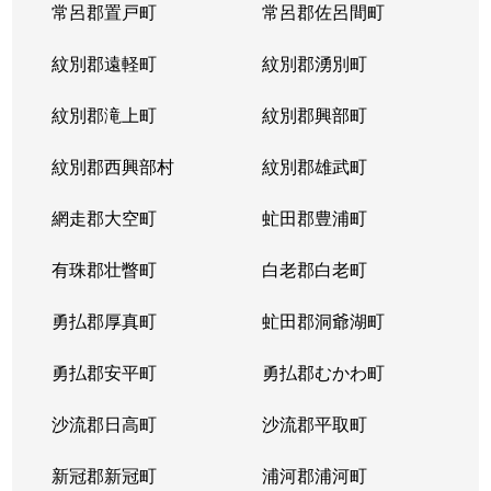
常呂郡置戸町
常呂郡佐呂間町
紋別郡遠軽町
紋別郡湧別町
紋別郡滝上町
紋別郡興部町
紋別郡西興部村
紋別郡雄武町
網走郡大空町
虻田郡豊浦町
有珠郡壮瞥町
白老郡白老町
勇払郡厚真町
虻田郡洞爺湖町
勇払郡安平町
勇払郡むかわ町
沙流郡日高町
沙流郡平取町
新冠郡新冠町
浦河郡浦河町