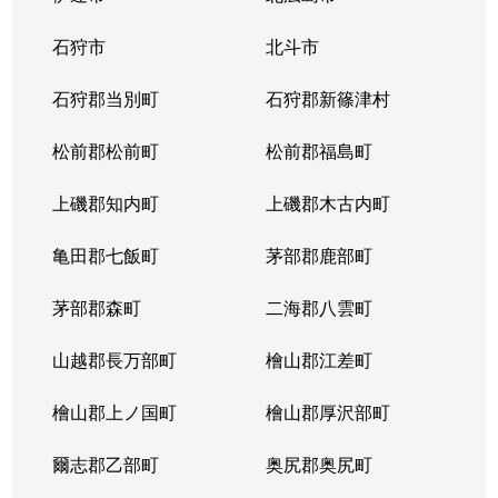
石狩市
北斗市
石狩郡当別町
石狩郡新篠津村
松前郡松前町
松前郡福島町
上磯郡知内町
上磯郡木古内町
亀田郡七飯町
茅部郡鹿部町
茅部郡森町
二海郡八雲町
山越郡長万部町
檜山郡江差町
檜山郡上ノ国町
檜山郡厚沢部町
爾志郡乙部町
奥尻郡奥尻町