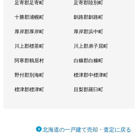
足寄郡足寄町
足寄郡陸別町
十勝郡浦幌町
釧路郡釧路町
厚岸郡厚岸町
厚岸郡浜中町
川上郡標茶町
川上郡弟子屈町
阿寒郡鶴居村
白糠郡白糠町
野付郡別海町
標津郡中標津町
標津郡標津町
目梨郡羅臼町
北海道の一戸建て売却・査定に戻る