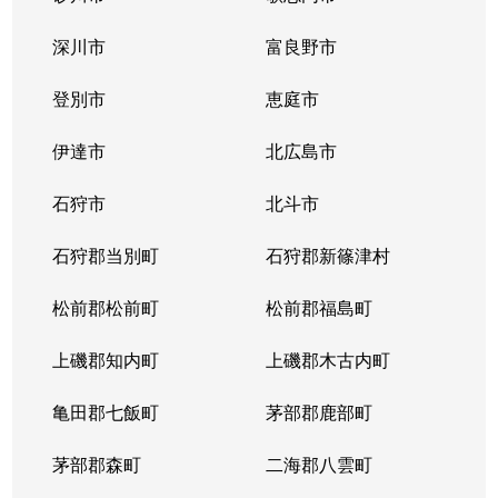
深川市
富良野市
登別市
恵庭市
伊達市
北広島市
石狩市
北斗市
石狩郡当別町
石狩郡新篠津村
松前郡松前町
松前郡福島町
上磯郡知内町
上磯郡木古内町
亀田郡七飯町
茅部郡鹿部町
茅部郡森町
二海郡八雲町