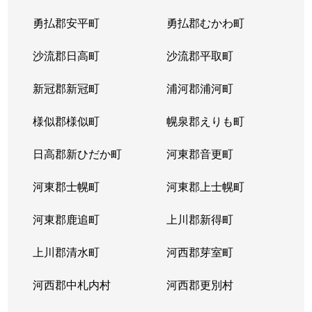
勇払郡安平町
勇払郡むかわ町
沙流郡日高町
沙流郡平取町
新冠郡新冠町
浦河郡浦河町
様似郡様似町
幌泉郡えりも町
日高郡新ひだか町
河東郡音更町
河東郡士幌町
河東郡上士幌町
河東郡鹿追町
上川郡新得町
上川郡清水町
河西郡芽室町
河西郡中札内村
河西郡更別村