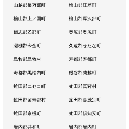
山越郡長万部町
檜山郡江差町
檜山郡上ノ国町
檜山郡厚沢部町
爾志郡乙部町
奥尻郡奥尻町
瀬棚郡今金町
久遠郡せたな町
島牧郡島牧村
寿都郡寿都町
寿都郡黒松内町
磯谷郡蘭越町
虻田郡ニセコ町
虻田郡真狩村
虻田郡留寿都村
虻田郡喜茂別町
虻田郡京極町
虻田郡倶知安町
岩内郡共和町
岩内郡岩内町