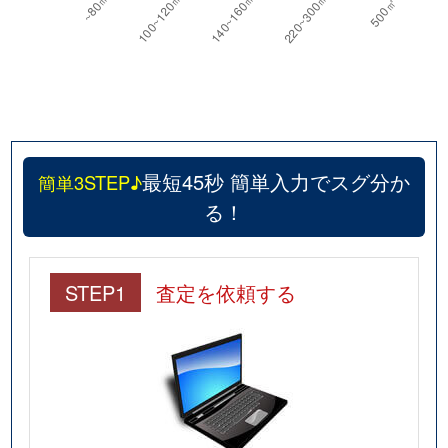
最短45秒 簡単入力でスグ分か
簡単3STEP♪
る！
STEP1
査定を依頼する