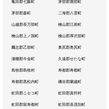
亀田郡七飯町
茅部郡鹿部町
茅部郡森町
二海郡八雲町
山越郡長万部町
檜山郡江差町
檜山郡上ノ国町
檜山郡厚沢部町
爾志郡乙部町
奥尻郡奥尻町
瀬棚郡今金町
久遠郡せたな町
島牧郡島牧村
寿都郡寿都町
寿都郡黒松内町
磯谷郡蘭越町
虻田郡ニセコ町
虻田郡真狩村
虻田郡留寿都村
虻田郡喜茂別町