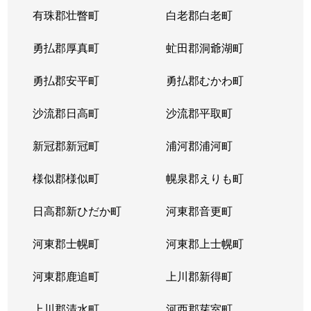
有珠郡壮瞥町
白老郡白老町
勇払郡厚真町
虻田郡洞爺湖町
勇払郡安平町
勇払郡むかわ町
沙流郡日高町
沙流郡平取町
新冠郡新冠町
浦河郡浦河町
様似郡様似町
幌泉郡えりも町
日高郡新ひだか町
河東郡音更町
河東郡士幌町
河東郡上士幌町
河東郡鹿追町
上川郡新得町
上川郡清水町
河西郡芽室町