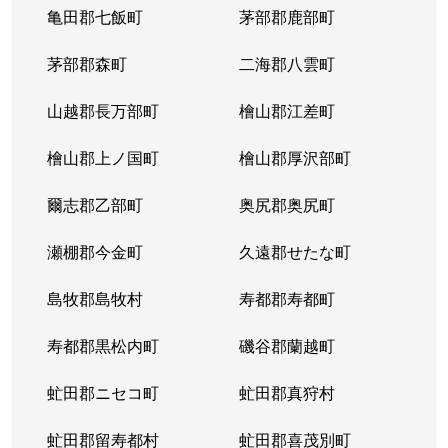
亀田郡七飯町
茅部郡鹿部町
茅部郡森町
二海郡八雲町
山越郡長万部町
檜山郡江差町
檜山郡上ノ国町
檜山郡厚沢部町
爾志郡乙部町
奥尻郡奥尻町
瀬棚郡今金町
久遠郡せたな町
島牧郡島牧村
寿都郡寿都町
寿都郡黒松内町
磯谷郡蘭越町
虻田郡ニセコ町
虻田郡真狩村
虻田郡留寿都村
虻田郡喜茂別町