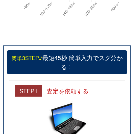
最短45秒 簡単入力でスグ分か
簡単3STEP♪
る！
STEP1
査定を依頼する