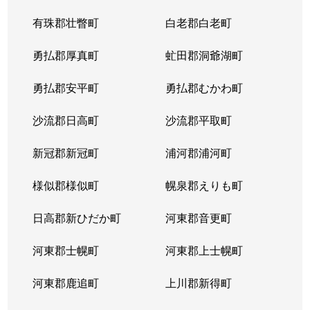
有珠郡壮瞥町
白老郡白老町
勇払郡厚真町
虻田郡洞爺湖町
勇払郡安平町
勇払郡むかわ町
沙流郡日高町
沙流郡平取町
新冠郡新冠町
浦河郡浦河町
様似郡様似町
幌泉郡えりも町
日高郡新ひだか町
河東郡音更町
河東郡士幌町
河東郡上士幌町
河東郡鹿追町
上川郡新得町