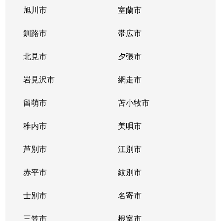
旭川市
室蘭市
釧路市
帯広市
北見市
夕張市
岩見沢市
網走市
留萌市
苫小牧市
稚内市
美唄市
芦別市
江別市
赤平市
紋別市
士別市
名寄市
三笠市
根室市